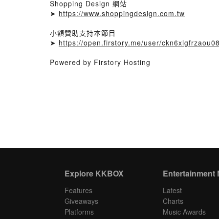
Shopping Design 網站
➤
https://www.shoppingdesign.com.tw
小額贊助支持本節目
➤
https://open.firstory.me/user/ckn6xlgfrzaou0
Powered by Firstory Hosting
Explore KKBOX
Entertainment
Features
Latest
Giveaways
Charts
Platforms
Music Awards