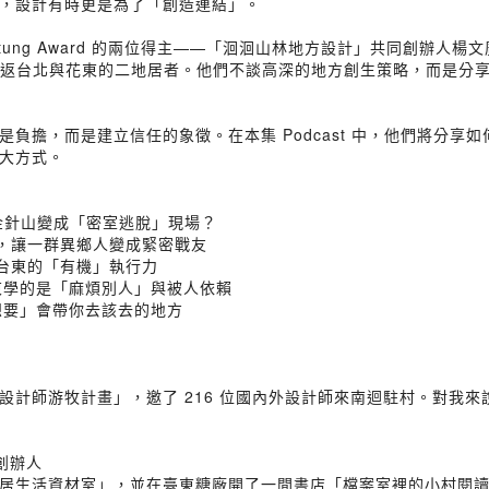
，設計有時更是為了「創造連結」。
 Taitung Award 的兩位得主——「洄洄山林地方設計」共同創
位是往返台北與花東的二地居者。他們不談高深的地方創生策略，而是分
負擔，而是建立信任的象徵。在本集 Podcast 中，他們將分享
大方式。
把金針山變成「密室逃脫」現場？
」，讓一群異鄉人變成緊密戰友
屬台東的「有機」執行力
東學的是「麻煩別人」與被人依賴
想要」會帶你去該去的地方
設計師游牧計畫」，邀了 216 位國內外設計師來南迴駐村。對我
 創辦人
居生活資材室」，並在臺東糖廠開了一間書店「檔案室裡的小村閱