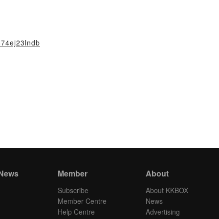
874ej23lndb
 News
Member
About
Subscribe
About KKBOX
Member Centre
News
Help Centre
Advertising