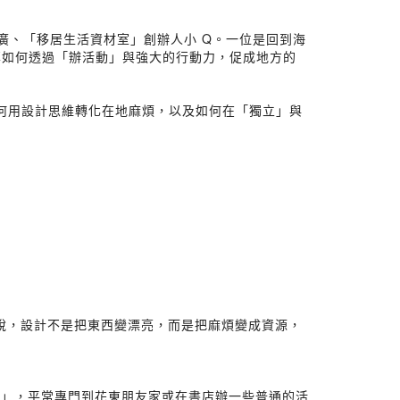
辦人楊文廣、「移居生活資材室」創辦人小 Q。一位是回到海
享如何透過「辦活動」與強大的行動力，促成地方的
如何用設計思維轉化在地麻煩，以及如何在「獨立」與
來說，設計不是把東西變漂亮，而是把麻煩變成資源，
讀」，平常專門到花東朋友家或在書店辦一些普通的活