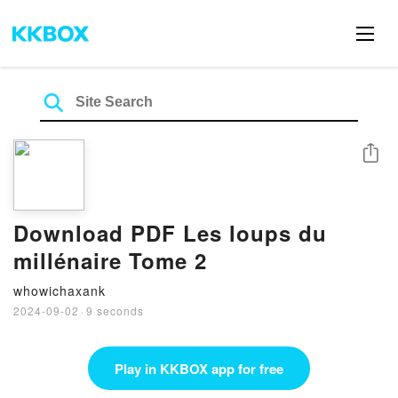
Share
Download PDF Les loups du
millénaire Tome 2
whowichaxank
2024-09-02
·
9 seconds
Play in KKBOX app for free