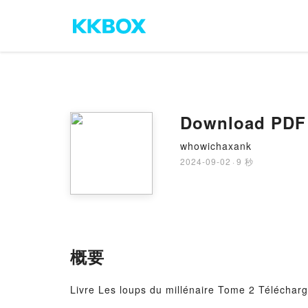
Download PDF 
whowichaxank
2024-09-02
·
9 秒
概要
Livre Les loups du millénaire Tome 2 Télécharg