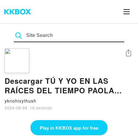
Share
Descargar TÚ Y YO EN LAS
RAÍCES DEL TIEMPO PAOLA
CALASANZ (DULCINEA) Gratis -
yknohixythush
EPUB, PDF y MOBI
2024-08-08
·
16 seconds
Play in KKBOX app for free