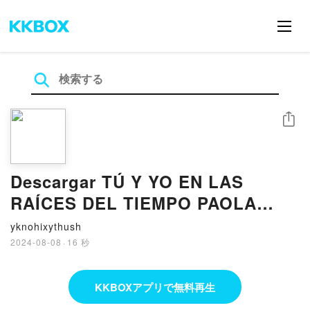
シェア
Descargar TÚ Y YO EN LAS
RAÍCES DEL TIEMPO PAOLA
CALASANZ (DULCINEA) Gratis -
yknohixythush
EPUB, PDF y MOBI
2024-08-08
·
16 秒
KKBOXアプリで無料再生