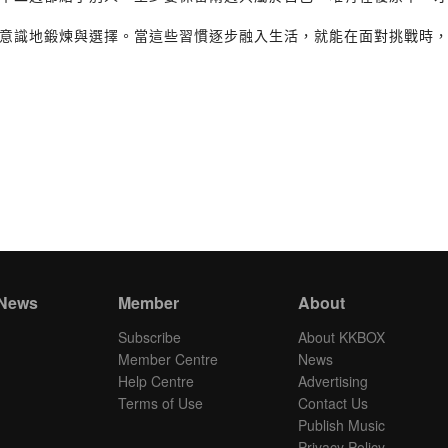
意識地鍛煉與選擇。當這些習慣逐步融入生活，就能在面對挑戰時
 News
Member
About
Subscribe
About KKBOX
Member Centre
News
Help Centre
Advertising
Terms of Use
Contact Us
Publish Music
Privacy Policy