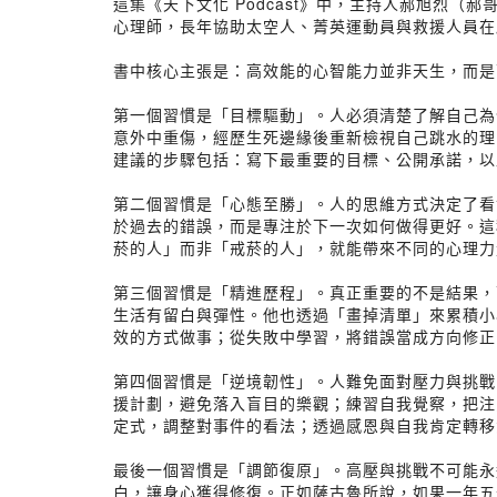
這集《天下文化 Podcast》中，主持人郝旭烈
心理師，長年協助太空人、菁英運動員與救援人員在
書中核心主張是：高效能的心智能力並非天生，而是
第一個習慣是「目標驅動」。人必須清楚了解自己為
意外中重傷，經歷生死邊緣後重新檢視自己跳水的理
建議的步驟包括：寫下最重要的目標、公開承諾，以
第二個習慣是「心態至勝」。人的思維方式決定了看
於過去的錯誤，而是專注於下一次如何做得更好。這
菸的人」而非「戒菸的人」，就能帶來不同的心理力
第三個習慣是「精進歷程」。真正重要的不是結果，
生活有留白與彈性。他也透過「畫掉清單」來累積小
效的方式做事；從失敗中學習，將錯誤當成方向修正
第四個習慣是「逆境韌性」。人難免面對壓力與挑戰
援計劃，避免落入盲目的樂觀；練習自我覺察，把注
定式，調整對事件的看法；透過感恩與自我肯定轉移
最後一個習慣是「調節復原」。高壓與挑戰不可能永
白，讓身心獲得修復。正如薩古魯所說，如果一年五