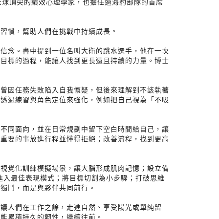
是全球頂尖的績效心理學家，也擔任過海豹部隊的首席
智習慣，幫助人們在挑戰中持續成長。
與信念。書中提到一位名叫大衛的跳水選手，他在一次
定目標的過程，能讓人找到更長遠且持續的力量。博士
她曾因任務失敗陷入自我懷疑，但後來理解到不該執著
要透過練習與角色定位來強化，例如把自己視為「不吸
的不同面向，並在日常規劃中留下空白時間給自己，讓
最重要的事放進行程並懂得拒絕；改善流程，找到更高
過視覺化訓練模擬場景，讓大腦形成肌肉記憶；設立備
進入最佳表現模式；將目標切割為小步驟；打破思維
打獨鬥，而是與夥伴共同前行。
建議人們在工作之餘，走進自然、享受陽光或單純留
才能累積持久的韌性，繼續往前。