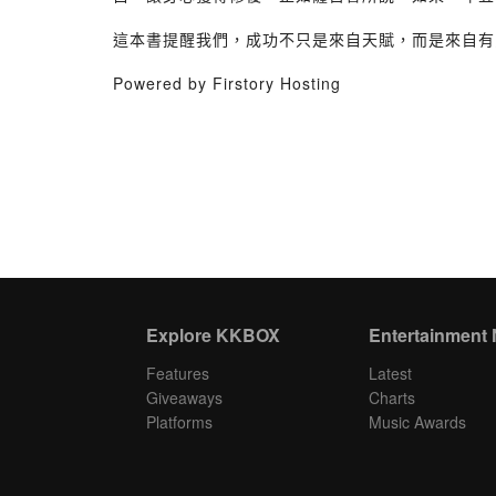
這本書提醒我們，成功不只是來自天賦，而是來自有
Powered by Firstory Hosting
Explore KKBOX
Entertainment
Features
Latest
Giveaways
Charts
Platforms
Music Awards