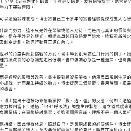
（郝哥）分享《刻意進化》的書，作者是艾瑞克．波特瑞特博士，他曾
壓力下突破極限。
可以透過鍛煉養成。博士將自己三十多年的實務經驗提煉成五大心
什麼而努力，這不只是外在榮耀或他人期待，而是內心真正的價值
由，從在乎外界的眼光，轉變為單純因為熱愛而跳水。這種重新設
及制定計劃，確保行動真正源自內心。
世界的角度與應對挑戰的方式。書中舉到凱蒂這位飛行員的例子，
種持續改善的心態讓她走出低潮。書中強調心態是一種選擇，也需
量。
而是過程的累積與改善。書中提到投資長張盛，他用表單規劃生活
小成就，進而產生持續的動力。博士提醒三個關鍵：善用時間，把
的機會。
，博士提出十種技巧來幫助掌控「戰、逃、僵」的反應，例如：透
意力拉回當下；透過「4444呼吸法」調整生理狀態；建立儀式感來
負面情緒；在事後檢討學習；並強調團隊意識，理解不是一個人單
遠持續，因此懂得休息、照顧自己，是長期成長的必要條件。博士
十二週都給了別人，至少要保留兩週只屬於自己。唯有在復原中，