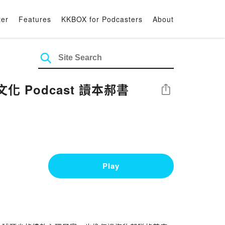
ter
Features
KKBOX for Podcasters
About
Podcast 讀本郝書
Share
Play