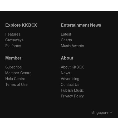
Explore KKBOX
Entertainment News
Features
Latest
Giveaways
Charts
Platforms
Music Awards
Member
About
Subscribe
About KKBOX
Member Centre
News
Help Centre
Advertising
Terms of Use
Contact Us
Publish Music
Privacy Policy
Singapore