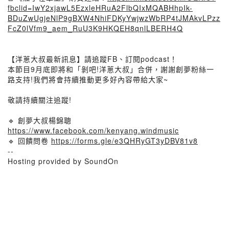
fbclid=IwY2xjawL5EzxleHRuA2FlbQIxMQABHhpIk-
BDuZwUgjeNlP9gBXW4NhiFDKyYwjwzWbRP4tJMAkvLPzz
FcZ0lVfm9_aem_RuU3K9HKQEH8qnlLBERH4Q
【洋蔥大叔最新訊息】請追蹤FB、訂閱podcast！
本節目9月底即將和「剝吧!洋蔥大叔」合併，謝謝創夢粉絲一
路支持!我們將會持續推動更多好內容帶給大家~
敬請持續關注追蹤!
🔹 創夢大叔楊錦聰
https://www.facebook.com/kenyang.windmusic
🔹 回饋問卷
https://forms.gle/e3QHRyGT3yDBV81v8
--
Hosting provided by SoundOn