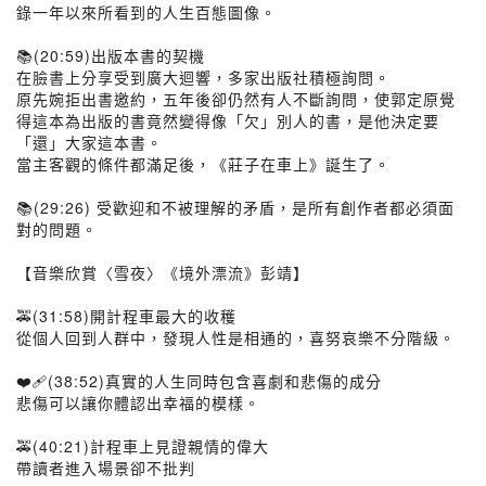
錄一年以來所看到的人生百態圖像。
📚(20:59)出版本書的契機
在臉書上分享受到廣大迴響，多家出版社積極詢問。
原先婉拒出書邀約，五年後卻仍然有人不斷詢問，使郭定原覺
得這本為出版的書竟然變得像「欠」別人的書，是他決定要
「還」大家這本書。
當主客觀的條件都滿足後，《莊子在車上》誕生了。
📚(29:26) 受歡迎和不被理解的矛盾，是所有創作者都必須面
對的問題。
【音樂欣賞〈雪夜〉《境外漂流》彭靖】
🚕(31:58)開計程車最大的收穫
從個人回到人群中，發現人性是相通的，喜努哀樂不分階級。
❤️‍🩹(38:52)真實的人生同時包含喜劇和悲傷的成分
悲傷可以讓你體認出幸福的模樣。
🚕(40:21)計程車上見證親情的偉大
帶讀者進入場景卻不批判