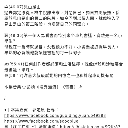
🗻(46:07)見山是山
過去郭定原從人群中脫離出來，封閉自己，獨自拍風景照，係
屬於見山是山的第二的階段。如今回到以情人間，就像進入了
見山是山的第三階段，也喚醒自己的同理心。
🚕(49:35)第一個因為看書而特別來坐車的書迷，竟然是一名小
學生?!
母親在一歲時就過世，父親聽力不好，小書迷被迫提早長大，
早熟的心智讓他能讀懂書裡的每一個句子。
✍️(55:41)任何創作者都必須和生活碰撞，就像蚌殼和沙粒磨合
最後誕下珍珠。
🧅(58:17)洋蔥大叔最感動的回憶之一也和計程車司機有關
本集音樂👉彭靖《境外漂流》〈雪夜〉🎶
/
♦️｜本集嘉賓｜郭定原 粉專：
https://www.facebook.com/guo.ding.yuan.549398
https://www.facebook.com/soooblue
📘《莊子在車上》購買連結：
https://lihistatus.com/SQKr3?