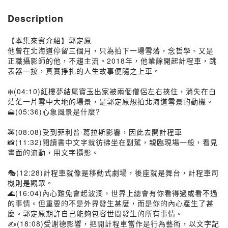
Description
【本集來賓介紹】郭定原
他曾在北海道停留三個月，只為拍下一場雪落，念哲學、又是
正職攝影師的他，不趨主流。2018年，他業餘開起計程車，跳
表器一按，真實掙扎的人生故事便隨之上車。
❄️(04:10)紅樓夢結尾寶玉出家被兩個僧侶左右挾住，消失在白
茫茫一片雪中大地的場景，是郭定原想拍北海道雪景的動機。
🗻(05:36)心象風景是什麼?
🚕(08:08)受到菲利普·葛拉斯影響，因此去開計程車
📸(11:32)閱讀書中文字就彷彿坐在副駕，親臨現場一般，看見
畫面的流動，用文字攝影。
🎭(12:28)計程車就像是移動式劇場，後座就是舞台，計程車司
機則是觀眾。
🌊(16:04)內心難免會起波瀾，世界上總會有你看得過或看不過
的事情。但重要的不是外界發生甚麼，而是你的內心產生了甚
麼。郭定原期許自己能夠包容世間發生的所有事情。
✍️(18:08)受謝德影響，把開計程車當作是行為藝術，以文字記