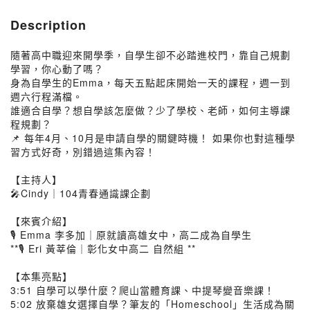
Description
隨著高中職迎來開學季，自學生卻不必踏進校門，靠自己規劃
學習，你心動了嗎？
身為自學生的Emma，每天五點起床開始一天的課程，週一到
週六行程滿檔。
誰適合自學？想自學該怎麼做？少了學校、老師，如何主導課
程規劃？
📌 每年4月、10月是申請自學的關鍵時機！ 如果你也對這種學
習方式好奇，別錯過這集內容！
【主持人】
🎤Cindy｜104青春通識課企劃
【來賓介紹】
🎙 Emma 李多加｜原就讀高雄女中，高二成為自學生
**🎙 Eri 黃莘倫｜彰化女中高二 自然組 **
【本集亮點】
3:51 自學可以學什麼？爬山當體育課、中提琴變音樂課！
5:02 放棄雄女選擇自學？筆友的「Homeschool」生活成為關