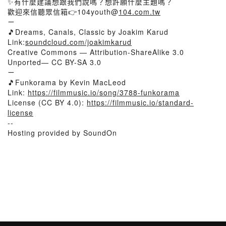
✨有什麼建議想跟我們說嗎？想許願什麼主題嗎？
歡迎來信聽眾信箱👉104youth@
104.com.tw
ㄧ
🎵Dreams, Canals, Classic by Joakim Karud
Link:
soundcloud.com/joakimkarud
Creative Commons — Attribution-ShareAlike 3.0
Unported— CC BY-SA 3.0
ㄧ
🎵Funkorama by Kevin MacLeod
Link:
https://filmmusic.io/song/3788-funkorama
License (CC BY 4.0):
https://filmmusic.io/standard-
license
--
Hosting provided by SoundOn