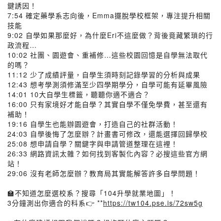
鍵誘因！
7:54 確定藥學系志向後，Emma擺脫學校框架，專注提升相關
技能
9:02 自學如果那麼好，為什麼Eri不這麼做？背後竟藏繁瑣的行
政流程…
10:02 社團、園遊會、重補修…這些校園回憶是自學無法取代
的嗎？
11:12 少了成績評量，自學生須時刻記錄學習的分析與成果
12:43 想考學測須修滿至少四學期學分，自學可能有延畢風險
14:01 10大自學生標籤，聽聽你適不適合？
16:00 只有家境好才能自學？其實自學不僅免學費，甚至還有
補助！
19:16 自學生也能辦園遊會，打造自己的社群活動！
24:03 自學後悔了怎麼辦？計畫書可修改，還能選擇回歸學校
25:08 想申請自學？關鍵字與申請管道整理在這裡！
26:33 網路資訊太雜？如何找到客製化內容？必搜這些官方網
站！
29:06 沒有老師怎麼辦？教育局其實能解答許多自學問題！
🏫不知道怎麼選校系？搜尋「104升學就業地圖」！
3分鐘測出你適合的科系👉 **
https://tw104.pse.is/72sw5g