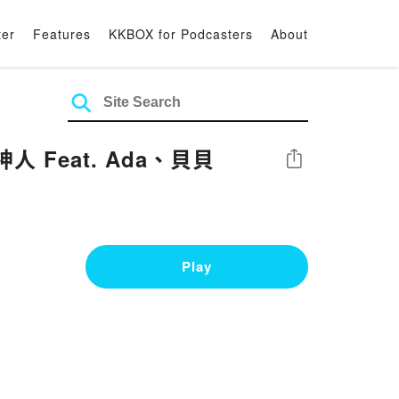
ter
Features
KKBOX for Podcasters
About
 Feat. Ada、貝貝
Share
Play