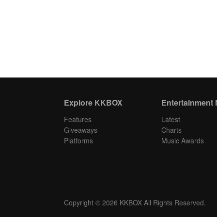
Explore KKBOX
Entertainment
Features
Latest
Giveaways
Charts
Platforms
Music Awards
Copyright © 2026 KKBOX All Rights Reserved.