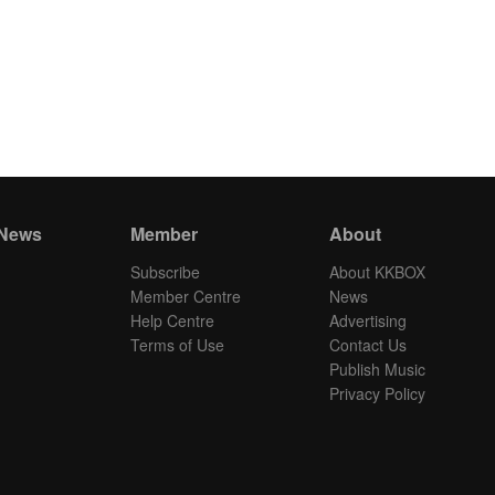
 News
Member
About
Subscribe
About KKBOX
Member Centre
News
Help Centre
Advertising
Terms of Use
Contact Us
Publish Music
Privacy Policy