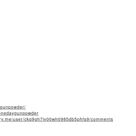
_gunpowder/
r/onedaygunpowder
story.me/user/ckq9gh7lv00wh0985db5phfs9/comments