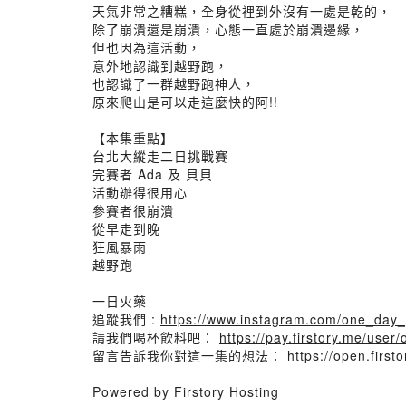
天氣非常之糟糕，全身從裡到外沒有一處是乾的，
除了崩潰還是崩潰，心態一直處於崩潰邊緣，
但也因為這活動，
意外地認識到越野跑，
也認識了一群越野跑神人，
原來爬山是可以走這麼快的阿!!
【本集重點】
台北大縱走二日挑戰賽
完賽者 Ada 及 貝貝
活動辦得很用心
參賽者很崩潰
從早走到晚
狂風暴雨
越野跑
一日火藥
追蹤我們 :
https://www.instagram.com/one_day
請我們喝杯飲料吧：
https://pay.firstory.me/use
留言告訴我你對這一集的想法：
https://open.fir
Powered by Firstory Hosting