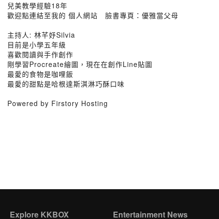
兒美教學經驗18年
歡迎點連結至我的 個人網站 臉書專頁：優雅當父母
主持人: 林芊妤Silvia
目前是小學五年級
喜歡閱讀與手作創作
剛學習Procreate繪圖，現在在創作Line貼圖
最愛的食物是咖哩飯
最愛的甜點是哈根達斯淇淋巧酥口味
Powered by Firstory Hosting
Explore KKBOX
Entertainment News