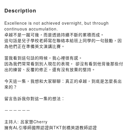
Description
Excellence is not achieved overnight, but through
continuous accumulation.
卓越不是一蹴可幾，而是透過持續不斷的累積而成。
這句話是兒子學校老師寫在聯絡本給班上同學的一句鼓勵，因
為他們正在準備英文演講比賽。
當我看到這句話的時候，我心裡很有感。
因為我們常常看到別人現在的表現， 卻沒有看到他背後那些付
出的練習、反覆的修正，還有沒有放棄的堅持。
今天這一集，我想和大家聊聊：真正的卓越，到底是怎麼長出
來的？
留言告訴我你對這一集的想法：
－－－－－－
主持人: 呂家慧Cherry
擁有AL引導師國際認證與TKT劍橋英語教師認證