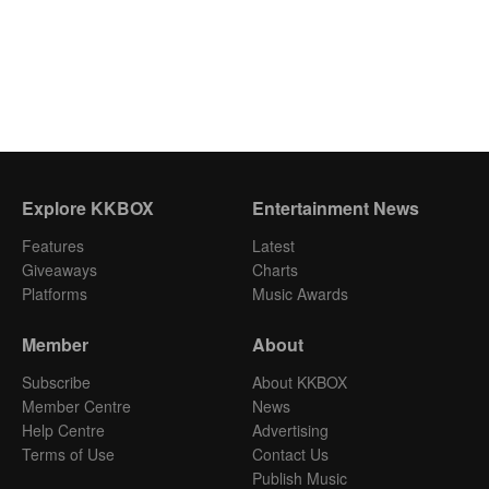
Explore KKBOX
Entertainment News
Features
Latest
Giveaways
Charts
Platforms
Music Awards
Member
About
Subscribe
About KKBOX
Member Centre
News
Help Centre
Advertising
Terms of Use
Contact Us
Publish Music