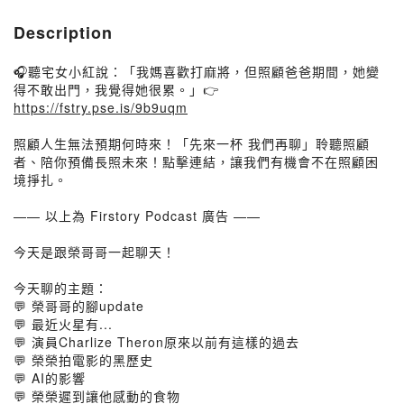
Description
🎧聽宅女小紅說：「我媽喜歡打麻將，但照顧爸爸期間，她變
得不敢出門，我覺得她很累。」👉
https://fstry.pse.is/9b9uqm
照顧人生無法預期何時來！「先來一杯 我們再聊」聆聽照顧
者、陪你預備長照未來！點擊連結，讓我們有機會不在照顧困
境掙扎。
—— 以上為 Firstory Podcast 廣告 ——
今天是跟榮哥哥一起聊天！
今天聊的主題：
💬 榮哥哥的腳update
💬 最近火星有...
💬 演員Charlize Theron原來以前有這樣的過去
💬 榮榮拍電影的黑歷史
💬 AI的影響
💬 榮榮遲到讓他感動的食物