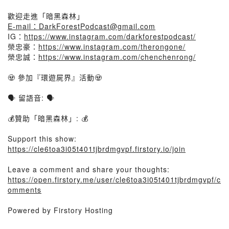
歡迎走進「暗黑森林」
E-mail：DarkForestPodcast@gmail.com
IG：
https://www.instagram.com/darkforestpodcast/
榮忠豪：
https://www.instagram.com/therongone/
榮忠誠：
https://www.instagram.com/chenchenrong/
🧟 參加『環遊屍界』活動🧟
🗣️ 留語音: 🗣️
💰贊助「暗黑森林」: 💰
Support this show:
https://cle6toa3i05t401tjbrdmgvpf.firstory.io/join
Leave a comment and share your thoughts:
https://open.firstory.me/user/cle6toa3i05t401tjbrdmgvpf/c
omments
Powered by Firstory Hosting