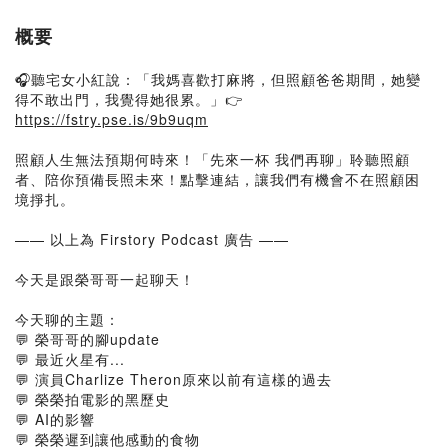
概要
🎧聽宅女小紅說：「我媽喜歡打麻將，但照顧爸爸期間，她變
得不敢出門，我覺得她很累。」👉
https://fstry.pse.is/9b9uqm
照顧人生無法預期何時來！「先來一杯 我們再聊」聆聽照顧
者、陪你預備長照未來！點擊連結，讓我們有機會不在照顧困
境掙扎。
—— 以上為 Firstory Podcast 廣告 ——
今天是跟榮哥哥一起聊天！
今天聊的主題：
💬 榮哥哥的腳update
💬 最近火星有...
💬 演員Charlize Theron原來以前有這樣的過去
💬 榮榮拍電影的黑歷史
💬 AI的影響
💬 榮榮遲到讓他感動的食物