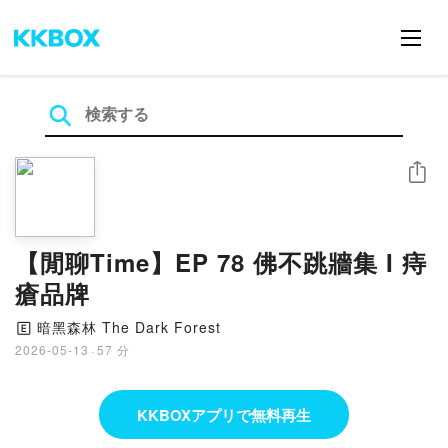
シェア
【閒聊Time】EP 78 佛不跳牆集 I 痔
瘡品牌
暗黑森林 The Dark Forest
🄴
2026-05-13
·
57 分
KKBOXアプリで無料再生