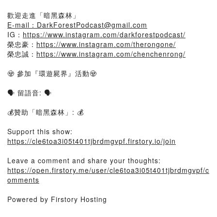
歡迎走進「暗黑森林」
E-mail：DarkForestPodcast@gmail.com
IG：
https://www.instagram.com/darkforestpodcast/
榮忠豪：
https://www.instagram.com/therongone/
榮忠誠：
https://www.instagram.com/chenchenrong/
🧟 參加『環遊屍界』活動🧟
🗣️ 留語音: 🗣️
💰贊助「暗黑森林」: 💰
Support this show:
https://cle6toa3i05t401tjbrdmgvpf.firstory.io/join
Leave a comment and share your thoughts:
https://open.firstory.me/user/cle6toa3i05t401tjbrdmgvpf/c
omments
Powered by Firstory Hosting