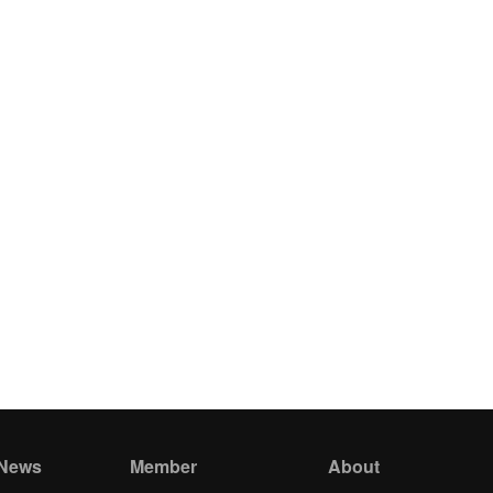
 News
Member
About