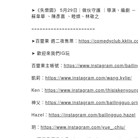
➤《失樂園》 5月29日｜做伙守護 ｜導演、編劇 － 蔡
蘇韋華​ 、陳彥嘉 、睦媄​、林敬之
=======================
➤百靈果 週二夜售票：
https://comedyclub.kktix.c
➤ 歡迎來我們IG玩
百靈果主帳號：
https://www.instagram.com/baili
凱莉：
https://www.instagram.com/wang.kylie/
Ken：
https://www.instagram.com/thisiskenyoun
神父：
https://www.instagram.com/bailingguo.pri
Hazel：
https://instagram.com/bailingguo.hazel
玥：
https://www.instagram.com/yue_.chiu/