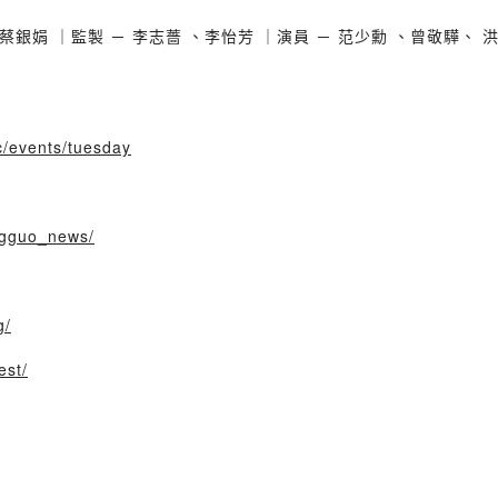
銀娟 ｜監製 － 李志薔 、李怡芳 ｜演員 － 范少勳​ 、曾敬驊​、 洪
c/events/tuesday
ngguo_news/
g/
est/