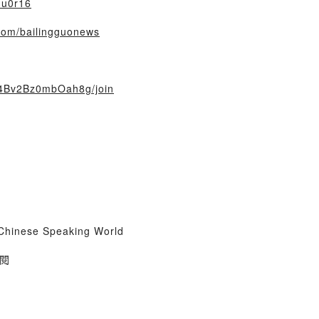
hu0r16
com/bailingguonews
f4Bv2Bz0mbOah8g/join
 Chinese Speaking World
閱