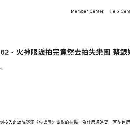
Member Center
Help Cen
ow 362 - 火神眼淚拍完竟然去拍失樂園 蔡
es
刻投入育幼院議題《失樂園》電影的拍攝，為什麼導演要一直花這