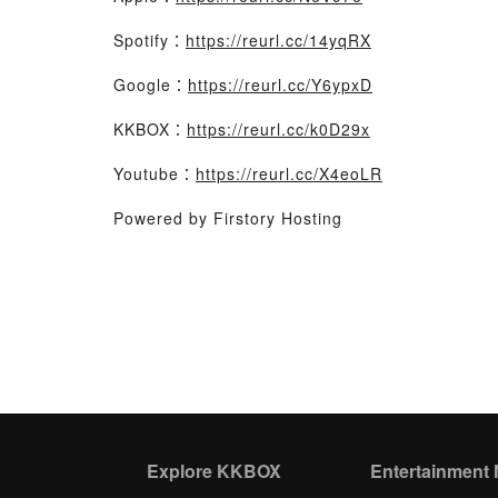
Spotify：
https://reurl.cc/14yqRX
Google：
https://reurl.cc/Y6ypxD
KKBOX：
https://reurl.cc/k0D29x
Youtube：
https://reurl.cc/X4eoLR
Powered by Firstory Hosting
Explore KKBOX
Entertainment