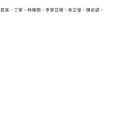
君昊​、丁寧​、林暉閔​、李夢苡樺​、朱芷瑩​、陳俞諺​、