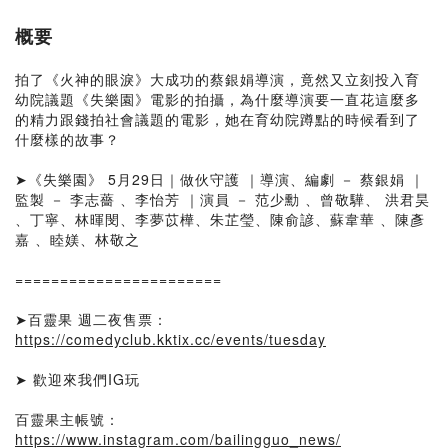
概要
拍了《火神的眼淚》大成功的蔡銀娟導演，竟然又立刻投入育
幼院議題《失樂園》電影的拍攝，為什麼導演要一直花這麼多
的精力跟錢拍社會議題的電影，她在育幼院蹲點的時候看到了
什麼樣的故事？
➤《失樂園》 5月29日｜做伙守護 ｜導演、編劇 － 蔡銀娟 ｜
監製 － 李志薔 、李怡芳 ｜演員 － 范少勳​ 、曾敬驊​、 洪君昊​
、丁寧​、林暉閔​、李夢苡樺​、朱芷瑩​、陳俞諺​、蘇韋華​ 、陳彥
嘉 、睦媄​、林敬之
=======================
➤百靈果 週二夜售票：
https://comedyclub.kktix.cc/events/tuesday
➤ 歡迎來我們IG玩
百靈果主帳號：
https://www.instagram.com/bailingguo_news/