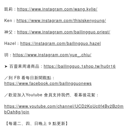
凱莉：
https://www.instagram.com/wang.kylie/
Ken：
https://www.instagram.com/thisiskenyoung/
神父：
https://www.instagram.com/bailingguo.priest/
Hazel：
https://instagram.com/bailingguo.hazel
玥：
https://www.instagram.com/yue_.chiu/
➤ 百靈果周邊商品 :
https://bailingguo.1shop.tw/hu0r16
／到 FB 看每日新聞觀點：
https://www.facebook.com/bailingguonews
／歡迎加入Youtube 會員支持我們、看幕後花絮：
https://www.youtube.com/channel/UCD2KoUc0f4Bv2Bz0m
bOah8g/join
【每週二、四、日晚上 9 點更新】