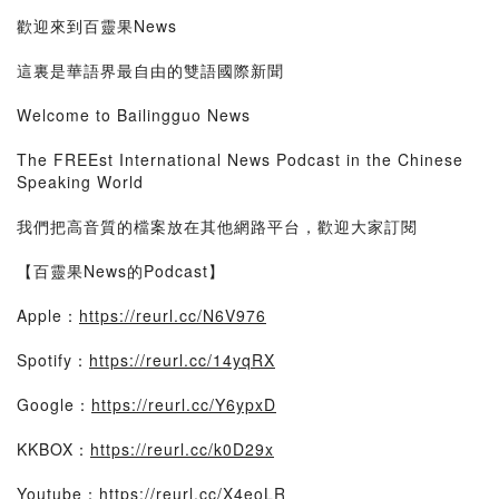
歡迎來到百靈果News
這裏是華語界最自由的雙語國際新聞
Welcome to Bailingguo News
The FREEst International News Podcast in the Chinese
Speaking World
我們把高音質的檔案放在其他網路平台，歡迎大家訂閱
【百靈果News的Podcast】
Apple：
https://reurl.cc/N6V976
Spotify：
https://reurl.cc/14yqRX
Google：
https://reurl.cc/Y6ypxD
KKBOX：
https://reurl.cc/k0D29x
Youtube：
https://reurl.cc/X4eoLR