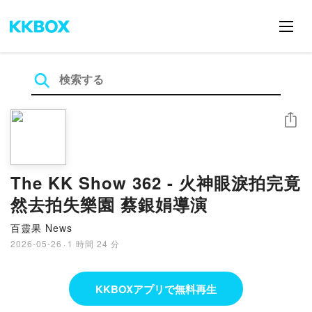
シェア
The KK Show 362 - 火神眼淚拍完竟
然去拍失樂園 蔡銀娟導演
百靈果 News
2026-05-26
·
1 時間 24 分
KKBOXアプリで無料再生