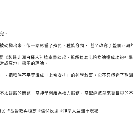
完。
被硬拗出來，卻一路影響了殖民、種族分類， 甚至改寫了整個非洲
，一起從《製造非洲白種人》這本書談起，拆解這套比陰謀論還成功的神
常認真地」採用的理論。
」、把種族不平等說成「上帝安排」的神學敘事。它不只塑造了歐
不太舒服的問題：當神學開始為權力服務，當聖經被拿來替世界的
殖民 #基督教與種族 #信仰反思 #神學大型翻車現場