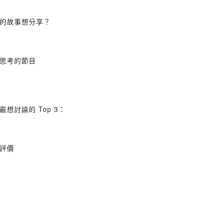
的故事想分享？
思考的節目
想討論的 Top 3：
評價