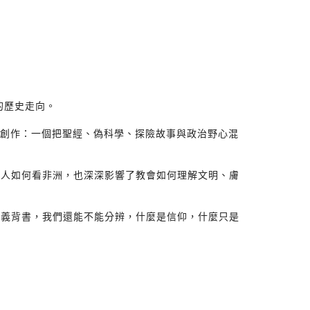
的歷史走向。
學創作：一個把聖經、偽科學、探險故事與政治野心混
洲人如何看非洲，也深深影響了教會如何理解文明、膚
不義背書，我們還能不能分辨，什麼是信仰，什麼只是