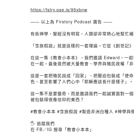
https://fstry.pse.is/95xbnw
—— 以上為 Firstory Podcast 廣告 ——
有些神學，聖經沒有明寫，人類卻非常熱心地幫忙補
「含族假說」就是這樣的一套理論。它從《創世記》
在這一集《教會小本本》，我們邀請 Edward
在一起，最後竟然被大量教會、學界與殖民政權「非
這是一套把殖民說成「回家」、把壓迫包裝成「使命
色，甚至影響了人們心中「耶穌應該長什麼樣子」。
這一集不是要獵奇，而是邀請我們一起誠實面對一個
被包裝得很像信仰的東西？
#教會小本本 #含族假說 #製造非洲白種人 #神學與
🖐 追蹤我們
在 FB／IG 搜尋「教會小本本」