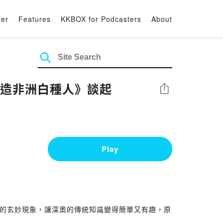
ter
Features
KKBOX for Podcasters
About
說：聖經沒寫，但他們寫得很開心 從《製造非洲白種人》談起
Share
Play
到的玄妙現象，讓深奧的傳統知識變得簡單又有趣，原