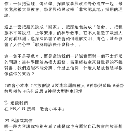
作：一個把聖經、偽科學、探險故事與政治野心混在一起，最
後竟然被大量教會、學界與殖民政權「非常認真地」採用的理
論。
這是一套把殖民說成「回家」、把壓迫包裝成「使命」、把種
族不平等說成「上帝安排」的神學敘事。它不只塑造了歐洲人
如何看非洲，也深深影響了教會如何理解文明、膚色，甚至影
響了人們心中「耶穌應該長什麼樣子」。
這一集不是要獵奇，而是邀請我們一起誠實面對一個不太舒服
的問題：當神學開始為權力服務，當聖經被拿來替世界的不義
背書，我們還能不能分辨，什麼是信仰，什麼只是被包裝得很
像信仰的東西？
#教會小本本 #含族假說 #製造非洲白種人 #神學與殖民 #基督
教與種族 #信仰反思 #神學大型翻車現場
🖐 追蹤我們
在 FB／IG 搜尋「教會小本本」
✉️ 私訊或寫信
哪一段內容讓你特別有感？或是你也有屬於自己教會的故事想