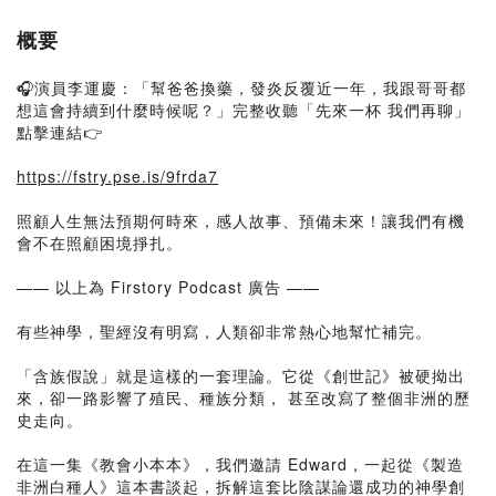
概要
🎧演員李運慶：「幫爸爸換藥，發炎反覆近一年，我跟哥哥都
想這會持續到什麼時候呢？」完整收聽「先來一杯 我們再聊」
點擊連結👉
https://fstry.pse.is/9frda7
照顧人生無法預期何時來，感人故事、預備未來！讓我們有機
會不在照顧困境掙扎。
—— 以上為 Firstory Podcast 廣告 ——
有些神學，聖經沒有明寫，人類卻非常熱心地幫忙補完。
「含族假說」就是這樣的一套理論。它從《創世記》被硬拗出
來，卻一路影響了殖民、種族分類， 甚至改寫了整個非洲的歷
史走向。
在這一集《教會小本本》，我們邀請 Edward，一起從《製造
非洲白種人》這本書談起，拆解這套比陰謀論還成功的神學創