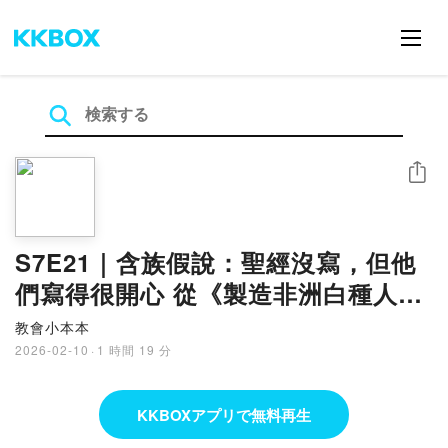
シェア
S7E21｜含族假說：聖經沒寫，但他
們寫得很開心 從《製造非洲白種人》
談起
教會小本本
2026-02-10
·
1 時間 19 分
KKBOXアプリで無料再生