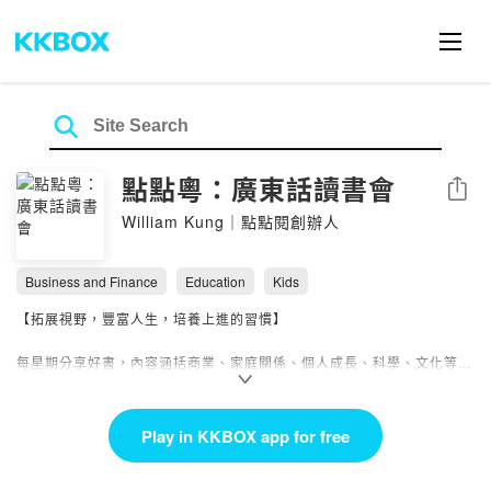
點點粵：廣東話讀書會
Share
William Kung｜點點閱創辦人
Business and Finance
Education
Kids
【拓展視野，豐富人生，培養上進的習慣】
每星期分享好書，內容涵括商業、家庭關係、個人成長、科學、文化等。
「點點粵」podcast 是「點點閱」的分支。點點閱 App 的內容會較為客
觀、 嚴謹、全面；而「點點粵」podcast 的內容會則比較輕鬆。
Play in KKBOX app for free
「點點閱」的願景是幫助您拓展視野，豐富人生，讓知識改變命運。