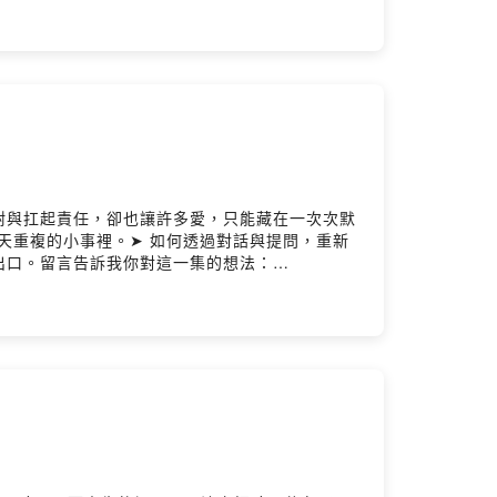
的方式帶你發現那些隱藏在生活中的思維寶藏。我們
輕鬆的對談，找出思維的支點，槓桿出更自由的人
m.tw━━━━━━━━━━━━● Podcast
odcast◯ Michael Instagram
️ 錄音｜思維槓桿團隊Powered by Firstory
耐與扛起責任，卻也讓許多愛，只能藏在一次次默
天重複的小事裡。➤ 如何透過對話與提問，重新
出口。留言告訴我你對這一集的想法：
出思維的支點，槓桿出更自由的人生。━━━━━━━━━━━━《思
中的思維寶藏。我們不談大道理，只聊生活裡的小確
槓桿出更自由的人生。（來聽聽看，搞不好你也會
 Podcast 平台搜尋「思維槓桿」◯ Spotify
 @michael.money_tw◯ 米克 Instagram
Hosting