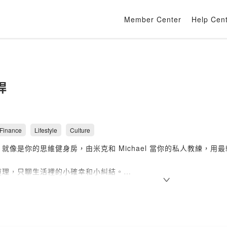
Member Center
Help Cen
桿
 Finance
Lifestyle
Culture
就像是你的思維健身房，由米克和 Michael 當你的私人教練，
道理，只聊生活裡的小確幸和小糾結。
時候換個想法，整個世界都不一樣了！
們一起用輕鬆的對談，找出思維的支點，槓桿出更自由的人生。
，搞不好你也會發現：啊，原來可以這樣想！）