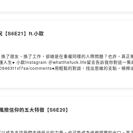
想！）━━━━━━━━━━━━● 合作請洽｜contact@lyt.co
st ◯ KKBOX━━━━━━━━━━━━● 思維槓桿 Instagram @lyt_p
mick_wang0811━━━━━━━━━━━━🎙️ 主持人｜米克、Michael🎚
S6E21】ft.小歐
、換了朋友、換了工作，卻總是在重複同樣的人際問題？也許，真正
人生● 小歐Instagram ＠whatthefuck.life留言告訴我你對這
cl0gmw66r619y09463t1vf7sa/comments●用輕鬆的對談，找
hael 當你的私人教練，用最輕鬆的方式帶你發現那些隱藏在生活
界都不一樣了！來吧，讓我們一起用輕鬆的對談，找出思維的支點，
 合作請洽｜contact@lyt.com.tw━━━━━━━━━━━━●
● 思維槓桿 Instagram @lyt_podcast◯ Michael Instagram
人｜米克、Michael🎚️ 錄音｜思維槓桿團隊Powered by Firstory 
風險信仰的五大特徵【S6E20】
可以成為支持我們走過低谷的力量，也可能成為逃避現實的出口。真