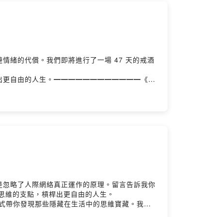
緒的代償。我們即將進行了一場 47 天的戒酒
出思維的支點，槓桿出更自由的人生。━━━━━━━━━━━━《思
中的思維寶藏。我們不談大道理，只聊生活裡的小確
槓桿出更自由的人生。（來聽聽看，搞不好你也會
 Podcast 平台搜尋「思維槓桿」◯ Spotify
 @michael.money_tw◯ 米克 Instagram
Hosting
是忽略了人際網絡真正運作的原理。留言告訴我你
輕鬆的對談，找出思維的支點，槓桿出更自由的人生。
的方式帶你發現那些隱藏在生活中的思維寶藏。我們
輕鬆的對談，找出思維的支點，槓桿出更自由的人