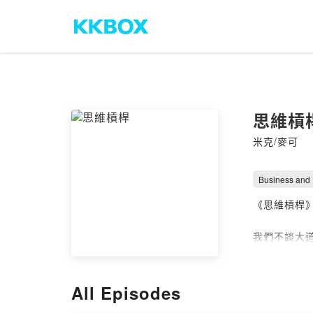
思維槓
米克/麥可
Business and
《思維槓桿》
我們不談大
要相信，有
來吧，讓我
All Episodes
（來聽聽看