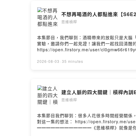
Powered by 
不想再喝酒的人都點進來【S6E2
思維槓桿
本集節目，我們聊到：酒精帶來的放鬆只是大腦「
實驗，邀請你們一起見證！讓我們一起找回清醒
https://open.firstory.me/user/
維槓桿》就像是你的思維健身房，由米克和 Mic
幸和小糾結。要相信，有時候換個想法，整個世
2026-08-03
·
35 minutes
發現：啊，原來可以這樣想！）━━━━━━━━━━━━●
◯ Apple Podcast ◯ KKBOX━━━━━━━━━━━━
@mick_wang0811━━━━━━━━━━━━🎙️ 主持
建立人脈的四大關鍵｜槓桿內訓E
思維槓桿
本集節目我們聊到：很多人花很多時間經營關係
對這一集的想法： https://open.firstory.
━━━━━━━━━━━━《思維槓桿》就像是你的
不談大道理，只聊生活裡的小確幸和小糾結。要