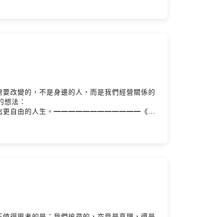
m.tw━━━━━━━━━━━━● Podcast
odcast◯ Michael Instagram
️ 錄音｜思維槓桿團隊Powered by Firstory
需要改變的，不是身邊的人，而是我們經營關係的
一集的想法：
出思維的支點，槓桿出更自由的人生。━━━━━━━━━━━━《思
中的思維寶藏。我們不談大道理，只聊生活裡的小確
槓桿出更自由的人生。（來聽聽看，搞不好你也會
 Podcast 平台搜尋「思維槓桿」◯ Spotify
 @michael.money_tw◯ 米克 Instagram
Hosting
正值得思考的是：我們追尋的，究竟是真理，還是