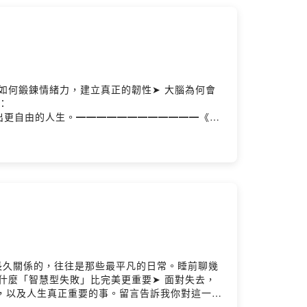
m.tw━━━━━━━━━━━━● Podcast
odcast◯ Michael Instagram
️ 錄音｜思維槓桿團隊Powered by Firstory
如何鍛鍊情緒力，建立真正的韌性➤ 大腦為何會
：
出思維的支點，槓桿出更自由的人生。━━━━━━━━━━━━《思
中的思維寶藏。我們不談大道理，只聊生活裡的小確
槓桿出更自由的人生。（來聽聽看，搞不好你也會
 Podcast 平台搜尋「思維槓桿」◯ Spotify
 @michael.money_tw◯ 米克 Instagram
Hosting
長久關係的，往往是那些最平凡的日常。睡前聊幾
什麼「智慧型失敗」比完美更重要➤ 面對失去，
，以及人生真正重要的事。留言告訴我你對這一集
找出思維的支點，槓桿出更自由的人生。