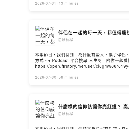
生。（來聽聽看，搞不好你也會發現：啊，原來可以這樣
2026-07-31
·
13 minutes
平台搜尋「思維槓桿」◯ Spotify ◯ Apple Podca
@michael.money_tw◯ 米克 Instagram @
Hosting
伴侶在一起的每一天，都值得慶祝【
思維槓桿
本集節目，我們聊到：為什麼有些人，換了伴侶
方式。● Podcast 平台搜尋 人生啊 | 陪你一起看懂
https://open.firstory.me/user/
維槓桿》就像是你的思維健身房，由米克和 Mic
幸和小糾結。要相信，有時候換個想法，整個世
2026-07-30
·
58 minutes
發現：啊，原來可以這樣想！）━━━━━━━━━━━━●
◯ Apple Podcast ◯ KKBOX━━━━━━━━━━━━
@mick_wang0811━━━━━━━━━━━━🎙️ 主持
什麼樣的信仰該讓你亮紅燈？ 高
思維槓桿
本集節目，我們聊到：信仰本身並沒有對錯，它