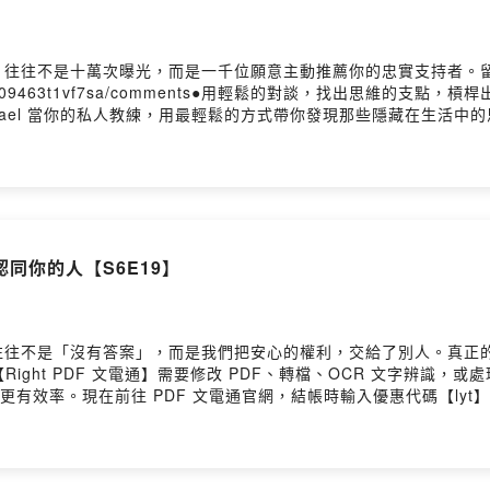
，往往不是十萬次曝光，而是一千位願意主動推薦你的忠實支持者。
cl0gmw66r619y09463t1vf7sa/comments●用輕鬆的對談，找
hael 當你的私人教練，用最輕鬆的方式帶你發現那些隱藏在生活
界都不一樣了！來吧，讓我們一起用輕鬆的對談，找出思維的支點，
 合作請洽｜contact@lyt.com.tw━━━━━━━━━━━━●
● 思維槓桿 Instagram @lyt_podcast◯ Michael Instagram
人｜米克、Michael🎚️ 錄音｜思維槓桿團隊Powered by Firstory 
同你的人【S6E19】
往往不是「沒有答案」，而是我們把安心的權利，交給了別人。真正
ght PDF 文電通】需要修改 PDF、轉檔、OCR 文字辨識，或處理
更有效率。現在前往 PDF 文電通官網，結帳時輸入優惠代碼【lyt
jz官方另提供企業免費 2 個月試用，並有永久買斷授權方案可選擇，詳細資訊請見下方連結。
.me/user/cl0gmw66r619y09463t1vf7sa/comments●
思維健身房，由米克和 Michael 當你的私人教練，用最輕鬆
相信，有時候換個想法，整個世界都不一樣了！來吧，讓我們一起用