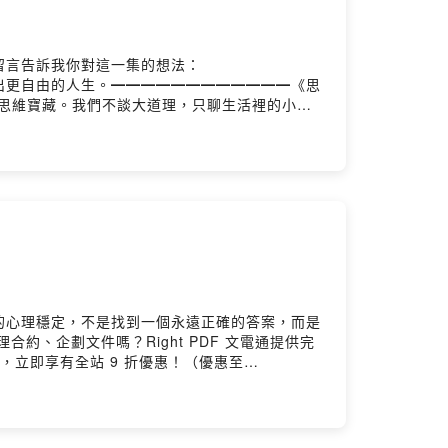
留言告訴我你對這一集的想法：
出思維的支點，槓桿出更自由的人生。━━━━━━━━━━━━《思
中的思維寶藏。我們不談大道理，只聊生活裡的小確
槓桿出更自由的人生。（來聽聽看，搞不好你也會
 Podcast 平台搜尋「思維槓桿」◯ Spotify
 @michael.money_tw◯ 米克 Instagram
Hosting
的心理穩定，不是找到一個永遠正確的答案，而是
合約、企劃文件嗎？Right PDF 文電通提供完
】，立即享有全站 9 折優惠！（優惠至
https://reurl.cc/mpVjbj🎙️留言告訴我
用輕鬆的對談，找出思維的支點，槓桿出更自由的人生。
的方式帶你發現那些隱藏在生活中的思維寶藏。我們
輕鬆的對談，找出思維的支點，槓桿出更自由的人