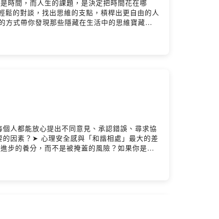
的是時間，而人生的課題，是決定把時間花在哪
comments●用輕鬆的對談，找出思維的支點，槓桿出更自由的人
輕鬆的方式帶你發現那些隱藏在生活中的思維寶藏。
起用輕鬆的對談，找出思維的支點，槓桿出更自由
t.com.tw━━━━━━━━━━━━●
 @lyt_podcast◯ Michael Instagram
️ 錄音｜思維槓桿團隊Powered by Firstory
每個人都能放心提出不同意見、承認錯誤、尋求協
重要的因素？➤ 心理安全感與「和諧相處」最大的差
成為進步的養分，而不是被掩蓋的風險？如果你是主
這一集的想法：
出思維的支點，槓桿出更自由的人生。━━━━━━━━━━━━《思
中的思維寶藏。我們不談大道理，只聊生活裡的小確
槓桿出更自由的人生。（來聽聽看，搞不好你也會
━━━━━● Podcast 平台搜尋「思維槓桿」◯
nstagram @michael.money_tw◯ 米克
irstory Hosting