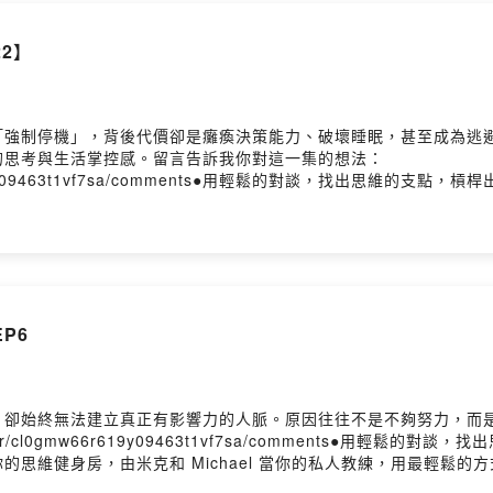
Firstory Hosting
2】
強制停機」，背後代價卻是癱瘓決策能力、破壞睡眠，甚至成為逃避情
的思考與生活掌控感。留言告訴我你對這一集的想法：
cl0gmw66r619y09463t1vf7sa/comments●用輕鬆的對談，找
hael 當你的私人教練，用最輕鬆的方式帶你發現那些隱藏在生活
界都不一樣了！來吧，讓我們一起用輕鬆的對談，找出思維的支點，
 合作請洽｜contact@lyt.com.tw━━━━━━━━━━━━●
● 思維槓桿 Instagram @lyt_podcast◯ Michael Instagram
人｜米克、Michael🎚️ 錄音｜思維槓桿團隊Powered by Firstory 
P6
，卻始終無法建立真正有影響力的人脈。原因往往不是不夠努力，而
me/user/cl0gmw66r619y09463t1vf7sa/comments●用
思維健身房，由米克和 Michael 當你的私人教練，用最輕鬆
相信，有時候換個想法，整個世界都不一樣了！來吧，讓我們一起用