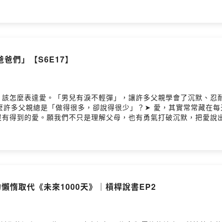
思維健身房，由米克和 Michael 當你的私人教練，用最輕鬆
相信，有時候換個想法，整個世界都不一樣了！來吧，讓我們一起用
想！）━━━━━━━━━━━━● 合作請洽｜contact@lyt.co
st ◯ KKBOX━━━━━━━━━━━━● 思維槓桿 Instagram @lyt_p
mick_wang0811━━━━━━━━━━━━🎙️ 主持人｜米克、Michael🎚
爸們」【S6E17】
，該怎麼表達愛。「男兒有淚不輕彈」，讓許多父親學會了沉默、忍
麼許多父親總是「做得很多，卻說得很少」？➤ 愛，其實常常藏在每
沒有得到的愛。願我們不只是理解父母，也有勇氣打破沉默，把愛說
cl0gmw66r619y09463t1vf7sa/comments●用輕鬆的對談，找
hael 當你的私人教練，用最輕鬆的方式帶你發現那些隱藏在生活
界都不一樣了！來吧，讓我們一起用輕鬆的對談，找出思維的支點，
 合作請洽｜contact@lyt.com.tw━━━━━━━━━━━━●
● 思維槓桿 Instagram @lyt_podcast◯ Michael Instagram
人｜米克、Michael🎚️ 錄音｜思維槓桿團隊Powered by Firstory 
的懶惰取代《未來1000天》｜槓桿說書EP2