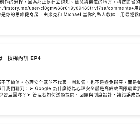
考、創作的過程，因為那正是建立認知、信念與價值的地方。科技節省
irstory.me/user/cl0gmw66r619y09463t1vf7sa/
你的思維健身房，由米克和 Michael 當你的私人教練，用最
。要相信，有時候換個想法，整個世界都不一樣了！來吧，讓我們一
以這樣想！）━━━━━━━━━━━━● 合作請洽｜contact@ly
le Podcast ◯ KKBOX━━━━━━━━━━━━● 思維槓桿 Instagram
mick_wang0811━━━━━━━━━━━━🎙️ 主持人｜米克、Michael🎚
| 槓桿內訓 EP4
揮不了價值。心理安全感並不代表一團和氣，也不是避免衝突，而是
我們聊到：➤ Google 為什麼認為心理安全感是高績效團隊最
」的學習型團隊？➤ 管理者如何透過提問、回饋與制度設計，讓錯誤
造一個敢於溝通、願意挑戰彼此、持續成長的團隊。留言告訴我你對
cl0gmw66r619y09463t1vf7sa/comments●用輕鬆的對談，找
hael 當你的私人教練，用最輕鬆的方式帶你發現那些隱藏在生活
界都不一樣了！來吧，讓我們一起用輕鬆的對談，找出思維的支點，
● 合作請洽｜lytpodcast08@gmail.com━━━━━━━
━━━━━━━━● 思維槓桿 Instagram @lyt_podcast◯ Michael I
《高功能倖存者》ft. 周慕姿【S6E16】
━━━🎙️ 主持人｜米克、Michael🎚️ 錄音｜思維槓桿團隊Powered by F