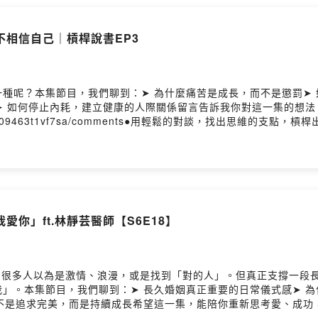
想！）━━━━━━━━━━━━● 合作請洽｜contact@lyt.co
st ◯ KKBOX━━━━━━━━━━━━● 思維槓桿 Instagram @lyt_p
相信自己｜槓桿說書EP3
mick_wang0811━━━━━━━━━━━━🎙️ 主持人｜米克、Michael🎚
種呢？本集節目，我們聊到：➤ 為什麼痛苦是成長，而不是懲罰➤ 
➤ 如何停止內耗，建立健康的人際關係留言告訴我你對這一集的想法
cl0gmw66r619y09463t1vf7sa/comments●用輕鬆的對談，找
hael 當你的私人教練，用最輕鬆的方式帶你發現那些隱藏在生活
界都不一樣了！來吧，讓我們一起用輕鬆的對談，找出思維的支點，
 合作請洽｜contact@lyt.com.tw━━━━━━━━━━━━●
● 思維槓桿 Instagram @lyt_podcast◯ Michael Instagram
人｜米克、Michael🎚️ 錄音｜思維槓桿團隊Powered by Firstory 
你」ft.林靜芸醫師【S6E18】
麼？很多人以為是激情、浪漫，或是找到「對的人」。但真正支撐一段
」。本集節目，我們聊到：➤ 長久婚姻真正重要的日常儀式感➤ 為
，不是追求完美，而是持續成長希望這一集，能陪你重新思考愛、成功
er/cl0gmw66r619y09463t1vf7sa/comments●用輕鬆的對談，