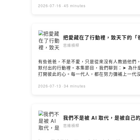
━━━━━━━━━━━━《思維槓桿》就像是你的
2026-07-16
·
45 minutes
不談大道理，只聊生活裡的小確幸和小糾結。要
生。（來聽聽看，搞不好你也會發現：啊，原來可以這樣
平台搜尋「思維槓桿」◯ Spotify ◯ Apple Podca
@michael.money_tw◯ 米克 Instagram @
把愛藏在了行動裡，致天下的「爸
Hosting
思維槓桿
有些爸爸，不是不愛，只是從來沒有人教過他們
默付出的行動裡。本集節目，我們聊到：➤ 為什
打開彼此的心。每一代人，都在努力彌補上一代
https://open.firstory.me/user/
維槓桿》就像是你的思維健身房，由米克和 Mic
2026-07-13
·
34 minutes
幸和小糾結。要相信，有時候換個想法，整個世
發現：啊，原來可以這樣想！）━━━━━━━━━━━━●
◯ Apple Podcast ◯ KKBOX━━━━━━━━━━━━
@mick_wang0811━━━━━━━━━━━━🎙️ 主持
我們不是被 AI 取代，是被自己
思維槓桿