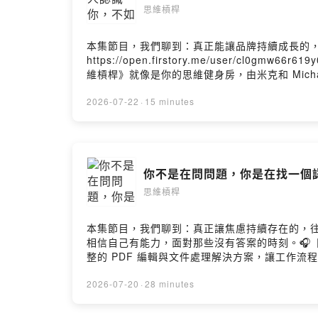
思維槓桿
本集節目，我們聊到：真正能讓品牌持續成長的
https://open.firstory.me/user/
維槓桿》就像是你的思維健身房，由米克和 Mic
幸和小糾結。要相信，有時候換個想法，整個世
發現：啊，原來可以這樣想！）━━━━━━━━━━━━●
2026-07-22
·
15 minutes
◯ Apple Podcast ◯ KKBOX━━━━━━━━━━━━
@mick_wang0811━━━━━━━━━━━━🎙️ 主持
你不是在問問題，你是在找一個認
思維槓桿
本集節目，我們聊到：真正讓焦慮持續存在的，
相信自己有能力，面對那些沒有答案的時刻。🎧【Ri
整的 PDF 編輯與文件處理解決方案，讓工作流程
2026/8/31）https://reurl.cc/dpEj
你對這一集的想法： https://open.firstory
2026-07-20
·
28 minutes
━━━━━━━━━━━━《思維槓桿》就像是你的
不談大道理，只聊生活裡的小確幸和小糾結。要