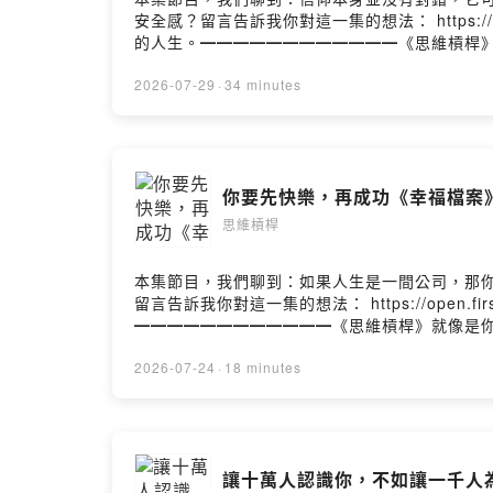
安全感？留言告訴我你對這一集的想法： https://open
的人生。━━━━━━━━━━━━《思維槓桿》就
藏。我們不談大道理，只聊生活裡的小確幸和小
自由的人生。（來聽聽看，搞不好你也會發現：啊，原
2026-07-29
·
34 minutes
Podcast 平台搜尋「思維槓桿」◯ Spotify ◯ App
@michael.money_tw◯ 米克 Instagram @
Hosting
你要先快樂，再成功《幸福檔案》
思維槓桿
本集節目，我們聊到：如果人生是一間公司，那
留言告訴我你對這一集的想法： https://open.fir
━━━━━━━━━━━━《思維槓桿》就像是你的
不談大道理，只聊生活裡的小確幸和小糾結。要
生。（來聽聽看，搞不好你也會發現：啊，原來可以這樣
2026-07-24
·
18 minutes
平台搜尋「思維槓桿」◯ Spotify ◯ Apple Podca
@michael.money_tw◯ 米克 Instagram @
Hosting
讓十萬人認識你，不如讓一千人為