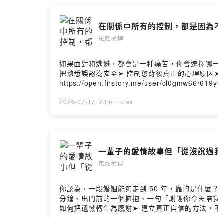
生。（來聽聽看，搞不好你也會發現：啊，原來可以這樣
平台搜尋「思維槓桿」◯ Spotify ◯ Apple Podca
在關係中所有的控制，都是因為不
@michael.money_tw◯ 米克 Instagram @
Hosting
思維槓桿
如果面對和逃避，都會是一種痛苦，你會選擇哪一
把熟悉誤認為安全➤ 控制慾背後真正的心理原因
https://open.firstory.me/user/
維槓桿》就像是你的思維健身房，由米克和 Mic
幸和小糾結。要相信，有時候換個想法，整個世
2026-07-17
·
23 minutes
發現：啊，原來可以這樣想！）━━━━━━━━━━━━●
◯ Apple Podcast ◯ KKBOX━━━━━━━━━━━━
@mick_wang0811━━━━━━━━━━━━🎙️ 主持
一輩子的愛情故事但「從沒說過我愛
思維槓桿
你認為，一段婚姻能夠走到 50 年，靠的是什
分鐘、出門前的一個擁抱、一句「謝謝你今天陪我
如何把遺憾轉化為感謝➤ 建立真正自信的方法
的想法： https://open.firstory.me/us