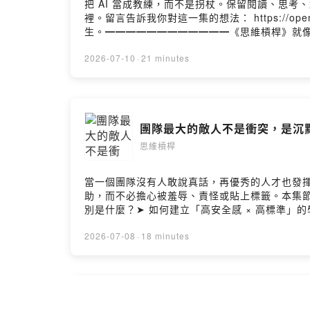
把 AI 當成教練，而不是拐杖。保留閱讀、思
裡。留言告訴我你對這一集的想法： https://open.f
生。━━━━━━━━━━━━《思維槓桿》就像是
我們不談大道理，只聊生活裡的小確幸和小糾結
的人生。（來聽聽看，搞不好你也會發現：啊，原來可
2026-07-10
·
21 minutes
Podcast 平台搜尋「思維槓桿」◯ Spotify ◯ App
@michael.money_tw◯ 米克 Instagram @
Hosting
團隊最大的敵人不是衝突，是沉默 
思維槓桿
當一個團隊沒有人敢說真話，再優秀的人才也發
助，而不必擔心被羞辱、責怪或貼上標籤。本集節目
別是什麼？➤ 如何建立「高安全感 × 高標準
管、創業者，或經常與團隊合作，讓我們一起打
https://open.firstory.me/user/
2026-07-08
·
18 minutes
維槓桿》就像是你的思維健身房，由米克和 Mic
幸和小糾結。要相信，有時候換個想法，整個世
發現：啊，原來可以這樣想！）━━━━━━━━━━━━
Spotify ◯ Apple Podcast ◯ KKBOX━━━━
如果不「有用」，我還值得被愛嗎？
Instagram @mick_wang0811━━━━━━━━━