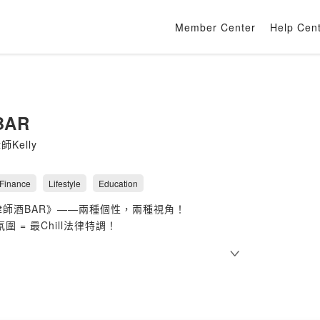
Member Center
Help Cen
AR
Kelly
 Finance
Lifestyle
Education
律師酒BAR》——兩種個性，兩種視角！
氛圍 = 最Chill法律特調！
燥法條，只有最真實的律師日常、辦案內幕，還有那些你沒想過的法
調酒師一樣，調配出最適合你的法律雞尾酒——酸的是勞資糾紛、辣