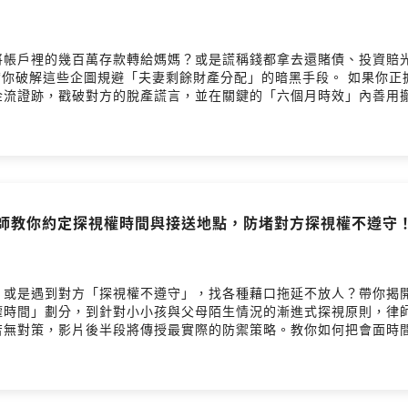
將帳戶裡的幾百萬存款轉給媽媽？或是謊稱錢都拿去還賭債、投資賠
lly 帶你破解這些企圖規避「夫妻剩餘財產分配」的暗黑手段。 如果
金流證跡，戳破對方的脫產謊言，並在關鍵的「六個月時效」內善用
產」的金流漏洞📌 錢賠光了誰說了算？追回惡意轉移資產的法律關鍵
wyerbartalks@gmail.comRay律師官網：https://ace
y Hosting
律師教你約定探視權時間與接送地點，防堵對方探視權不遵守
？或是遇到對方「探視權不遵守」，找各種藉口拖延不放人？帶你揭
權時間」劃分，到針對小小孩與父母陌生情況的漸進式探視原則，律師
苦無對策，影片後半段將傳授最實際的防禦策略。教你如何把會面時
本集重點】📌 探視權一定要過夜嗎？破解漸進式探視與「探視權時
違反探視權」的法律反擊留言告訴我你對這一集的想法歡迎來信與我們聯繫：l
elly律師官網：https://kellylawyer.com.twPowered by Firsto