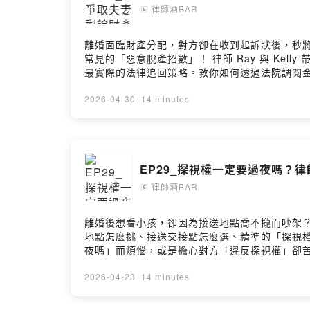
律師酒BAR
🄴
離婚面臨財產分配，對方卻在收到起訴狀後，秒
常見的「惡意脫產招數」！ 律師 Ray 與 Ke
最實際的法律追回策略。教你如何透過法院調閱
點】📌 秒轉給媽媽也沒用？破解「假借款、真脫
把錢拿回來留言告訴我你對這一集的想法歡迎來信與我們聯繫：la
2026-04-30
·
14 minutes
https://kellylawyer.com.twPowered by Firstor
EP29_探視權一定要過夜嗎？
律師酒BAR
🄴
離婚後想看小孩，卻因為接送地點喬不攏而吵架
地點怎麼挑、接送交接點怎麼選、精準的「探視
夜嗎」而煩惱，或是擔心對方「違反探視權」卻
漏洞，把屬於你與孩子的探視權益掌握在手裡！【
接送地點的實務建議📌面對對方「探視權不遵守」與「
2026-04-23
·
14 minutes
証 Ray律師官網：https://acelaw58885.com李珮瑄 K