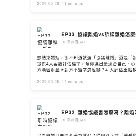
對這一集的想法歡迎來信與我們聯繫：lawyerbartalks
2026-05-28
·
11 minutes
https://kellylawyer.com.twPodcast搜尋🔍律師酒B
EP33_協議離婚vs訴訟離婚
律師酒BAR
🄴
想結束婚姻，卻不知道該選「協議離婚」還是「
提供4大客觀評估標準，幫你選出最適合自己、心理
方隱匿財產📌對方不簽字怎麼辦？4 大評估重
lawyerbartalks@gmail.com楊繼証 Ray律師官網：
Podcast：https://reurl.cc/qY3dNnSpotify：htt
2026-05-25
·
14 minutes
EP32_離婚協議書怎麼寫？離
律師酒BAR
🄴
以為離婚只要簽名蓋章就好？從網路下載「離婚