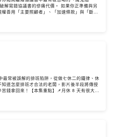
一一破解寫錯協議書的慘痛代價。 如果你正準備與另
親權善用「主要照顧者」、「加速條款」與「斷尾
兩願離婚的無效陷阱📌 扶養費怕對方賴帳？加上
絕後患📌 剪不斷理還亂？私人物品搬遷設下期限
artalks@gmail.com楊繼証 Ray律師
g
法中最常被誤解的排班陷阱，從做七休二的鐵律、休
不知道怎麼排班才合法的老闆，影片後半段將傳授
錢拿回來！【本集重點】📌月休 8 天有很大的
這樣寫避免勞檢罰單📌勞資糾紛預防：保留排班證
://acelaw58885.com李珮瑄 Kelly律師官
//reurl.cc/VWq615Powered by Firstory