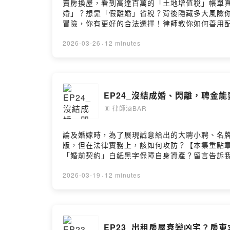
賣房換屋，看到高達百萬的「土地增值稅」帳單真
婚」？想靠「假離婚」省稅？背後隱藏多大風險
冒險，你有更好的合法選擇！律師教你如何善用
能安心省稅！【本集重點章節】📌政府10% 優
歡迎來信與我們聯繫：lawyerbartalks@gmail.com
2026-03-26
·
12 minutes
尋🔍律師酒BarApple Podcast：https://reurl.cc/
EP24_沒結成婚、閃離，聘金
律師酒BAR
🄴
論及婚嫁時，為了展現誠意給出的大聘小聘、名
版，但在法律實務上，該如何攻防？【本集重點章
「婚前契約」白紙黑字保障自身資產？留言告訴我你對這一
https://acelaw58885.com李珮瑄 Kelly律師官網：h
https://reurl.cc/VWq615Powered by Firstory 
2026-03-19
·
12 minutes
EP23_出租房屋衰變凶宅？房