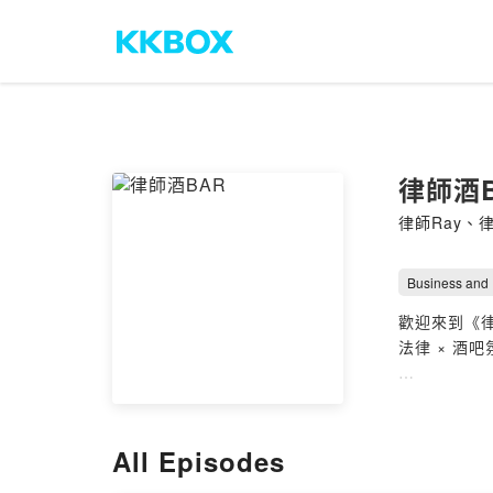
律師酒B
律師Ray、律師
Business and
歡迎來到《
法律 × 酒吧
這裡沒有枯
兩位律師像
All Episodes
智慧!