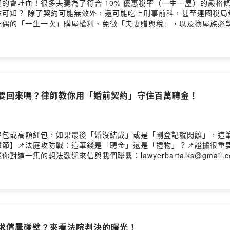
的會吐血！很多夫妻為了符合 10% 優惠稅率（一生一屋）的嚴格
你可知？ 除了契約可能無效外，還可能吃上刑事前科，甚至連國稅局
配偶的「一生一次」購屋權利、免徵「夫妻贈與稅」，以及換屋族必
惠券：「一生一次」與「一生一屋」條件大解析📌假離婚省稅的三大
楊繼証 Ray律師官網：https://acelaw58885.com李珮瑄 Kelly律師官網
qY3dNnSpotify：https://reurl.cc/VWq615Powered by Firstory 
能要回來嗎？律師教你用「婚前契約」守住百萬聘金！
牌包或高額紅包，如果最後「婚沒結成」或是「剛登記就閃離」，這
節】📌法庭攻防戰：這筆錢是「聘金」還是「禮物」？📌證據很重
集的想法歡迎來信與我們聯繫：lawyerbartalks@gmail.c
ttps://kellylawyer.com.twPodcast搜尋🔍律師酒BarApple Podca
Hosting
東求償屢碰壁？來看法院判決的曙光！