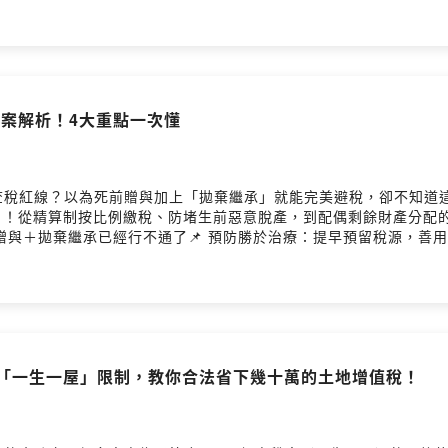
talks@gmail.com楊繼証 Ray律師官網：https://acelaw5
arApple Podcast：https://reurl.cc/qY3dNnSpotify：https://re
法草案解析！4大重點一次懂
稅紅線？以為死前贈與加上「拋棄繼承」就能完美避稅，卻不知道這招
」！從精算制按比例繳稅、防堵生前惡意脫產，到配偶剩餘財產分配的
前贈與＋拋棄繼承已經行不通了📌 預防勝於治療：提早預留稅源，
楊繼証 Ray律師官網：https://acelaw58885.com李珮瑄 Kelly律師官網
qY3dNnSpotify：https://reurl.cc/VWq615Powered by Firstory 
解「一生一屋」限制，教你合法省下幾十萬的土地增值稅！