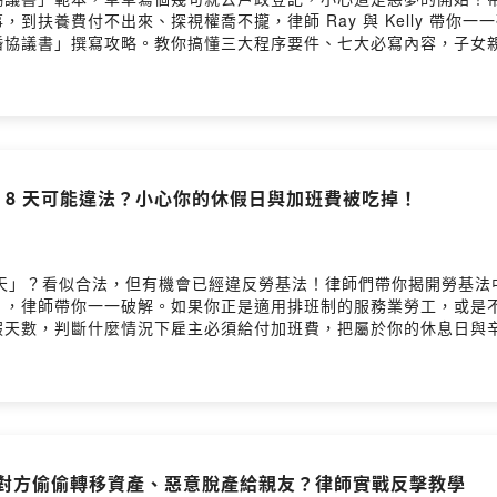
到扶養費付不出來、探視權喬不攏，律師 Ray 與 Kelly 帶你
婚協議書」撰寫攻略。教你搞懂三大程序要件、七大必寫內容，子女
優雅轉身，不留後患！【本集重點】📌 證人亂找當心白離了？破解
定明確時間與接送細節📌 財產分配與共同債務：必加「斷尾條款」杜
去未來訴訟留言告訴我你對這一集的想法歡迎來信與我們聯繫：lawyerb
網：https://kellylawyer.com.twPowered by Firstory Hostin
休 8 天可能違法？小心你的休假日與加班費被吃掉！
 天」？看似合法，但有機會已經違反勞基法！律師們帶你揭開勞基
」，律師帶你一一破解。如果你正是適用排班制的服務業勞工，或是
天數，判斷什麼情況下雇主必須給付加班費，把屬於你的休息日與辛苦
形工時怎麼排？勞工與老闆必懂的排假邏輯📌雇主與人資必看：排班
lawyerbartalks@gmail.com楊繼証 Ray律師官網：https
師酒BarApple Podcast：https://reurl.cc/qY3dNnSpotify：https:
：對方偷偷轉移資產、惡意脫產給親友？律師實戰反擊教學