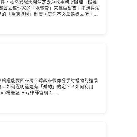
條件，竟然異想天開決定去戶政事務所辦理「假離
都會去查你家的「水電費」來戳破謊言！不想違法
學的「重購退稅」制度，讓你不必拿婚姻去賭，也
風險📌合法節稅招數留言告訴我你對這一集的想法
：https://kellylawyer.com.twPodcast搜
Hosting
筆錢還能要回來嗎？聽起來很像分手討禮物的進階
要，如何證明這是有「婚約」約定？📌如何利用
om楊繼証 Ray律師官網：
st：https://reurl.cc/qY3dNnSpotify：