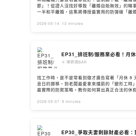
節」！從證人沒找好導致「離婚自始無效」的瞎事，
一半和平離婚，這集將傳授最實用的防彈級「離
條款」，把底線說在前面，未來不牽拖，讓你真正
「加速條款」防擺爛📌 探視權別寫隨時可探！約
2026-05-14
·
13 minutes
與違約處理📌 協議書需要公證嗎？善用強制執行條款省
官網：https://acelaw58885.com李珮瑄 Kelly律師官
EP31_排班制/服務業必看！月
律師酒BAR
🄴
找工作時，是不是常看到徵才廣告寫著「月休 8
息日的挪移，到老闆最愛拿來擋箭的「變形工時
最實際的防禦策略。教你如何算出真正合法的休假
機會違法？破解服務業排班的常見迷思📌四週變
據與自保策略留言告訴我你對這一集的想法歡迎來信與我們聯繫：
2026-05-07
·
9 minutes
網：https://kellylawyer.com.twPodcast搜尋🔍律
Hosting
EP30_爭取夫妻剩餘財產必看