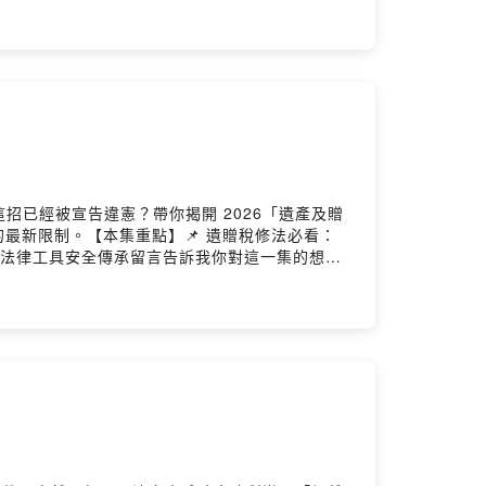
8885.com李珮瑄 Kelly律師官網：
url.cc/VWq615Powered by Firstory Hosting
已經被宣告違憲？帶你揭開 2026「遺產及贈
最新限制。【本集重點】📌 遺贈稅修法必看：
善用法律工具安全傳承留言告訴我你對這一集的想法
：https://kellylawyer.com.twPodcast搜
Hosting