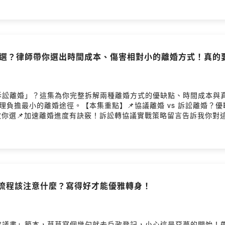
@gmail.com楊繼証 Ray律師官網：https://acelaw58885.
arApple Podcast：https://reurl.cc/qY3dNnSpotify：https://re
怎麼選？律師帶你選出時間成本、傷害相對小的離婚方式！真
訴訟離婚」？這集為你完整拆解兩種離婚方式的優缺點、時間成本與
負擔最小的離婚途徑。【本集重點】📌協議離婚 vs 訴訟離婚？
點教你選📌加速離婚進度有訣竅！訴訟轉協議實戰策略留言告訴我你
https://acelaw58885.com李珮瑄 Kelly律師官網：https://kelly
ps://reurl.cc/VWq615Powered by Firstory Hosting
婚流程該注意什麼？寫得好才能優雅轉身！
協議書」範本，草草寫個幾句就去戶政登記，小心這是惡夢的開始！