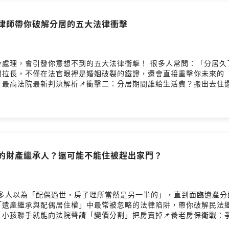
ay（ENFP-T）——風趣派勞資專家＆稅務顧問，讓你輕鬆學會職場求
？律師帶你破解分居的五大法律衝擊
elly（INFJ）——深度派創業＆家事顧問，帶你看見法律的溫度與影響
點，帶著你的困惑來《律師酒吧》，我們讓法律變得像聊八卦一樣上
鬆學，讓你喝著酒也能學會如何防坑避雷！
冷處理，會引發你意想不到的五大法律衝擊！ 很多人常問：「分居久
間拉長，不僅在法官眼裡是婚姻破裂的鐵證，還會直接重擊你未來的
？最高法院最新判決解析📌衝擊二：分居期間誰給生活費？搬出去住
 #法律不難懂 #權益自保指南#律師真心話 #法律防身術 #微醺法律
拉長，會直接動搖「剩餘財產分配」比例！📌衝擊五：找不到另一半
ks@gmail.com李珮瑄 Kelly律師官網：https://kellylawye
Firstory Hosting
Apple Podcast：https://reurl.cc/qY3dNnSpotify：https://reu
一的財產繼承人？還可能不能住被趕出家門？
？很多人以為「配偶過世，房子理所當然是另一半的」，直到面臨遺產分配
「遺產繼承與配偶居住權」中最常被忽略的法律陷阱，帶你破解民法繼
？小孩聯手就能向法院聲請「變價分割」把房賣掉📌養老房保衛戰：
債權效力，無法對抗買房的新屋主？📌律師實戰教學：善用「信託」