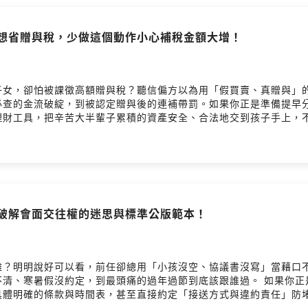
」想省贈與稅，少做這個動作小心補稅金額大增！
子女，卻怕被課徵高額贈與稅？聽信偏方以為用「假買賣、真贈與」
必查的金流破綻，到被認定贈與後的連補帶罰。如果你正是準備提早
財工具，把辛苦大半輩子累積的資產安全、合法地交到孩子手上，不
父母的財產防禦：股票合法傳承給子女的節稅策略📌 提早規劃財產
talks@gmail.com楊繼証 Ray律師官網：https://acelaw5
arApple Podcast：https://reurl.cc/qY3dNnSpotify：https://re
師破解會面交往權的迷思與標準公版範本！
難？明明說好可以看，前任卻總用「小孩沒空、協議書沒寫」當藉口
不清、寒暑假沒約定，到最頭痛的過年過節到底該跟誰過。 如果你正
具體明確的條款與時間表，甚至直接約定「接送方式與違約責任」防
洞」📌 探視方的自保：擬定會面交往權的必備細節📌 法院認證基