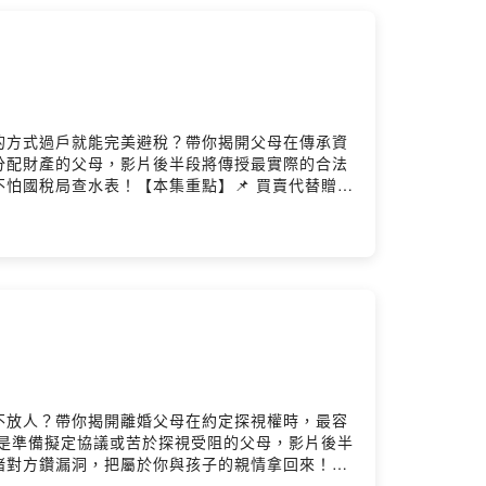
的方式過戶就能完美避稅？帶你揭開父母在傳承資
分配財產的父母，影片後半段將傳授最實際的合法
怕國稅局查水表！【本集重點】📌 買賣代替贈
分配：使用免稅贈與額度，避免連補帶罰大失血留言
8885.com李珮瑄 Kelly律師官網：
url.cc/VWq615Powered by Firstory Hosting
不放人？帶你揭開離婚父母在約定探視權時，最容
是準備擬定協議或苦於探視受阻的父母，影片後半
堵對方鑽漏洞，把屬於你與孩子的親情拿回來！
本公版：接送方式與違約罰則，白紙黑字訂清楚留言