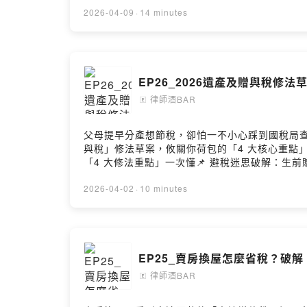
告訴我你對這一集的想法歡迎來信與我們聯繫：lawyerbar
2026-04-09
·
14 minutes
https://kellylawyer.com.twPodcast搜尋🔍律師酒B
EP26_2026遺產及贈與稅修
律師酒BAR
🄴
父母提早分產想節稅，卻怕一不小心踩到國稅局查
與稅」修法草案，攸關你荷包的「4 大核心重點
「4 大修法重點」一次懂📌 避稅迷思破解：生
歡迎來信與我們聯繫：lawyerbartalks@gmail.com
尋🔍律師酒BarApple Podcast：https://reurl.cc/
2026-04-02
·
10 minutes
EP25_賣房換屋怎麼省稅？破
律師酒BAR
🄴