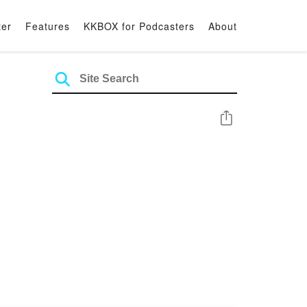
ter
Features
KKBOX for Podcasters
About
Share
律盲點！讓你聽懂、笑懂、學懂法律！
的是創業風險、苦的是婚姻合約，但喝完都讓你更有