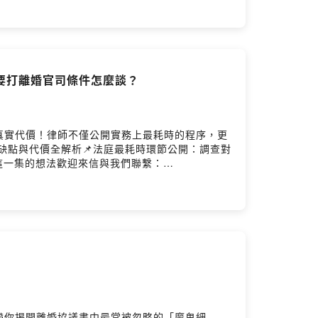
com李珮瑄 Kelly律師官網：
url.cc/VWq615Powered by Firstory Hosting
的要打離婚官司條件怎麼談？
真實代價！律師不僅公開實務上最耗時的程序，更
優缺點與代價全解析📌法庭最耗時環節公開：調查對
對這一集的想法歡迎來信與我們聯繫：
lawyer.com.twPodcast搜尋🔍律師酒BarApple
帶你揭開離婚協議書中最常被忽略的「魔鬼細