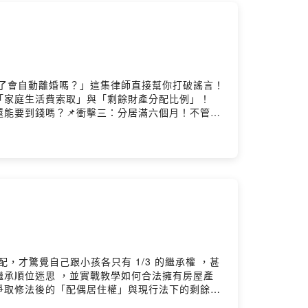
生術！
！
癮！
了會自動離婚嗎？」這集律師直接幫你打破謠言！
「家庭生活費索取」與「剩餘財產分配比例」！
還能要到錢嗎？📌衝擊三：分居滿六個月！不管誰
課
簽名？分居對未成年子女造成的重大危機留言告訴
r.com.tw楊繼証 Ray律師官網：
rl.cc/VWq615Powered by Firstory Hosting
，才驚覺自己跟小孩各只有 1/3 的繼承權 ，甚
承順位迷思 ，並實戰教學如何合法擁有房屋產
爭取修法後的「配偶居住權」與現行法下的剩餘財
把產權與生活費提前規劃，擁有繼承權留言告訴我你