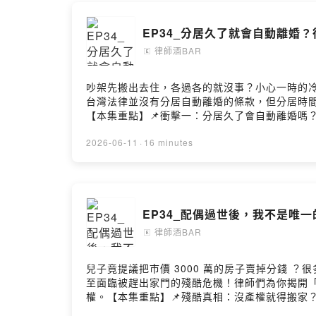
🍸 律師R
EP34_分居久了就會自動離婚
🍷律師 K
律師酒BAR
🄴
每週四晚8
📌 法律輕
吵架先搬出去住，各過各的就沒事？小心一時的
台灣法律並沒有分居自動離婚的條款，但分居時
【本集重點】📌衝擊一：分居久了會自動離婚嗎
#律師私房話
對誰錯都能改「分別財產制」📌衝擊四：分居期
我你對這一集的想法歡迎來信與我們聯繫：lawyerbartal
2026-06-11
·
16 minutes
Powered by 
https://acelaw58885.comPodcast搜尋🔍律師酒Bar
EP34_配偶過世後，我不是唯
律師酒BAR
🄴
兒子竟提議把市價 3000 萬的房子賣掉分錢 
至面臨被趕出家門的殘酷危機！律師們為你揭開
權。【本集重點】📌殘酷真相：沒產權就得搬家
產分配請求權 📌遺囑致命傷：為什麼遺囑只有