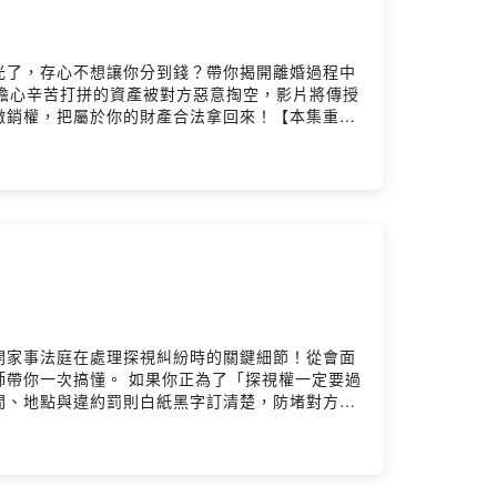
光了，存心不想讓你分到錢？帶你揭開離婚過程中
你正擔心辛苦打拼的資產被對方惡意掏空，影片將傳授
撤銷權，把屬於你的財產合法拿回來！【本集重
證據📌 守護財產的黃金期：如何行使「撤銷權」
law58885.comKelly律師官網：
！
開家事法庭在處理探視糾紛時的關鍵細節！從會面
帶你一次搞懂。 如果你正為了「探視權一定要過
間、地點與違約罰則白紙黑字訂清楚，防堵對方鑽
間」的約定眉角📌 不想去前任家接小孩？會面與
awyerbartalks@gmail.com楊繼
ry Hosting