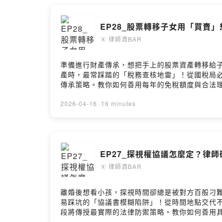
EP28_股票轉移子女用「買賣
律師酒BAR
🄴
準備進行財產傳承，想把手上的股票資產轉移給
產時，最常踩踏的「稅務查核地雷」！從國稅局
傳承策略。教你如何善用每年的免稅額度與合法理
與？破解國稅局必查的「假買賣」金流破綻📌 
告訴我你對這一集的想法歡迎來信與我們聯繫：lawyerbar
2026-04-16
·
16 minutes
https://kellylawyer.com.twPodcast搜尋🔍律師酒B
EP27_探視權協議怎麼定？律
律師酒BAR
🄴
離婚後想看小孩，探視時間卻總是被對方百般刁
易踩坑的「協議書模糊陷阱」！從時間地點交代
段將傳授最實際的法律防禦策略。教你如何善用
【本集重點】📌 對方阻撓探視的「協議書常見漏