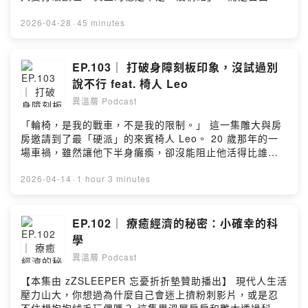
格冰淇淋： 夏日必囤！ 天氣變熱，冷凍庫一定要有它。熱
決定情緒的結果，以及能快速恢復的情緒彈性。 💣關於情
量只有市售 H 牌的一半，吃完是清爽退火，不是罪惡感。
緒管理的幾個誤區： 1. 情緒管理是演戲嗎？ 2. 情緒穩定
2026-04-28
·
45 minutes
大家趁這團免運門檻低，可以先買起來，真的會感謝自己
就是沒有沒有興趣？沒有情緒？ 3. 情緒穩定就是強迫自己
有囤貨 --Hosting provided by SoundOn
不生氣？ 4. 逃避衝突也是情緒管理？ 另外我們分享美國
與北歐國家的情緒教育經驗，更深入了解何謂情緒粒度？
EP.103｜ 打破身障刻板印象，沒試過別
為什麼要鼓勵健康？情緒原來有功能性的意義？ 現代社
說不行 feat. 椅人 Leo
會，情緒管理已經成為生存技能，聽到最後，這集會分享
異溫層 Podcast
非常有用的小撇步！ ----- 不管是盯盤還是處理公事，姿勢
歪了效率就低！與其等出現問題花大錢找物理治療，不如
「輪椅，是我的戰車，不是我的限制。」 這一集雕大與房
現在就無痛調整 ✨ ✅穩姿坐墊：3D 立體設計穩穩固定屁
房邀請到了最「硬派」的來賓椅人 Leo。 20 歲那年的一
股，溫柔派的耐坐首選 。 ✅正脊坐墊：賣座經典款，支撐
場車禍，雖然讓他下半身癱瘓，卻沒能阻止他活得比誰都
力更直接紮實，分男女尺寸撐對地方 ✅優雅椅：人體工學
精彩！從馬拉松、衝浪到潛水與攀岩，Leo 用行動證明：
椅一張成型，6 度傾斜設計讓身體自然挺直 。 Roichen 全
限制我們的通常不是身體，而是腦袋裡的「我不行」。 本
2026-04-14
·
1 hour 3 minutes
系列產品 48 折 起。 點擊連結：
集節目亮點： 打破「可憐」的標籤：身障者需要的不是同
https://s.add.one/8z7zuv 使用 FB、Line 或手機號碼登
情，而是平等的眼光。聽 Leo 聊聊他如何幽默應對社會的
入即可享有專屬折扣價。 --Hosting provided by
「過度關心」。冒險沒有障礙：下海衝浪、挑戰極限，Leo
EP.102｜ 療癒經濟的秘密：小確幸的科
SoundOn
分享「沒試過別說不行」的人生哲學，如何帶領他闖出舒
學
適圈。真實的異溫層對話：雕大、房房與 Leo 大膽暢談身
異溫層 Podcast
障者的日常挑戰、交友軟體體驗，甚至是不避諱的性自主
議題，帶你認識最真實、最有生命力的「椅人」。這不只
【本集由 zZSLEEPER 忘憂折折墊贊助播出】 現代人生活
是一個勵志故事，更是一場關於「翻轉觀點」的精彩對
壓力山大，你想過為什麼自己會迷上擠粉刺影片，或是忍
話。無論你正處於什麼樣的人生困境，跟著 Leo 的故事，