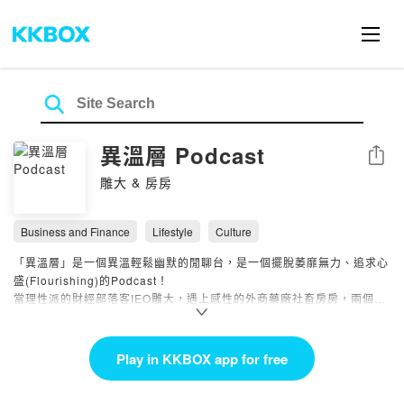
異溫層 Podcast
Share
雕大 & 房房
Business and Finance
Lifestyle
Culture
「異溫層」是一個異溫輕鬆幽默的閒聊台，是一個擺脫萎靡無力、追求心
盛(Flourishing)的Podcast！
當理性派的財經部落客IEO雕大，遇上感性的外商藥廠社畜房房，兩個截
然不同的靈魂，用輕鬆對談補充五種心盛維生素：
🌱 感知學習 (Learning) 保持開放與好奇
🤝 歸屬連結 (Belonging) 創造真誠連結
Play in KKBOX app for free
🌟 靈性超越 (Transcendence) 提升心靈層次
💪 找出使命 (Mission) 實踐獨特使命