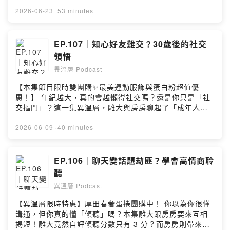
比新手媽媽。 究竟在阿布達比買房遇到戰爭該怎麼辦？中
揮作用。 這款乳霜非常適合運動後抹在緊繃的小腿、或下
東真實生活真的滿地黃金、出門要防飛彈嗎？ 是什麼原因
2026-06-23
·
53 minutes
班抹在久坐的肩頸，搭配耳後按摩，能最快啟動身體的休
跟底氣讓Vivi舉家移居至他國，又為什麼會從上班族轉作自
息模式。不只幫你找回深層睡眠，更是運動後肌肉放鬆、
媒體經營？這集一定要聽我們好好聊起來！ 理財人妻IG:
穩定神經的私房法寶！ 🔗 團購優惠連結，奢華睡眠與運動
https://www.instagram.com/wifevivi --Hosting
EP.107｜知心好友難交？30歲後的社交
舒緩儀式好物👉 https://gbf.tw/chido（7/7-7/13截止）
provided by SoundOn
領悟
🌟 三款高級香調，對治不同的放鬆需求： • 🌿 薰衣草：徹
底釋放高壓，純粹的草本深層放鬆。 • ✨ 茉莉（台灣獨
異溫層 Podcast
家）：輕盈雅致，秒變高級香氛沙龍。 • 🌹 玫瑰：經典溫
【本集節目限時雙團購✨最美運動服飾與蛋白粉超值優
柔，送給極度重視睡前儀式感的你。 每天只要花小錢，就
惠！】 年紀越大，真的會越懶得社交嗎？還是你只是「社
省下外面做 SPA 和推拿的幾千塊，一起睡飽、充飽電吧！
交摳門」？這一集異溫層，雕大與房房聊起了「成年人的
--Hosting provided by SoundOn
交友圖鑑」。 從「隨著年齡增長，人性失望值變高」的辛
辣開場，一路聊到科技冷漠、交友的機會成本，以及「只
2026-06-09
·
40 minutes
篩選不教育」的當代交友法則。30歲之後，我們都不再為
了交友而交友。 當大家都患上了「數位陽痿」與「興趣陽
痿」，現代人的友情，難道只剩下在IG互傳好笑廢片？節
EP.106｜聊天變話題劫匪？學會高情商聆
目中，房房大膽撕開「假性朋友」的面具，直言那些無法
聽
看著你變好的嫉妒心理；雕大則拋出「和前女友能不能當
異溫層 Podcast
朋友」的超狂暴論？😳 你到底是真享受獨處，還是只是社
交懶惰？這集異溫層戳破最真實的社交焦慮。
【異溫層限時特惠】厚田春奢蛋捲團購中！ 你以為你很懂
—————————————— 本集節目限時雙團購！超
溝通，但你真的懂「傾聽」嗎？本集雕大跟房房要來互相
值優惠手刀搶購👇 🛒 Hygge Hug 呼嗝哈格｜最美最舒適
揭短！雕大竟然自評傾聽分數只有 3 分？而房房則帶來讓