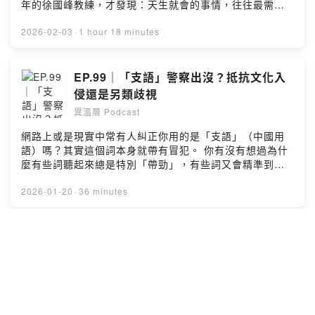
年的徐國峰教練，才發現：天生就會的事情，往往最需要
計：專為不同肩寬提供頸椎最放鬆的角度。 ☀️夏季加強：
學習。 這集異溫層我們聊到： 🏃體能、力量有上限，但技
新款「-2度C涼感枕套」，解決夏季頭部悶熱出汗，維持整
術與心的訓練是無止境的？ 🏃 為什麼意志力太強反而會限
2026-02-03
·
1 hour 18 minutes
晚乾爽。 🛍️異溫層聽眾專屬45 折優惠：
制你的潛力？如何讓顯意識與潛意識合作？ 🏃 「有志者事
https://s.add.one/8unjfv （※ 品牌限定隱藏優惠，請使用
竟成」的英文原意，根本不是你想的那樣 🏃 最大攝氧量的
FB Line 或手機號碼登入即可看到專屬優惠價） --Hosting
「富二代」，天賦究竟是幸運還是詛咒？ 🏃 心流、入神狀
EP.99｜「支語」警察出沒？抵抗文化入
provided by SoundOn
態是什麼？一般人也能體驗頂尖選手的精神境界？ 🏃 為什
侵還是另類歧視
麼變強是發生在「休息」的時候，不是訓練的時候？ 如果
異溫層 Podcast
你曾經覺得跑步很痛苦、覺得自己沒有運動天分，這集可
能會徹底改變你的想法。 📚 延伸資源 ▸ 徐國峰教練著作
網路上或是現實中常有人糾正你用的是「支語」（中國用
《跑者如何以身練心》 ▸ KFCS 認證教練名單：
語）嗎？其實這個詞本身就帶有冒犯。 你有沒有想過為什
https://www.runningquotient.com/w/bd/1287 🎓 想更
麼有些詞聽起來總是特別「帶勁」，有些詞又會精準到讓
系統學習？ 徐國峰教練《跑力提升：科學化跑步訓練》線
你瞬間「破防」？ 在這個標籤化的時代，我們是不是在不
上課 體能 × 力量 × 技術 × 心志，全面提升！ 👉 課程連
知不覺中都成了文化的「雲玩家」？ 這集異溫層房房和雕
2026-01-20
·
36 minutes
結：https://www.pressplay.cc/link/s/985CD807 👉 結
大碰觸了超級深水區，聊聊「支語」的影響，還有我們對
帳輸入折扣碼「ECHORUN」再折300元 --Hosting
支語警察的看法。 --Hosting provided by SoundOn
provided by SoundOn
EP.98｜內卷已經退流行？ 新時代：躺平
即是正義
異溫層 Podcast
本集節目由【佳銥國際】贊助播出📢 躺平、內捲、quiet
quitting、N拋世代⋯⋯從中國到日本、韓國到美國，全球