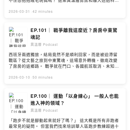
不住想抱抱絨毛玩偶嗎？ 這集異溫層房房和雕大透過科學
一起找回那份「敢於嘗試」的純粹勇氣！ 椅人的 Youtube
和經濟等不同角度解釋療癒經濟背後的學問。 著名的「代
、Instagram 、Podcast 【異溫層推薦：韓國 Branden
母實驗」有什麼發現？為什麼成年人也需要「軟物依賴」
2026-03-31
·
42 minutes
旅遊機能收納全系列】 出國旅行最怕行李塞不下，更怕在
來降低壓力荷爾蒙？向北歐人學習「內褲飲」與
國外被扒手盯上！房房與雕大分別帶著 Branden 征戰西班
「Hygge」的擺爛藝術，教你如何在壓力爆棚時，透過
牙與日本，幫大家實測這組「收納防盜天花板」。如果你
「退行」找回內在力量。 無論你是想提升生活品質，還是
EP.101｜ 戰爭離我這麼近？房房中東驚
近期有出國計畫，或是想要質感的居家收納選擇，這團絕
想幫自己的「小確幸」找個科學理由，這集絕對讓你療癒
魂記
對不能錯過！ 🔥 本團必買亮點： 地表最強防盜：專利
感滿載！ ——————————————— 你也遇過這種
「防盜扣環」讓扒手沒時間研究；「防彈衣等級防割布
異溫層 Podcast
尷尬時刻嗎？親友過夜只能委屈睡瑜伽墊？或是露營時充
料」與「RFID 屏蔽口袋」防刀割也防數位盜刷，出門在外
氣床墊晃到懷疑人生？房 房實測發現的空間魔術師，解決
西班牙兩週獨旅，結局竟然不是順利回家，而是被迫滯留
安全感拉滿。二代壓縮收納袋：免抽真空！拉鍊一拉體積
你介於「床」與「瑜伽墊」之間的需求斷層。 【忘憂折折
戰區？從文藝之旅到中東驚魂，這場意外轉機，徹底改變
減半。加上「空間擴增設計」，就像行李箱一樣可以隨時
墊 - 空間與舒適的完美平衡】 ⛺️車露必備！移動的舒適
了房房的返鄉路。 戰爭就在門口、各國航班取消、未知恐
加大，收納量彈性極高。雙層靈活收納：M 號採雙層設
圈：三折好收納，隨附專屬手提袋。徹底解決充氣床墊晃
懼籠罩……這不是小說，這是發生在房房身上的真實經
計，你可自由定義分類，拿取方便、告別行李大混亂。拒
動、漏氣痛點，躺感穩如家裡的床。 🪨拒絕地板感：雙層
歷。 人生最抓馬的轉機，立刻開播！ --Hosting provided
2026-03-10
·
50 minutes
絕廉價消耗品：很多人以為收納袋是消耗品，那是因為沒
泡棉結構（上層軟、下層撐），提供如同真實床墊的穩定
by SoundOn
用過真正耐用又好看的 Branden。布料紮實有支撐力，全
支撐力。 🏠臨時客房首選：解決親友過夜、租屋搬遷的不
系列採用軍規級 YKK 堅固拉鍊，怎麼塞都不怕爆開，質感
便。攤開即睡、三折即收，把空間還給生活。 🧘‍♀️空間彈
EP.100｜ 運動「以身練心」 一般人也能
好到能用好幾年。韓網銷量冠軍：上市月銷4萬組、2000
性：石墨烯透氣溫控表布。無論是居家冥想角落、閱讀
則近滿分好評，品牌更提供6個月官方保固，耐操程度沒話
進入神的領域？
區，都能隨時創造舒適圈。 【💤zZSLEEPER 忘憂枕 - 房
說。 📅 團購限時：4/14 - 4/27 👉 異粉專屬優惠連結：
房與雕大實測一年的好眠背書】 🧑‍⚕️👨‍⚕️專業研發：由物理治
異溫層 Podcast
https://gbf.tw/cu7b5 (房房推薦：防盜機能包、二代壓縮
療師與醫師共同設計，並通過歐盟最嚴格197 項檢驗標
袋；雕大激推：防盜護照包) --Hosting provided by
「跑步不就是腳動起來就好了嗎？」 這大概是所有非跑者
準。 (3)三效合一：採用「涼感親水棉聚氨酯」，完美結合
SoundOn
最常見的疑問。 但當我們找來培訓華人區跑步教練超過十
記憶枕的撐、乳膠枕的Q、羽絨枕的透。 👨👩男女邊設