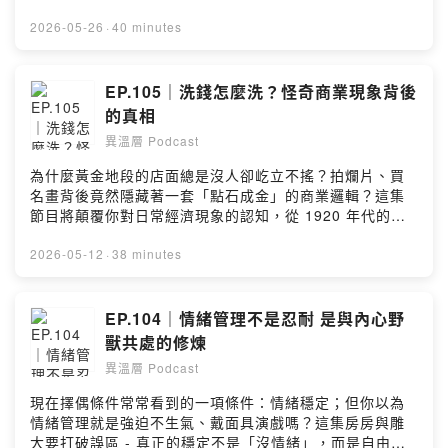
運動服飾（～6/14 快閃截止！） 去年首團一開直接被問
人大開眼界的「大腦科學」：原來我們在聽別人說話時，
爆！！！超美設計不只運動能穿，平日搭出街也輕鬆舒服
大腦竟然有四分之三的時間都在偷放空？ 本集將為大家解
2026-05-26
·
40 minutes
有質感。 👉🏻瑜伽、皮拉提斯、健身、有氧運動、日常生活
密哈佛商業評論超強的「蹦床效應（Trampoline
的穿搭一站購足 🛍️本團限定優惠：官網價直接下殺 9 折！
Effect）」與實用的「TED 傾聽句型」，教你如何不露痕
🙈🙈 ✅滿 $3000：本島免運 ＋ 送品牌防染色洗衣吸色片
跡地成為人人想掏心掏肺的高階聽眾！ 聽完這集，不只讓
EP.105｜洗錢怎麼洗？怪奇商業現象背後
1 盒。 ✅滿 $5000：本島免運 ＋ 送吸色片 ＋ 招財顯化量
你社交情商大升級，最後還有三個超驚人的冷知識——據
的真相
尺（顏色自選）。 🔗 專屬團購連結 👉
說有些話，對著「特定一隻耳朵」說成功率會翻倍？！ 快
https://gbf.tw/tmuh0 💡 提醒聽眾：衣服團購時間比較
異溫層 Podcast
聽起來！！！！ ———————————— 蛋捲到處都
短，只到 6/14 唷！趕快點擊連結搶購！ ---------- 🛒 向日
有，但這款絕對是房房與雕大近期吃過最驚艷的療癒神級
為什麼黃金地段的店面總是沒人卻屹立不搖？拍爛片、買
芽｜歐美優質原味蛋白飲（～6/18 截止） 喝來喝去還是乾
點心🙀 如果你以前吃蛋捲怕掉屑、怕甜膩，這款直接打破
名畫背後竟然隱藏著一套「點石成金」的商業邏輯？這集
淨原味最耐喝！天然富含BCAA，運動後促進恢復、減緩疲
你的想像： ✨ 優雅一口吃：精緻「一口大小」設計，乾淨
節目將顛覆你對日常經濟現象的認知，從 1920 年代的洗
勞。 ✨白金升級版：高纖＋益生菌一次補齊，長輩、奶素
俐落不掉屑，辦公、追劇吃超優雅。 🌱 天然低負擔：外層
衣店傳奇，一路聊到加密貨幣混幣器。 「當你看見不合理
族免吞膠囊首選。 💧乳清分離版：去除乳糖、對腸胃最溫
採用低 GI 椰糖製作，自帶天然焦糖香氣，真材實料無負
的經濟現象，背後往往都有一個沒說出口的誘因。」 準備
2026-05-12
·
38 minutes
和。另有高CP值深藍濃縮版。 🏃‍♀️行動隨手包：出門跑步、
擔。 五大靈魂口味，一次滿足： 【伯爵紅茶】 醇厚紅茶
好重新觀察這個世界了嗎？點開這集，和雕大與房房一起
出國旅行撕開即泡超方便。 🔗 專屬團購連結 6/18截止 👉
× 柑橘芳香，清新茶香優雅不膩。 【靜岡抹茶】 清新茶香
看穿金錢的變形計！ ---- 雪坊 x 異溫層 團購限時一週 手
https://gbf.tw/dikoa --Hosting provided by SoundOn
× 後韻回甘，抹茶控必收的極致風味。 【北港花生】 手工
刀跟上：https://gbf.tw/fe2zm 滿 $1300 冷藏冷凍合併免
EP.104｜情緒管理不是忍耐 是與內心野
研磨 × 濃郁香醇，花生顆粒口感豐富。 【厚香芝麻】 匠
運 雪坊優格只用鮮奶＋好菌，不是用奶粉，也沒有奇怪的
獸共處的修煉
心碾磨 × 綿密細滑，香氣溫潤，連長輩都愛。 【經典肉
添加物，是吃了會把自己養壞的口感 下面推薦大家夏日冰
鬆】 黑毛豬肉 × 酥香鬆脆，鹹甜交織，餡料滿滿。 🛒 手
異溫層 Podcast
箱備貨tips: • 優格桶裝（5號/6號）： 保存期限比較長，
刀開搶傳送門 ⏱️ 限時團購時間： 5/21 (四) - 6/4（四) 🔗
早餐或宵夜隨手挖一碗，拌點果醬或水果，超百搭。 • 希
現在擇偶條件常常看到的一項條件：情緒穩定；但你以為
專屬優惠連結： https://yuan-flavor.com/6hJmv --
臘優格：健身族最愛，蛋白質含量最高，口感也比較紮
情緒管理就是強迫不生氣、戴面具演戲嗎？這集房房與雕
Hosting provided by SoundOn
實！ • 優格飲： 趕著出門去上班或去運動時的救星。 • 優
大要打破誤區 - 真正的穩定不是「沒情緒」，而是自由的