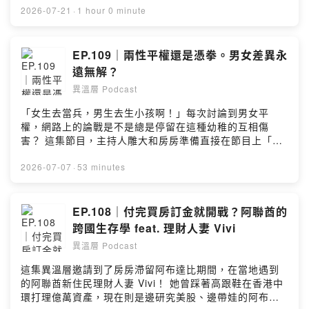
與鹹食可選，通通使用自家頂級好蛋製作，好吃又放心。
的商業現實到底長怎樣？還有小寶超跳 Tone 的神奇經
2026-07-21
·
1 hour 0 minute
超高 CP 值實用禮盒，好看好吃又不貴，絕不是那種花錢
歷，到底是怎麼跟阿良湊在一起創業的？ 從跑班怎麼賺
又容易讓人忘記的過客禮盒！ 🥮 這次三大中秋禮盒怎麼
錢、業界共用教練的敏感話題、賽事撞牆期的內心戲，一
選？ 🌅【暮映金星｜茶葉蛋禮盒】📍 優惠價 $439（原價
路聊到他們想辦 Beer Run 的瘋狂點子。就算你跟雕大一
EP.109｜兩性平權還是憑拳。男女差異永
$550） 👉🏻 適合：不愛吃甜食、追求養生高蛋白、上班/追
樣完全不跑步，這集的創業與內心話你聽起來也絕對很有
遠無解？
劇必備鹹點。 經典原味＋椒麻口味共 22 顆！常溫保存一
感！ 有興趣的朋友歡迎追蹤 天生動良 @runwithpbrc --
年不佔冰箱空間，撕開就能吃，鹹香超入味～ 🌙【卷卷酥
異溫層 Podcast
Hosting provided by SoundOn
月｜雙響蛋捲禮盒】📍 優惠價 $439（原價 $550） 👉🏻 適
「女生去當兵，男生去生小孩啊！」每次討論到男女平
合：小資送禮、辦公室團購、偏好經典酥脆口感的人。 內
權，網路上的論戰是不是總是停留在這種幼稚的互相傷
含原味＋紅玉紅茶共 72 支！常溫可放一年，慢慢吃不用急
害？ 這集節目，主持人雕大和房房準備直接在節目上「走
～ ✨【光漾之域｜大武山 x 法朋聯名禮盒】📍 優惠價
心開戰」！🔥 我們不談極端主義，而是從最貼近日常的
$720（原價 $780） 👉🏻 適合：重視精緻質感、想送重要
「職場現況」和「社會期待」切入。從各付各的「AA制」
2026-07-07
·
53 minutes
長輩與貴賓客戶的人。 與知名甜點法朋聯名！走精品級的
背後隱藏的拉扯，到各國「女性徵兵制」背後真正的平權
清香檸檬與海鹽巧克力特調風味，外酥內滑且層次極佳，
邏輯；我們甚至聊到了流行文化，連今年 Coachella 音樂
送禮有面子！ 🎁 異溫層限定好康： 買越多折越多：單件
節上，Justin Bieber 與 Sabrina Carpenter 的表演待遇
EP.108｜付完買房訂金就開戰？阿聯酋的
92 折／3 件 9 折／5 件 87 折。 滿額好禮：滿 $2,000 再
差異，都能看出社會對男女容錯率的雙重標準？！ 這不只
送雞蛋小鬆餅一包。 免運優惠：常溫滿 $1,000 即享免
跨國生存學 feat. 理財人妻 Vivi
是為女性發聲，更是一場關於男性如何從沉重社會期待中
運。 送禮便利：禮盒皆附精美提繩，直接拎著送超有面
異溫層 Podcast
解脫的思辨。趕快點開這一集，跟著我們一起打破性別刻
子！ 快點手刀買起來✨上次春節禮盒有兩款都是提早賣光
板印象的同溫層！ －－－－ 自從房房開始對肌肉修復與睡
沒貨🙈 --Hosting provided by SoundOn
這集異溫層邀請到了房房滯留阿布達比期間，在當地遇到
眠質量有更多要求後，物理放鬆神隊友一直都是這罐 - My
的阿聯酋新住民理財人妻 Vivi！ 她曾踩著高跟鞋在香港中
Mag Essentials 鎂乳霜😍。它使用吸收率極佳的「澳洲氯
環打理億萬資產，現在則是邊研究美股、邊帶娃的阿布達
化鎂」，聰明利用「經皮吸收」技術，能直接針對局部發