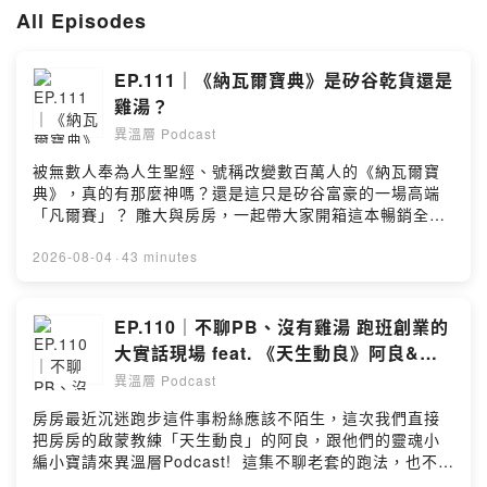
🎈 無壓玩樂 (Play) 享受生活樂趣
All Episodes
透過書本智慧、專家洞見、真實體驗，在異溫層，我們用嚴肅的熱情，一
起突破舒適圈，邁向更flourishing的人生！
EP.111｜《納瓦爾寶典》是矽谷乾貨還是
異溫層的IG：
https://www.instagram.com/echo_break/
雞湯？
房房的IG：
https://www.instagram.com/miss.fang66/
IEO 雕大的IG：
異溫層 Podcast
https://www.instagram.com/ieobserve/
商業合作請洽：
ieo@ieobserve.com
被無數人奉為人生聖經、號稱改變數百萬人的《納瓦爾寶
典》，真的有那麼神嗎？還是這只是矽谷富豪的一場高端
--
「凡爾賽」？ 雕大與房房，一起帶大家開箱這本暢銷全球
Hosting provided by SoundOn
45 國的爆款經典！ 從富豪的致富槓桿、理想時薪，一路聊
到快樂、冥想與退休觀念。究竟他是提醍醐灌頂的現代哲
2026-08-04
·
43 minutes
學家，還是站著說話不腰疼的雞湯導師？ 無論你是想透過
知識翻身的打工人，還是被各種「心靈雞湯」搞得很焦慮
的社畜，這集保證讓你獲得滿滿的思考與接地氣的舒緩！
EP.110｜不聊PB、沒有雞湯 跑班創業的
———————————————— 異溫層 × 大武山牧場
大實話現場 feat. 《天生動良》阿良&小
🐤🥚中秋團購優惠來啦📢 📍團購期間：8/4 – 8/17⏰ 🔗
寶
異溫層 Podcast
專屬購買連結： https://dan-loo.tw/vUa3Y 中秋送禮最怕
送月餅吃到膩！這次大武山牧場推出的中秋禮盒，嚴選 14
房房最近沉迷跑步這件事粉絲應該不陌生，這次我們直接
道洗選 AA 級鮮蛋製作，蛋香超足，無論是送禮還是自己
把房房的啟蒙教練「天生動良」的阿良，跟他們的靈魂小
囤貨都不撞款、不踩雷👌🏻 為什麼推薦大武山牧場： 人道飼
編小寶請來異溫層Podcast! 這集不聊老套的跑法，也不講
養 AA 級雞蛋，蛋界最高標準，新鮮又安心。 多款蛋點心
激勵人心的雞湯。我們好奇的是：經營跑班這件事，背後