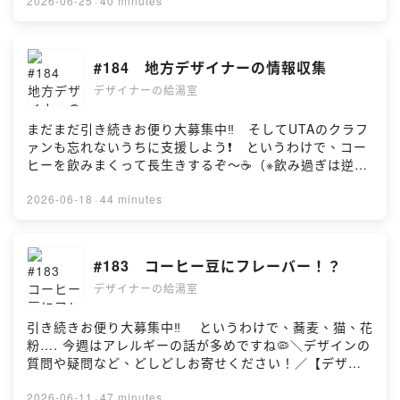
🫰・・・・前編
らこういうデザインにしました！」って言ってみたい！
2026-06-25
·
40 minutes
せ】⁠⁠pachi2.uta@gmail.com⁠⁠————————————
——
https://open.spotify.com/episode/5Jnkwl3F54gy5doR
＼デザインの質問や疑問など、どしどしお寄せくださ
———————————————thanks!タイトルコー
【X】⁠⁠https://x.com/des_q_⁠⁠【YouTube】⁠⁠https://www.y
5TS426?si=swMlY6bVQdmt137lFi5G6w 後編
い！／【デザ給お便りBOX！】
ル：中西ももか・水瀬うみか#デザイナー #デザイン #ポ
outube.com/@desi_q/featured⁠⁠———————————
https://open.spotify.com/episode/0HHBFjHNtbbTTBt4
https://forms.gle/7yFzEu1DVkVcWuCU70:13 近所に
#184 地方デザイナーの情報収集
ッドキャスト #雑談
————————————————【ぱちぱち】デザイ
TpAV7c?si=yC0KExNTR6uG7vkkbYJ80Q
美術館出現！？8:35 iOSのアイコンがまた立体的に！？
ナー。登録者２万超えのデザイン系YouTuber。（著書）
—————————————————————————
デザイナーの給湯室
（たぬぬさん）13:50 かっこいいデザイン25:27 説明
『一生懸命デザインしたのにプロっぽくなりません。』
——
書はPDFで（サムさん）30:11 カエルの毒（錦絵さん）
『そもそものデザインのりくつ』発売中
【X】⁠⁠https://x.com/des_q_⁠⁠【YouTube】⁠⁠https://www.y
39:27 EDトーク【※】山口体験美術館・・・・もともと
まだまだ引き続きお便り大募集中‼️ そしてUTAのクラフ
（HP）⁠⁠https://creativestudio428.com/⁠⁠（YouTube）⁠⁠ht
outube.com/@desi_q/featured⁠⁠———————————
は倉庫会社の空きビル？をリノベーションした美術館。
ァンも忘れないうちに支援しよう❗️ というわけで、コー
tps://www.youtube.com/channel/UCc-
————————————————【ぱちぱち】デザイ
https://otaart.com/【※】NHK人形劇三国志・・・・
ヒーを飲みまくって長生きするぞ〜☕️（※飲み過ぎは逆効
QzxU1sCPDv7thToQ0ZYQ⁠⁠（X）⁠⁠https://x.com/CS_42
ナー。登録者２万超えのデザイン系YouTuber。（著書）
1982〜1983（全68話）に放送されていた三国志の人形
果）＼デザインの質問や疑問など、どしどしお寄せくだ
8（コーヒー豆）リバシティ・ファーマーズ
『一生懸命デザインしたのにプロっぽくなりません。』
劇。原作は「三国志演義」。【※】世界の同人ボドゲイベ
さい！／【デザ給お便りBOX！】
2026-06-18
·
44 minutes
https://farmers.libecity.com/products/4286 アマゾン
『そもそものデザインのりくつ』発売中
ント・・・・ドイツは「SPIEL Essen」、アメリカは
https://forms.gle/7yFzEu1DVkVcWuCU70:13 おじさ
https://amzn.to/4k9xSH8【UTA】デザイナー兼イラスト
（HP）⁠⁠https://creativestudio428.com/⁠⁠（YouTube）⁠⁠ht
「Gen Con」のイベント内でインディーズ（小規模なプ
んのYouTubeチャンネル5:40 AIの信ぴょう性（さくら
レーター。最近はボードゲームクリエイターを目指して
tps://www.youtube.com/channel/UCc-
ロ集団）・アマチュアのエリアが存在していますが、そ
さん）14:18 プランクトンのカードゲーム（ゲムゲムさ
#183 コーヒー豆にフレーバー！？
奮闘中。
QzxU1sCPDv7thToQ0ZYQ⁠⁠（X）⁠⁠https://x.com/CS_42
れぞれ性質が異なるようです。日本の「ゲームマーケッ
ん）19:58 コーヒーは健康に良い？（拓郎45さん）
（insta）⁠⁠https://www.instagram.com/hoshino_design
8（コーヒー豆）リバシティ・ファーマーズ
ト」のようにアマチュアの直接販売がメインではなく、
デザイナーの給湯室
30:08 地方在住で情報収集（檸檬さん）43:29 EDトー
_icon/⁠⁠（X）⁠⁠https://x.com/uta_dib【お問い合わ
https://farmers.libecity.com/products/4286 アマゾン
海外ではインディーズの見本市や品評会がメインだと
ク【※】ぱちぱちがハマっているおじさんYouTubeチャン
せ】⁠⁠pachi2.uta@gmail.com⁠⁠————————————
https://amzn.to/4k9xSH8【UTA】デザイナー兼イラスト
か…. （Gemini談）【※】UTAが苦戦中のクラファン
ネル・・・・「まっこと！チャンネル」
引き続きお便り大募集中‼️ というわけで、蕎麦、猫、花
———————————————thanks!タイトルコー
レーター。最近はボードゲームクリエイターを目指して
6/30まで・・・・ラストスパートです😭
https://www.youtube.com/@makoto-tanabe
粉…. 今週はアレルギーの話が多めですね🦠＼デザインの
ル：中西ももか・水瀬うみか#デザイナー #デザイン #ポ
奮闘中。
https://bodofun.hoobby.net/projects/yeti-
「watercolor by Shibuasaki」
質問や疑問など、どしどしお寄せください！／【デザ給
ッドキャスト #雑談
（insta）⁠⁠https://www.instagram.com/hoshino_design
cerpelos【※】Design Morning Radioさんとのコラボ回
https://www.youtube.com/@WatercolorbyShibasaki
お便りBOX！】
_icon/⁠⁠（X）⁠⁠https://x.com/uta_dib【お問い合わ
も聴いてね🫰・・・・前編
「大工の正やん」
https://forms.gle/7yFzEu1DVkVcWuCU70:13 クラフ
2026-06-11
·
47 minutes