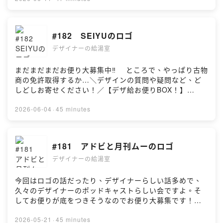
せ】⁠⁠pachi2.uta@gmail.com⁠⁠————————————
https://open.spotify.com/episode/5Jnkwl3F54gy5doR
https://www.youtube.com/@CarpenterShoyan
ァン苦戦中5:04 石川県のコーヒー屋さん（新海さん）
———————————————thanks!タイトルコー
5TS426?si=swMlY6bVQdmt137lFi5G6w 後編
「Grand Chef MATSUO」
12:23 ゲームは何がお好み？（ゲゲゲの下駄郎さん）
ル：中西ももか・水瀬うみか#デザイナー #デザイン #ポ
https://open.spotify.com/episode/0HHBFjHNtbbTTBt4
https://www.youtube.com/@grandchefmatsuo 「園芸
20:28 松本かえるまつり（カエル好きさん）26:07 フ
#182 SEIYUのロゴ
ッドキャスト #雑談
TpAV7c?si=yC0KExNTR6uG7vkkbYJ80Q
農家イシヅキちゃんねる」https://www.youtube.com/@
レーバーコーヒー豆（tanunuさん）37:11 花粉症対策
—————————————————————————
園芸農家イシヅキちゃんねる【※】プランクトンカードの
デザイナーの給湯室
はどうしてる？（めめん子さん）46:22 EDトーク【※】
——
クラファンページ・・・・https://for-
キジトラコーヒー焙煎研究所と蕎麦山猫・・・・
【X】⁠⁠https://x.com/des_q_⁠⁠【YouTube】⁠⁠https://www.y
good.net/project/1002957【※】国立がん研究センター
https://www.instagram.com/kijitoracoffeeroasters/
まだまだまだお便り大募集中‼️ ところで、やっぱり古物
outube.com/@desi_q/featured⁠⁠———————————
の論文をまとめた記事・・・・
【※】UTAが言っているゲーム「HADES」・・・・ギリ
商の免許取得するか…＼デザインの質問や疑問など、ど
————————————————【ぱちぱち】デザイ
https://epi.ncc.go.jp/jphc/outcome/3527.html がんに
シャ神話をモチーフにしたローグライクゲーム。アクシ
しどしお寄せください！／【デザ給お便りBOX！】
ナー。登録者２万超えのデザイン系YouTuber。（著書）
対する直接的な効果はほぼないようです。残念…【※】謎
ョンが小気味良くてめちゃ楽しい。日本のタイトルで言
https://forms.gle/7yFzEu1DVkVcWuCU70:13 海老、
『一生懸命デザインしたのにプロっぽくなりません。』
屋珈琲店の店主の方が書いたミステリー小説・・・・
うと「風来のシレン」などがローグライクゲームと言わ
蝦、蛯5:20 SEIYUのロゴ（寒がりさん）12:25 ただ
2026-06-04
·
45 minutes
『そもそものデザインのりくつ』発売中
https://amzn.to/4xBRECW【※】ISICO・・・・公益財
れる。【※】UTAが苦戦中のクラファン6/30まで・・・・
の疲れ目なのか？（これは老眼だったさん）19:48 ほぼ
（HP）⁠⁠https://creativestudio428.com/⁠⁠（YouTube）⁠⁠ht
団法人石川県産業創出支援機構。https://www.isico.or.jp/
支援いただけたら幸いです😭
雪の苦労話（およよさん）31:06 選挙って知ってる？
tps://www.youtube.com/channel/UCc-
【※】UTAが苦戦中のクラファン6/30まで・・・・支援い
https://bodofun.hoobby.net/projects/yeti-
（お昼の子さん）35:02 複業多すぎっす！（ミュージさ
#181 アドビと月刊ムーのロゴ
QzxU1sCPDv7thToQ0ZYQ⁠⁠（X）⁠⁠https://x.com/CS_42
ただけたら幸いです😭
cerpelos【※】Design Morning Radioさんとのコラボ回
ん）44:06 EDトーク【※】Design Morning
8（コーヒー豆）リバシティ・ファーマーズ
https://bodofun.hoobby.net/projects/yeti-
も聴いてね🫰・・・・前編
デザイナーの給湯室
Radio・・・・コラボ回前編
https://farmers.libecity.com/products/4286 アマゾン
cerpelos【※】Design Morning Radioさんとのコラボ回
https://open.spotify.com/episode/5Jnkwl3F54gy5doR
https://open.spotify.com/episode/5Jnkwl3F54gy5doR
https://amzn.to/4k9xSH8【UTA】デザイナー兼イラスト
も聴いてね🫰・・・・前編
5TS426?si=swMlY6bVQdmt137lFi5G6w 後編
5TS426?si=swMlY6bVQdmt137lFi5G6w 後編
今回はロゴの話だったり、デザイナーらしい話多めで、
レーター。最近はボードゲームクリエイターを目指して
https://open.spotify.com/episode/5Jnkwl3F54gy5doR
https://open.spotify.com/episode/0HHBFjHNtbbTTBt4
https://open.spotify.com/episode/0HHBFjHNtbbTTBt4
久々のデザイナーのポッドキャストらしい会ですよ。そ
奮闘中。
5TS426?si=swMlY6bVQdmt137lFi5G6w 後編
TpAV7c?si=yC0KExNTR6uG7vkkbYJ80Q
TpAV7c?si=yC0KExNTR6uG7vkkbYJ80Q【※】2/6近辺
してお便りが底をつきそうなのでお便り大募集です！
（insta）⁠⁠https://www.instagram.com/hoshino_design
https://open.spotify.com/episode/0HHBFjHNtbbTTBt4
—————————————————————————
は全国的に雪が降っていたようです。東京では2/8に雪が
下のリンクからどしどし送ってね🫰＼デザインの質問や
_icon/⁠⁠（X）⁠⁠https://x.com/uta_dib【お問い合わ
TpAV7c?si=yC0KExNTR6uG7vkkbYJ80Q
——
降りました⛄️【※】UTAが苦戦中のクラファン・・・・普
疑問など、どしどしお寄せください！／【デザ給お便り
2026-05-21
·
45 minutes