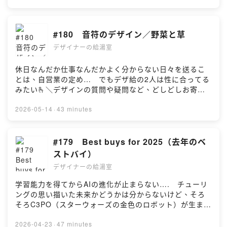
せ】⁠⁠pachi2.uta@gmail.com⁠⁠————————————
—————————————————————————
【X】⁠⁠https://x.com/des_q_⁠⁠【YouTube】⁠⁠https://www.y
段ボドゲをプレイしない方でも簡単にプレイできるゲー
BOX！】
———————————————thanks!タイトルコー
——
outube.com/@desi_q/featured⁠⁠———————————
ム２個セット！ なんとか達成したいのでご支援いただ
https://forms.gle/7yFzEu1DVkVcWuCU70:13 関東と
ル：中西ももか・水瀬うみか#デザイナー #デザイン #ポ
【X】⁠⁠https://x.com/des_q_⁠⁠【YouTube】⁠⁠https://www.y
————————————————【ぱちぱち】デザイ
けたら幸いです😭
関西の語源5:57 すし・寿司・鮨（ミミミシシシシッピ
#180 音符のデザイン／野菜と草
ッドキャスト #雑談
outube.com/@desi_q/featured⁠⁠———————————
ナー。登録者２万超えのデザイン系YouTuber。（著書）
https://bodofun.hoobby.net/projects/yeti-cerpelos
さん）14:40 アドビと月刊ムー（蟹めしさん）21:55
————————————————【ぱちぱち】デザイ
『一生懸命デザインしたのにプロっぽくなりません。』
—————————————————————————
デザイナーの給湯室
替え玉ブラヴォーのロゴ（仙台さん）27:18 デザインあ
ナー。登録者２万超えのデザイン系YouTuber。（著書）
『そもそものデザインのりくつ』発売中
——
るある（山ちゃん）43:14 EDトーク【※】アドビvs月刊
『一生懸命デザインしたのにプロっぽくなりません。』
（HP）⁠⁠https://creativestudio428.com/⁠⁠（YouTube）⁠⁠ht
【X】⁠⁠https://x.com/des_q_⁠⁠【YouTube】⁠⁠https://www.y
ムー・・・・
休日なんだか仕事なんだかよく分からない日々を送るこ
『そもそものデザインのりくつ』発売中
tps://www.youtube.com/channel/UCc-
outube.com/@desi_q/featured⁠⁠———————————
https://www.famitsu.com/news/201604/02102952.htm
とは、自営業の定め… でもデザ給の2人は性に合ってる
（HP）⁠⁠https://creativestudio428.com/⁠⁠（YouTube）⁠⁠ht
QzxU1sCPDv7thToQ0ZYQ⁠⁠（X）⁠⁠https://x.com/CS_42
————————————————【ぱちぱち】デザイ
l【※】替え玉ブラヴォー・・・・
みたい🫰＼デザインの質問や疑問など、どしどしお寄せ
tps://www.youtube.com/channel/UCc-
8（コーヒー豆）リバシティ・ファーマーズ
ナー。登録者２万超えのデザイン系YouTuber。（著書）
https://www.web.nhk/tv/an/kaedamabravo/pl/series-
ください！／【デザ給お便りBOX！】
QzxU1sCPDv7thToQ0ZYQ⁠⁠（X）⁠⁠https://x.com/CS_42
https://farmers.libecity.com/products/4286 アマゾン
『一生懸命デザインしたのにプロっぽくなりません。』
tep-9L8584X6PL【※】TAMBO・・・・https://tambo-
https://forms.gle/7yFzEu1DVkVcWuCU70:13 縫いま
2026-05-14
·
43 minutes
8（コーヒー豆）リバシティ・ファーマーズ
https://amzn.to/4k9xSH8【UTA】デザイナー兼イラスト
『そもそものデザインのりくつ』発売中
inc.com/ note https://note.com/tambo_inc【※】ムラ
した6:52 冬休み長いですか？（お昼の子さん）11:57
https://farmers.libecity.com/products/4286 アマゾン
レーター。最近はボードゲームクリエイターを目指して
（HP）⁠⁠https://creativestudio428.com/⁠⁠（YouTube）⁠⁠ht
ケンさん・・・・
冬のカエルはどこ？（セントレアさん）17:28 野菜と草
https://amzn.to/4k9xSH8【UTA】デザイナー兼イラスト
奮闘中。
tps://www.youtube.com/channel/UCc-
https://x.com/muraken43111407【※】【歴史家】田辺
の違い（お昼の子さん）2624 雨蛙が世界を救う（カエ
#179 Best buys for 2025（去年のベ
レーター。最近はボードゲームクリエイターを目指して
（insta）⁠⁠https://www.instagram.com/hoshino_design
QzxU1sCPDv7thToQ0ZYQ⁠⁠（X）⁠⁠https://x.com/CS_42
眞人のまっこと!チャンネル・・・・
ル好きさん）3127 音符の起源（ミュージさん）
ストバイ）
奮闘中。
_icon/⁠⁠（X）⁠⁠https://x.com/uta_dib【お問い合わ
8（コーヒー豆）リバシティ・ファーマーズ
https://www.youtube.com/@makoto-tanabe【※】ゆる
42:00 EDトーク【※】七草粥・・・・セリ、ナズナ、ゴ
（insta）⁠⁠https://www.instagram.com/hoshino_design
せ】⁠⁠pachi2.uta@gmail.com⁠⁠————————————
デザイナーの給湯室
https://farmers.libecity.com/products/4286 アマゾン
学徒カフェ・・・・
（オ）ギョウ、ハコベラ、ホトケノザ、スズナ、スズシ
_icon/⁠⁠（X）⁠⁠https://x.com/uta_dib【お問い合わ
———————————————thanks!タイトルコー
https://amzn.to/4k9xSH8【UTA】デザイナー兼イラスト
https://www.youtube.com/@yurugakuto （20代では
ロ【※】レタスの切り口から出る白い液は、ポリフェノー
学習能力を得てからAIの進化が止まらない…. チューリ
せ】⁠⁠pachi2.uta@gmail.com⁠⁠————————————
ル：中西ももか・水瀬うみか#デザイナー #デザイン #ポ
レーター。最近はボードゲームクリエイターを目指して
なく30代前半の方々でした）
ルの一種である「ラクチュコピクリン」という成分で、
ングの思い描いた未来かどうかは分からないけど、そろ
———————————————thanks!タイトルコー
ッドキャスト #雑談
奮闘中。
—————————————————————————
新鮮な証拠です。【※】産経さんのニュース記事・・・・
そろC3PO（スターウォーズの金色のロボット）が生まれ
ル：中西ももか・水瀬うみか#デザイナー #デザイン #ポ
（insta）⁠⁠https://www.instagram.com/hoshino_design
——
https://www.sankei.com/article/20260110-
そうな予感🤖 それはそれで楽しみ。＼デザインの質問
ッドキャスト #雑談
_icon/⁠⁠（X）⁠⁠https://x.com/uta_dib【お問い合わ
【X】⁠⁠https://x.com/des_q_⁠⁠【YouTube】⁠⁠https://www.y
KZLCH2J7EVPLNN7TSP6SCBFZ74/【※】UTAのクラフ
や疑問など、どしどしお寄せください！／【デザ給お便
2026-04-23
·
47 minutes