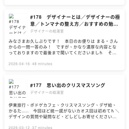
せ】⁠⁠pachi2.uta@gmail.com⁠⁠————————————
outube.com/@desi_q/featured⁠⁠———————————
ァン・・・・https://bodofun.hoobby.net/projects/yeti-
りBOX！】
———————————————thanks!タイトルコー
————————————————【ぱちぱち】デザイ
cerpelos あたたかいご支援よろしくお願いします！
https://forms.gle/7yFzEu1DVkVcWuCU70:13 通って
ル：中西ももか・水瀬うみか#デザイナー #デザイン #ポ
ナー。登録者２万超えのデザイン系YouTuber。（著書）
—————————————————————————
こなかったコンテンツ12:01 Best buys for 2025（ミジ
#178 デザイナーとは／デザイナーの極
ッドキャスト #雑談
『一生懸命デザインしたのにプロっぽくなりません。』
——
ンさん）23:13 Xの投稿どうしたの？（まる。さん）
意／トンマナの整え方／おすすめの勉強
『そもそものデザインのりくつ』発売中
【X】⁠⁠https://x.com/des_q_⁠⁠【YouTube】⁠⁠https://www.y
24:47 生成AIの深掘り（ミサミサさん）46:29 EDトー
法etc
（HP）⁠⁠https://creativestudio428.com/⁠⁠（YouTube）⁠⁠ht
outube.com/@desi_q/featured⁠⁠———————————
デザイナーの給湯室
ク【※】百式・・・・機動戦士Ζガンダムに登場する金色
tps://www.youtube.com/channel/UCc-
————————————————【ぱちぱち】デザイ
のモビルスーツ。かっこいい。【※】ノンフライヤーのコ
みなさまお久しぶりです！ 本日のお便りは まる。さん
QzxU1sCPDv7thToQ0ZYQ⁠⁠（X）⁠⁠https://x.com/CS_42
ナー。登録者２万超えのデザイン系YouTuber。（著書）
ソリ・・・・https://vesync.jp/pages/cosori。リーズナ
からの一問一答のみ！ ですが、かなり濃厚な内容とな
8（コーヒー豆）リバシティ・ファーマーズ
『一生懸命デザインしたのにプロっぽくなりません。』
ブル👍【※】ザオリク・・・・ドラゴンクエストシリーズ
っておりますので最後まで聞いてくださいまし🫰 そし
https://farmers.libecity.com/products/4286 アマゾン
『そもそものデザインのりくつ』発売中
の上級蘇生呪文。死者1人を全快または高確率で蘇生させ
てお互いの家庭の事情により、また来月までお休みですw
https://amzn.to/4k9xSH8【UTA】デザイナー兼イラスト
（HP）⁠⁠https://creativestudio428.com/⁠⁠（YouTube）⁠⁠ht
る。他にもメガザル（パーティー全員にザオリク）、ザ
それでは良いGWを〜🖐️＼デザインの質問や疑問など、ど
2026-04-16
·
48 minutes
レーター。最近はボードゲームクリエイターを目指して
tps://www.youtube.com/channel/UCc-
オラル（低確率蘇生）がある。【※】USB-C利権・・・・
しどしお寄せください！／【デザ給お便りBOX！】
奮闘中。
QzxU1sCPDv7thToQ0ZYQ⁠⁠（X）⁠⁠https://x.com/CS_42
AppleはUSB-Cタイプの開発自体にも深く関与し、なお
https://forms.gle/7yFzEu1DVkVcWuCU70:13 山菜の
（insta）⁠⁠https://www.instagram.com/hoshino_design
8（コーヒー豆）リバシティ・ファーマーズ
かつThunderboltという上位規格の技術を確立することで
シーズンですね6:11 2人に一問一答（まる。さん）
_icon/⁠⁠（X）⁠⁠https://x.com/uta_dib【お問い合わ
https://farmers.libecity.com/products/4286 アマゾン
#177 思い出のクリスマスソング
Lightning利権を手放すことに成功した。また、USB-C版
6:52 デザイナーとは10:15 在宅ワークで大変なこと
せ】⁠⁠pachi2.uta@gmail.com⁠⁠————————————
https://amzn.to/4k9xSH8【UTA】デザイナー兼イラスト
MFi認証があるのではないかとの噂はあるのが、EUの規
デザイナーの給湯室
14:49 デザインをする上で大事にしていること19:20
———————————————thanks!タイトルコー
レーター。最近はボードゲームクリエイターを目指して
制によりその制限は無いとされている。【誤】「生成
デザイナーを続ける極意とは21:08 １ヶ月間好きに過ご
ル：中西ももか・水瀬うみか#デザイナー #デザイン #ポ
奮闘中。
AI」という言葉は1950年代に生まれてません。「AI」の
すなら24:22 喉から手が出るほど欲しいもの
伊東旅行、ボドゲカフェ、クリスマスソング、デザ給、
ッドキャスト #雑談
（insta）⁠⁠https://www.instagram.com/hoshino_design
言い間違い。ちなみにArtificial Intelligenceの略。【※】
202628:20 昨年の願いは叶いましたか？32:31 切手を
かるた….. 今回ほど統一感がないカオス回は初めて🫰＼
_icon/⁠⁠（X）⁠⁠https://x.com/uta_dib【お問い合わ
Claude・・・・Anthropic社が開発した、安全性・倫理
作るならどんなシリーズ？34:28 売れるデザインとは
デザインの質問や疑問など、どしどしお寄せください！
せ】⁠⁠pachi2.uta@gmail.com⁠⁠————————————
性を重視する高性能な対話型AI（大規模言語モデル）。
36:10 トンマナで意識していること37:29 素敵なWEB
／【デザ給お便りBOX！】
———————————————thanks!タイトルコー
—————————————————————————
サイトデザイン教えて39:02 初心者におすすめの勉強法
https://forms.gle/7yFzEu1DVkVcWuCU70:13 浅煎り
2026-03-12
·
37 minutes