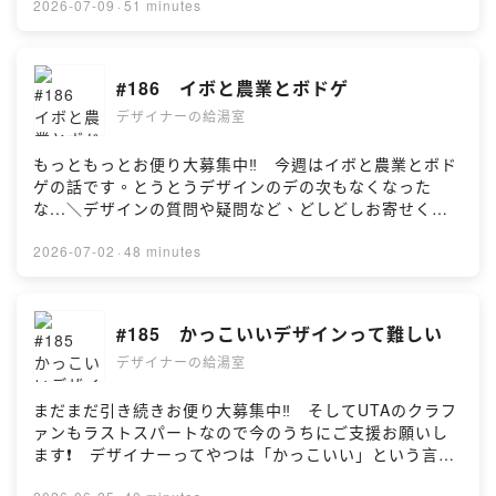
も聴いてね🫰・・・・前編
https://forms.gle/7yFzEu1DVkVcWuCU70:13 給湯室
2026-07-09
·
51 minutes
https://open.spotify.com/episode/5Jnkwl3F54gy5doR
系ポッドキャスト8:32 カードゲーム以外は作らない
5TS426?si=swMlY6bVQdmt137lFi5G6w 後編
の？（ポチさん）16:41 ボドゲのアイディアの源泉（み
https://open.spotify.com/episode/0HHBFjHNtbbTTBt4
せらんさん）20:30 Kiriのロゴ（あちらからこちらへさ
#186 イボと農業とボドゲ
TpAV7c?si=yC0KExNTR6uG7vkkbYJ80Q
ん）26:19 好きなチーズ35:23 デザインのひきだし
—————————————————————————
デザイナーの給湯室
（じょん千次郎さん）44:51 紙媒体のこれから49:47
——
EDトーク【※】給湯室系ポッドキャスト・・・・デザイ
【X】⁠⁠https://x.com/des_q_⁠⁠【YouTube】⁠⁠https://www.y
ナーの給湯室／給湯室ラジオ／いきぬき給湯室／姉さま
もっともっとお便り大募集中‼️ 今週はイボと農業とボド
outube.com/@desi_q/featured⁠⁠———————————
の給湯室／d-iZeとあなたと給湯室と／GG給湯室／麗し
ゲの話です。とうとうデザインのデの次もなくなった
————————————————【ぱちぱち】デザイ
の給湯室チャンネル／Kurasu Talk コーヒーの給湯室／
な...＼デザインの質問や疑問など、どしどしお寄せくだ
ナー。登録者２万超えのデザイン系YouTuber。（著書）
co-baの給湯室／フリーランスの給湯室／いこすわ給湯室
さい！／【デザ給お便りBOX！】
『一生懸命デザインしたのにプロっぽくなりません。』
／午前3時のインターネット給湯室…. この他にあった
https://forms.gle/7yFzEu1DVkVcWuCU70:13 イボを
2026-07-02
·
48 minutes
『そもそものデザインのりくつ』発売中
ら教えてね🫰【※】水鈴社・・・・2020年創業の出版
取りました7:01 石川県の野菜（もりさん）17:09 ボド
（HP）⁠⁠https://creativestudio428.com/⁠⁠（YouTube）⁠⁠ht
社。カクカクシカジカで今後の「デザインのひきだし」
ゲ制作の極意（ないとさん）25:22 農業教室のこと教え
tps://www.youtube.com/channel/UCc-
はこちらから発行されます。
て！（滝川61さん）41:30 ボドゲの値付け（メントー
#185 かっこいいデザインって難しい
QzxU1sCPDv7thToQ0ZYQ⁠⁠（X）⁠⁠https://x.com/CS_42
https://www.suirinsha.co.jp/books/detail/21【※】
ルさん）47:09 EDトーク【※】マジック：ザ・ギャザリ
8（コーヒー豆）リバシティ・ファーマーズ
Design Morning Radioさんとのコラボ回も聴いてね
デザイナーの給湯室
ング・・・・1993年に発売され、今でも販売し続けてい
https://farmers.libecity.com/products/4286 アマゾン
🫰・・・・前編
る世界初のトレーディングカードゲーム（TCG）。ちな
https://amzn.to/4k9xSH8【UTA】デザイナー兼イラスト
https://open.spotify.com/episode/5Jnkwl3F54gy5doR
みに特許の期限は20年。【※】UTAへの発注はお気軽にお
まだまだ引き続きお便り大募集中‼️ そしてUTAのクラフ
レーター。最近はボードゲームクリエイターを目指して
5TS426?si=swMlY6bVQdmt137lFi5G6w 後編
問い合わせください👉https://x.com/uta_dib【※】UTA
ァンもラストスパートなので今のうちにご支援お願いし
奮闘中。
https://open.spotify.com/episode/0HHBFjHNtbbTTBt4
のクラファンご支援ありがとうございました🙇【※】
ます❗️ デザイナーってやつは「かっこいい」という言葉
（insta）⁠⁠https://www.instagram.com/hoshino_design
TpAV7c?si=yC0KExNTR6uG7vkkbYJ80Q
Design Morning Radioさんとのコラボ回も聴いてね
を簡単に使えない生物なんです。素直に「かっこいいか
_icon/⁠⁠（X）⁠⁠https://x.com/uta_dib【お問い合わ
—————————————————————————