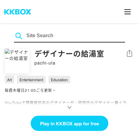
デザイナーの給湯室
Share
pachi-uta
Art
Entertainment
Education
毎週木曜日21:00ごろ更新。
YouTubeで情報発信中のデザイナーが、同世代のデザイナー兼イラス
トレーターと毎回異なるテーマに基づいて、脱線しまくりながらお話を
していきます。デザイナーという生き物の実態をエピソードトークなど
を中心にお届けすることで「デザイン」をもっと身近に感じてもらいつ
Play in KKBOX app for free
つ、休憩中のデザイナーのおしゃべりを聞いているような感覚でお楽し
みいただける番組です。