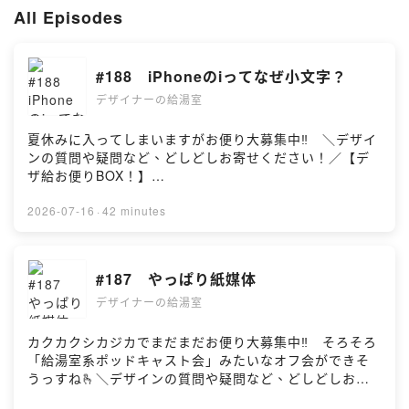
All Episodes
【ぱちぱち】
デザイナー。登録者2万人超えのデザイン系YouTuber。
（著書）『一生懸命デザインしたのにプロっぽくなりません。（翔泳
#188 iPhoneのiってなぜ小文字？
社）』1/27発売
（YouTube）
https://www.youtube.com/channel/UCc-
デザイナーの給湯室
QzxU1sCPDv7thToQ0ZYQ
（Twitter）
https://twitter.com/CS_428
夏休みに入ってしまいますがお便り大募集中‼️ ＼デザイ
ンの質問や疑問など、どしどしお寄せください！／【デ
【UTA】
ザ給お便りBOX！】
デザイナー兼イラストレーター。
https://forms.gle/7yFzEu1DVkVcWuCU70:13 フグを
（insta）
https://www.instagram.com/hoshino_design_icon/
飼ってます7:02 声のお仕事はどう？（冷め肌さん）
2026-07-16
·
42 minutes
（Twitter）
https://twitter.com/UTABLOG_TW
12:20 iPhoneのi（ミミミミシシシッピさん）21:43
はとバスのロゴ（みたらしさん）29:44 AIの使い方（モ
【お問い合わせ】
クさん）41:04 EDトーク【※】グスコーブドリの伝
#187 やっぱり紙媒体
pachi2.uta@gmail.com
記・・・・宮沢賢治の童話。主人公のブドリが、度重な
デザイナーの給湯室
る冷害から人々を救うために自らの命を捧げる姿を描い
【LISTEN】
た、代表作の一つ。【※】ぱちぱちが飼い始めた炭水フ
https://listen.style/p/imsnrl83?NdXaZZTP
グ・・・・アベニー・パファー。インド南西部原産の淡
カクカクシカジカでまだまだお便り大募集中‼️ そろそろ
水魚。【※】はとバス・・・・
「給湯室系ポッドキャスト会」みたいなオフ会ができそ
https://www.hatobus.co.jp/【※】次回のデザ給は9月3日
うっすね🫰＼デザインの質問や疑問など、どしどしお寄
（木）。【※】Design Morning Radioさんとのコラボ回
せください！／【デザ給お便りBOX！】