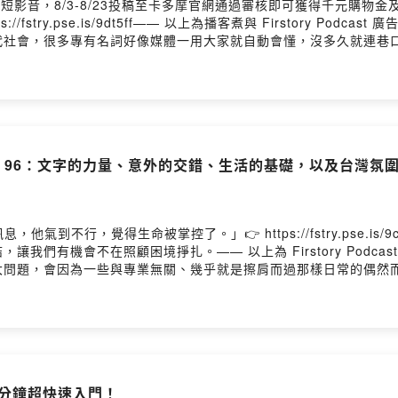
短影音，8/3-8/23投稿至卡多摩官網通過審核即可獲得千元購物金
fstry.pse.is/9dt5ff—— 以上為播客煮與 Firstory Po
代社會，很多專有名詞好像媒體一用大家就自動會懂，沒多久就連巷
治」？他能硬掰說「啊就土地邊緣的政治」都算答得有誠意了。「地
會不準確。更糟糕的是，有些人會利用我們的一知半解，來替他們自
-politics00:12 你以為你懂這個詞但其實你不大確定：《地緣政治輕
？《島鏈有事》03:15 到什麼什麼才保值？現在買什麼最有用？《地
的是一回事，事實是另一回事：請看《島鏈有事》 https://news.rea
「臺灣有事」？ https://news.readmoo.com/2025/0
】Vol. 96：文字的力量、意外的交錯、生活的基礎，以及台灣氛
.com/2026/04/09/w...小錯誤引發大危機，孩童沈溺網路世界恐導致社交
wered by Firstory Hosting
到不行，覺得生命被掌控了。」👉 https://fstry.pse.is
我們有機會不在照顧困境掙扎。—— 以上為 Firstory Podca
大問題，會因為一些與專業無關、幾乎就是擦肩而過那樣日常的偶然
怎麼現實的熱血情懷而必須面對極為嚴苛的現實打擊。而事實上，倘
戰到休學跨海去當漁夫，這回的熱門榜，我們一起體驗文字的力量、
o.pse.is/hot9600:13 現代台灣的魔幻大戰！《乩身》01:16 奇
用這個來幫助別人!?《麵包與鋼筆事件簿》04:33 熱血與現實的職
ttps://news.readmoo.com/2026/04/01/2...
26/03/27/c...「真是爛男人」：陌生老太太的一句話，終結了我的卑微初戀
】五分鐘超快速入門！
wered by Firstory Hosting