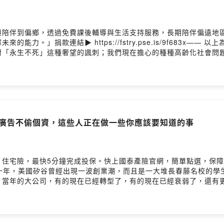
與陪伴到偏鄉，透過免費課後輔導與生活支持服務，長期陪伴偏遠地
連結▶️ https://fstry.pse.is/9f683x—— 以上為 FMTa
對「永生不死」這種奢望的諷刺；我們現在擔心的種種高齡化社會問
，人類社會可能會出什麼問題？或者我們不要空想，聽聽一個百歲人
教我們，該怎麼好好送走身旁的人，或者好好面對自己必然的離去。
會是我們的參考。讀墨推薦書： https://moo.ink/get-o
人，你會非常疲憊02:15 《鶴群向南飛》的時候，你可能還想不到和
我大概會活很久》就是要很瀟灑～04:14 《再生》每篇故事都談死
//news.readmoo.com/2022/06/10/2...徬徨不只少年
】不賣廣告不偷個資，這些人正在做一些你應該要知道的事
/05/06/ltc/寫給半世紀以來努力承擔家庭責任的「昭子們」──從照顧者角度讀
6/05/11/l...「每次面臨死亡，我還是會很困惑：為什麼人會突然就不見了？
wered by Firstory Hosting
最快5分鐘完成投保。快上國泰產險官網，簡單點選，保障立即到位！https
—20世紀的最後十年，美國矽谷曾經出現一波創業潮，而且是一大堆長春藤名
」當年的大公司，有的現在已經轉型了，有的現在已經衰弱了，還有
合某種網路科技和個人需求，每個人都講高尚的理念、想著大量的鈔票
技從業人員應該怎麼用自己的能力協助世界朝更好的方向推進。不是
ilicon00:12 諾貝爾化學獎得主變成AI推手！《無限機器》01:43 
和《聚焦Palantir》 03:51 以為中立很可能就幫了邪惡：《科