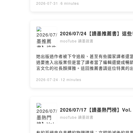
治諷刺03:11 《雲遊者》一次拿下諾貝爾獎和國
2026-07-31
·
6 minutes
到的報導：專訪2月店長《臺灣漫遊錄》作者楊双子 http
https://news.readmoo.com/2015/08/0
by Firstory Hosting
2026/07/24【讀墨推薦書】
mooTube 讀墨說書
她出版過作者被下令追殺、甚至有些國家譯者還
過要進入出版業但是當了譯者當了編輯還變成暢
言文化的社長顏擇雅。這回推薦書請這位特異的出版人現身
01:18 《堂吉軻德》要和腦袋不同的人溝通；《民
麼多本契訶夫，《未婚妻》為什麼最驚悚？05:46
2026-07-24
·
12 minutes
by Firstory Hosting
2026/07/17【讀墨熱門榜】V
mooTube 讀墨說書
有的孤絕來自具體的物理環境：文明毀滅後的世