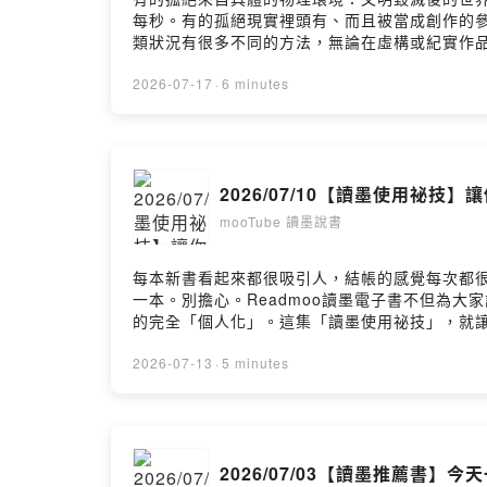
每秒。有的孤絕現實裡頭有、而且被當成創作的
類狀況有很多不同的方法，無論在虛構或紀實作品
墨熱門書榜： https://readmoo.pse.i
自面對，因為《沒人會回來救我們》03:29 現實
2026-07-17
·
6 minutes
錯護身符的夜晚》Powered by Firstory Hosting
2026/07/10【讀墨使用祕技
mooTube 讀墨說書
每本新書看起來都很吸引人，結帳的感覺每次都
一本。別擔心。Readmoo讀墨電子書不但為
的完全「個人化」。這集「讀墨使用祕技」，就讓萊
觀03:33 使用標籤，讓書櫃完全個人化Powered by Fi
2026-07-13
·
5 minutes
2026/07/03【讀墨推薦書