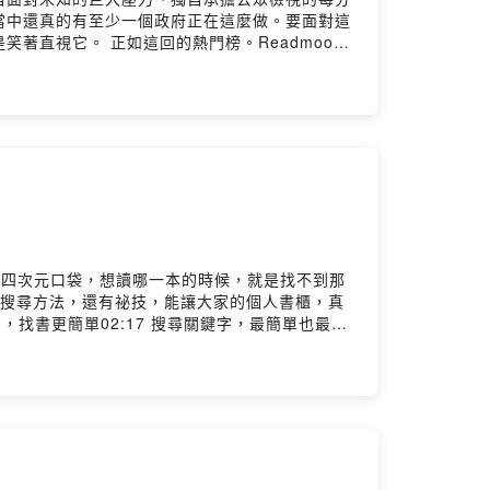
當中還真的有至少一個政府正在這麼做。要面對這
著直視它。 正如這回的熱門榜。Readmoo讀
孤絕場景裡的悚慄祕密：《噬骨珍珠》02:40 我們必須獨
斷與偏見》05:32 幽默是最強大的對抗武器：《帶
夢四次元口袋，想讀哪一本的時候，就是找不到那
的搜尋方法，還有祕技，能讓大家的個人書櫃，真
，找書更簡單02:17 搜尋關鍵字，最簡單也最直