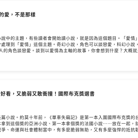
版資訊👉🏻
http://news.readmoo.com
他們的愛，不是那樣
社群媒體發現Readmoo：
Facebook粉絲團：
http://facebook.com/readmoo
nstagram：
https://www.instagram.com/readmoo/
小說中的主題，有些讀者會開始讀小說，就是因為這個題目。「愛情
會處理到「愛情」這個主題。奇幻小說，角色可以談戀愛，科幻小說
elegram：
https://t.me/readmoo
是人的角色談戀愛。談到以愛情為主軸的故事，你會想到什麼？大概
lurk：
https://www.plurk.com/readmoo
些愛情故事，都不大一樣。讀墨推薦書： https://moo.ink/bi
itter:
http://twitter.com/readmoo
戰爭的方法》02:53 在群星齊滅的末日之前：《時間迴旋》03:5
ickr:
http://flickr.com/photos/readmoo
間跳躍的妳來自昨日》我們提到的報導：為什麼好女孩的愛情，最後總是
l...該不該幫異性好友剝蝦？友情愛情界限在哪裡？ https://news.readmoo.com
Firstory Hosting
書】好讀好看，又脆弱又敢衝撞！國際布克獎選書
長篇小說。約莫十年前，《單車失竊記》是第一本入圍國際布克獎的
本拿到這個奬的亞洲小說、第一本拿個獎的法國小說⋯⋯放在一起，
運與社會體制當中，有多麼脆弱無助，又有多麼強悍的抵抗韌性。讀墨推薦書
長篇小說《單車失竊記》～00:59 第一本獲得國際布克獎的亞洲小說《