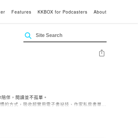
ter
Features
KKBOX for Podcasters
About
Share
有你陪伴，閱讀並不孤單。
以最習慣的方式，吸收超實用電子書祕技、作家私房書單、
。