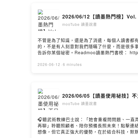
時候！】自認開創未來的人為什麼把世界愈搞愈糟？ https://ne
2026/06/12【讀墨熱門榜】V
mooTube 讀墨說書
不管是為了知識，還是為了消遣，每個人讀書都
的，不是有人刻意對我們隱瞞了什麼，而是很多
告訴你某個祕密。Readmoo讀墨熱門書榜： https:
家》02:26 《國寶》作者以暴風雨山莊討論愛!
彗星的吸血鬼》04:41 場景是歷史、結構是
2026-06-12
·
6 minutes
《祕密中的祕密》https://news.readmoo.com/
沒有摧毀美國，只是逼得所有人學會逃亡https://news.read
2026/06/05【讀墨使用祕
mooTube 讀墨說書
🎧聽武術教練巴士說：「她會重複問問題、一直弄丟健保
再聊」聆聽照顧者、陪你預備長照未來！點擊連結，讓
想像，但它真正強大的優勢，在於結合科技，默
天比一天增加，甚至讓你和有類似閱讀選擇的其