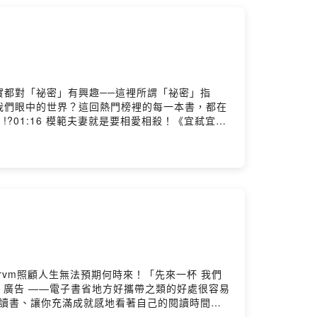
ry Hosting
實都對「祕密」有興趣──這裡所謂「祕密」指
我們眼中的世界？這回熱門榜裡的每一本書，都在
瓜的人》!?01:16 模範夫妻就是要相愛相殺！《宜弒宜
啊《祕密中的祕密》04:03 在科學崛起之前《追逐
裡說他長得像哈里遜福特但電影找的是湯姆漢克斯：
ews.readmoo.com/2026/05/29/t...大蕭條
g
9b9rvm照顧人生無法預期何時來！「先來一杯 我們
st 廣告 ——電子書省地方好攜帶之類的好處很容易
以讀書、讓你充滿成就感地看著自己的閱讀時間一
像聽演唱會，一群人會一起聽到同一首歌，就算一