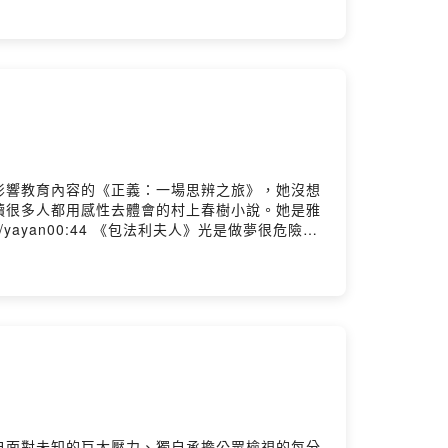
《臺灣漫遊錄》首部拿下國際布克獎的台灣小說！我們提
子離群索書】烽火中象形虛實顯現──《單車失竊記》某個片斷
readmoo.com/2025/01/14/2...Powered
影響教育內容的《正義：一場思辨之旅》，她沒想
讀很多人都用感性去體會的村上春樹小說。她是雅
yayan00:44 《包法利夫人》光是做夢很危險
:00 想寫作出書的人應該都先來做出版04:30 那
獨一點點》另一種閱讀村上春樹的角度Powered
自面對未知的巨大壓力、獨自承擔公眾檢視的每分