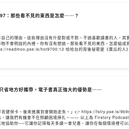
ws.readmoo.com/2025/12/26/2...Powered by Firsto
ol. 97：那些看不見的東西是怎麼⋯⋯？
有自己的理由，這些理由沒有什麼對或不對，不過喜歡讀書的人，其
事物不會明說的內裡。你有沒有想過，那些看不見的東西，怎麼組成
//readmoo.pse.is/hot9700:12 哈哈台的背後祕密是《賣
?《愛你一萬年》03:21 談戀愛時還是被捲入巨大陰謀的蘭登教授啊啊
諜報、氛圍是科幻：《追殺黎明》我們提到的報導：【一週E書】小說
2026/05/13/2...讓更多的彗星被看見──讀《追逐彗星的吸血鬼》https://n
moo.com/2026/05/12/s...Powered by Firstory Hostin
技】不只省地方好攜帶，電子書真正強大的優勢是⋯⋯
卡，後來進展到會開始走失。」👉 https://fstry.pse.is/
我們有機會不在照顧困境掙扎。—— 以上為 Firstory Podca
默地協助你──它讓你記得每天多讀一會兒書、讓你在每個情境裡可
他讀者「一起讀」──別忘了，閱讀再怎麼說也是個獨立行為，它不