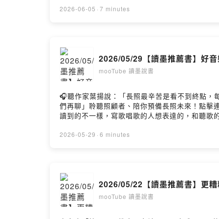
群坐在一起讀同一本書，我們讀的速度讀的段落都
2026-06-05
·
7 minutes
最低目標，達標就打勾02:28 用總覽快速查看當
Powered by Firstory Hosting
2026/05/29【讀墨推薦書】
mooTube 讀墨說書
🎧聽作家葉揚說：「長照最辛苦是看不到終點，每天反覆
們再聊」聆聽照顧者、陪你預備長照未來！點擊連結，
讀到的不一樣，寫歌唱歌的人想表達的，和聽歌
系副教授用整整一本書的篇幅去討論一張流行音樂
從演唱者變成社會運動者還成為國際組織的成員
2026-05-29
·
6 minutes
會為你指出理解它們的方向。讀墨推薦書： https:/
《生於美國》02:50 不是因為想變而變《低——
《Surrender》我們提到的報導：【一週E書】有部分觀
造過最偉大的表演者：麥可傑克森 https://news.
2026/05/22【讀墨推薦書
https://news.readmoo.com/2018/02/
唱卻滴酒不沾，直到唱片發行前…… https://news.readmo
mooTube 讀墨說書