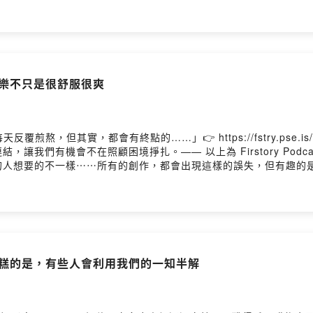
各自不同，這個集體閱讀活動要怎樣才能讓人有互動交流？這回祕技，讓
天狀況，也別忘了同步03:31 總覽與完讀時間都需要運算，請耐心稍
好音樂不只是很舒服很爽
煎熬，但其實，都會有終點的……」👉 https://fstry.pse.i
讓我們有機會不在照顧困境掙扎。—— 以上為 Firstory Podc
的人想要的不一樣⋯⋯所有的創作，都會出現這樣的誤失，但有趣的
專輯，有前總統和藍領搖滾巨星合作podcast，而那些用人生創
。真正的好音樂聽了很舒服很爽，但它們真正的意義，絕對不只如此，
/moo.ink/rocknroll00:12 真的想深入了解，你得踏上《麥
大衛．鮑伊的柏林蛻變》03:45 寫歌寫到拿下諾貝爾文學獎《搖滾記》
眾嚇壞了。有部分氣炸了。《麥可．傑克森的危險之旅》 https://news.r
readmoo.com/2026/01/26/m...向大衛鮑伊致敬：挑戰閱讀大
】更糟糕的是，有些人會利用我們的一知半解
06/1...巴布狄倫：媒體上的討厭鬼老是吹捧我為世代喉舌，去它的 https://news
o.com/2018/09/17/b...Powered by Firstory Hosting