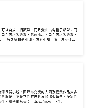
」可以自成一個類型，而且變化出各種子類型，而
，角色可以談戀愛，武俠小說，角色可以談戀愛，
就是主角怎麼相遇相識、怎麼相知相處、怎麼樣面
zzare-love00:12 就像某種命中注定：《逆
0 無限的重複與無限的排列組合：《無限的我們》
以幻滅收場？
/2024/10/07/p...Powered by Firstory
台灣長篇小說。國際布克獎的入圍及獲獎作品大多
就會發現，不管它們來自世界的哪個角落，作家們
： https://moo.ink/i-
素食者》02:14 《時光庇護所》從美好療癒變成政