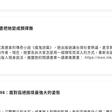
際布克獎04:04 《夜晚的血都是黑的》法國得獎第一部04:59 
s://news.readmoo.com/2025/01/23/2...【果
6/g...【讀者舉手】人能多暴力？我們能多理解其他人？《素食者》 https://news.
這些書把她變成顏擇雅
當真遇害的傳奇小說《魔鬼詩篇》，她出版過讓台灣社會熱議、甚至
銷作者，現在，她要告訴大家怎麼用一個理性而深入的方式，重新去
說法，揭露她的閱讀書單～讀墨推薦書： https://moo.ink/
主在美國》要觀察社會02:20 《理性與感性》永遠有再出發的可能03
 《正義：一場思辨之旅》開啟的與應該補足的08:29 《如何減少孤
ol. 98：面對孤絕困境最強大的姿態
界、沉鬱獨立的大宅，或者無人知曉的監禁。有的孤絕來自心理：獨