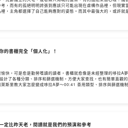
參考，而有的孤絕明明誇張到應該只可能出現在虛構作品裡，但現實
裡，主角都選擇了自己能夠應對的姿態。而其中最強大的，或許就是笑
s/hot9800:13 反烏托邦＋性別議題！《對男人一無所知的我》01:36 
裡的反烏托邦國度：《飛吧，鴻！》04:36 聚光燈下有多孤獨？《獨
】讓你的書櫃完全「個人化」！
很愉快，可是愈是勤勞嗜讀的讀者，書櫃就愈像是未經整理的哆拉A
大家設計了各種分類、排序和篩選機制，方便大家查找，也有簡單直觀
斯里教大家怎麼變成哆拉A夢～00:41 善用類型、排序與篩選機制
rstory Hosting
】今天一定比昨天老，閱讀就是我們的預演和參考