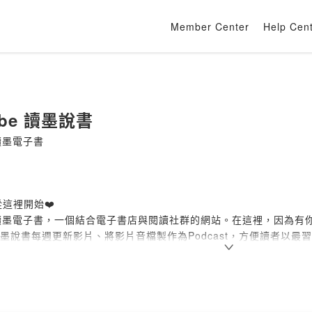
Member Center
Help Cen
ube 讀墨說書
 讀墨電子書
這裡開始❤️
o 讀墨電子書，一個結合電子書店與閱讀社群的網站。在這裡，因為
e 讀墨說書每週更新影片、將影片音檔製作為Podcast，方便讀者
法等豐富內容。使閱讀貼近日常，更讓讀者能以閱讀解決生活大小事
容👉🏻
https://readmoo.com/mootube
o會員👉🏻
https://readmoo.com