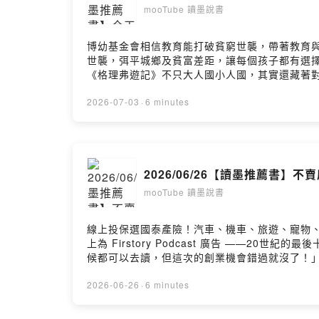
mooTube 讀墨說書
博幼基金會相信教育能打破貧窮世襲，帶著教育
世襲，弭平城鄉及貧富差距，讓每個孩子都有選擇未來的能力。」捐款
《格理弗遊記》不只大人國小人國，其實還藏著
麼，如果年老的人身強體壯、年幼的人健康不佳
有很多書教我們，該怎麼好好活著，也有很多書
2026-07-03
·
6 minutes
漸老去的過程，而在活著的時候，閱讀就是我們的預演，也
事～01:26 《恍惚之人》當你是唯一清醒的那個
末世，重新思考年老與死亡03:27 《問題是，
這集再去讀那本書，你會讀到一個截然不同的版本https:
2026/06/26【讀墨推薦書
https://news.readmoo.com/2026
https://news.readmoo.com/202
mooTube 讀墨說書
https://news.readmoo.com/2026/05/05/r...Po
線上投保選國泰產險！汽車、機車、旅遊、寵物、住宅險，
上為 Firstory Podcast 廣告 —
候都可以去讀，但這次的創業機會錯過就沒了！
只是轉換了領域，每個創業的人都在想，怎麼結
AI，有人關注的是世界安全，也有人關注的是科
2026-06-26
·
6 minutes
道的事。讀墨推薦書： https://moo.ink/s
究竟是⋯⋯？《矽谷最危險的公司．Palantir》