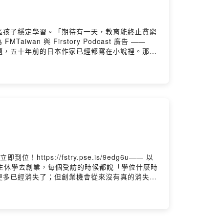
區孩子穩定學習。「期待有一天，教育能終止貧窮
iwan 與 Firstory Podcast 廣告 ——
題，五十年前的日本作家已經都寫在小說裡。那
瑞開講，不是說教，而是自己的真實經歷。是的。
不過在死亡之前，我們都還活著，大多都會經歷逐
ld00:12 《格理弗遊記》很黑暗啦絕對不是青少年故
解說愛的方法03:00 《獻燈使》在老強幼弱的奇妙
，以及怎麼活～我們提到的報導：【讀墨推薦書】看完
時──吳曉樂讀《恍惚之人》
《恍惚之人》
」──專訪《再生》作者劉梓潔
://fstry.pse.is/9edg6u—— 以
校的學生休學去創業，每個受訪的時候都說「學位什麼時
更多已經消失了；但創業機會從來沒有真的消失，
。但是最近幾年的狀況有些變化。 有人關注的是
賣廣告不是偷個資。這些人正在做一些你應該要知
台灣好朋友，中共黑名單：《無人軍團》02:37 這公司做的
技共和國》我們提到的報導：【讀墨推薦書：選這本正是