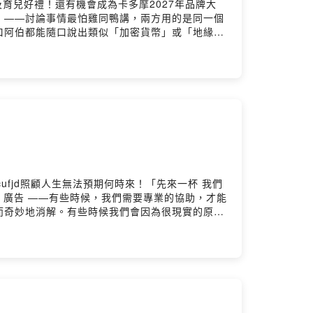
及育兒好禮！還有機會成為卡多摩2027年品牌大
dcast 廣告 ——討論事情最怕雞同鴨講，兩方用的是同一個
口阿伯都能隨口說出類似「加密貨幣」或「地緣政
緣政治」當然不是這個意思。但如果我們不知道真
己謀得利益。要避免這種狀況發生，我們應該讀
鬆讀》01:59 打不打，以及買不買，或者賺不賺：《國防
緣風險理財課》04:34 我們不可能預測一切，但我
dmoo.com/2024/11/13/2...【布克
3/21/2...烏克蘭經驗：戰爭來襲，個人辛苦累積的財
圍
焦慮
/9cufjd照顧人生無法預期何時來！「先來一杯 我們
st 廣告 ——有些時候，我們需要專業的協助，才能
而奇妙地消解。有些時候我們會因為很現實的原因
若我們可以照顧好自己的基本需求，就有機會讓由
意外的交錯、生活的基礎，以及台灣在地的氛圍。
妙但踏實的撫平傷痛：《卡芙涅》02:45 那15分鐘裡偶然的
人大衝撞！《我到日本當漁夫！》我們提到的報導：
我想描寫不只女性，男性也被深植於父權的「某些東西」所束