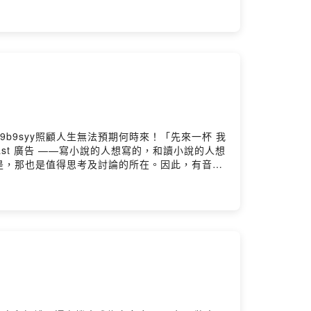
萊斯里告訴你該怎麼做。00:52 以20分鐘為
候04:38 馬拉松活動時數是獨立規則、獨立計算
s/9b9syy照顧人生無法預期何時來！「先來一杯 我
ast 廣告 ——寫小說的人想寫的，和讀小說的人想
是，那也是值得思考及討論的所在。因此，有音樂
作的表演者，有的因為寫歌詞拿了諾貝文學獎，有的
而它們能發揮的力量，更是超乎想像。 這些書，
可．傑克森的危險之旅》01:46 那不是光明的勵志歌曲
04:29 唱歌唱到成為全球議題倡議者
eadmoo.com/2026/04/29/2...神創
衛鮑伊的一百本書
.readmoo.com/2022/05/23/b...我在酒館演