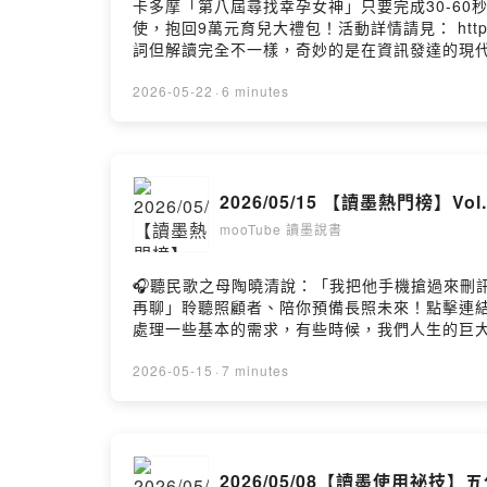
卡多摩「第八屆尋找幸孕女神」只要完成30-60秒
使，抱回9萬元育兒大禮包！活動詳情請見： https://
詞但解讀完全不一樣，奇妙的是在資訊發達的現
治」這種東西，但你要是問他：什麼叫「地緣政
正的意思，對於討論的理解就會出問題，判斷就
2026-05-22
·
6 minutes
書。讀墨推薦書： https://moo.ink/geo
產業地緣政治學》02:36 台灣有事到底誰會有事
們有辦法避險：《反脆弱》我們提到的報導：【一週E書】說
新聞】S6EP09：如果明天就是臺海戰爭，世界將如何回應
2026/05/15 【讀墨熱門榜
富會發生什麼事？ https://news.readmoo
https://news.readmoo.com/2025/02/07/a...Po
mooTube 讀墨說書
🎧聽民歌之母陶曉清說：「我把他手機搶過來刪訊息，他氣
再聊」聆聽照顧者、陪你預備長照未來！點擊連結，讓
處理一些基本的需求，有些時候，我們人生的巨
而成為超現實的一部分，有些時候我們會因為不
人組成的群體美好安穩──從魔幻的神明代理大
2026-05-15
·
7 minutes
Readmoo讀墨熱門書榜： https://readmo
一句話改變了命運：《阪急電車》03:37 居然
【一週E書】讀到結局，你會暖到流出眼淚：《卡芙涅》 h
縛─ https://news.readmoo.com/20
2026/05/08【讀墨使用祕技
https://news.readmoo.com/2026/04/15/v...Po