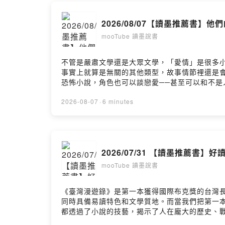
天天接收最新出
2026/08/07【讀墨推薦書】
您還可從以下
mooTube 讀墨說書
Readmoo 
Readmoo I
不管是嚴肅文學還是大眾文學，「愛情」是很多
事實上就算是無關的其他類型，故事情節裡還是
Readmoo T
恐怖小說，角色也可以談戀愛──甚至可以和不
Readmoo P
對一些衝突，最後決定分開或者在一起。不過，這回介紹的這
Readmoo Tw
流河》02:06 在相殺的陣營裡相愛：《輸掉時間
2026-08-07
·
6 minutes
Readmoo Fl
04:52 推理＋戀愛＋科幻的粉紅泡泡！《時
https://news.readmoo.com/2026/06/08/
Powered by 
Hosting
2026/07/31 【讀墨推薦
mooTube 讀墨說書
《臺灣漫遊錄》是第一本獲得國際布克獎的台灣
同時具備易讀特色和文學質地。而當我們把第一
都透過了小說的技藝，揭示了人在龐大的歷史、戰爭、命
booker00:12 第一本入圍國際布克獎的台灣