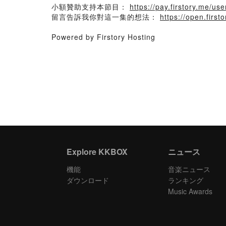
小額贊助支持本節目：
https://pay.firstory.me/us
留言告訴我你對這一集的想法：
https://open.fir
Powered by Firstory Hosting
Explore KKBOX
ニュース
機能
音楽ニュース
ダウンロード
ランキング
Music Awards