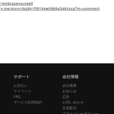
er/embraceyourself
story.me/story/ckzbh1fl91h4w0966s34khzxa?m=comment
サポート
会社情報
お支払い
会社概要
マイページ
お知らせ
FAQ
広告
サービス利用規約
お問い合わせ
音楽配信
プライバシーポリシー