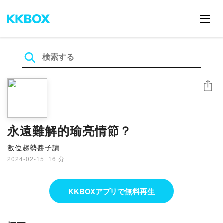
シェア
永遠難解的瑜亮情節？
數位趨勢醬子讀
2024-02-15
·
16 分
KKBOXアプリで無料再生