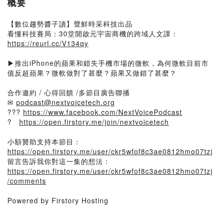
概要
【數位趨勢醬子讀】聲鮮時采科技出品
看懂科技賽局：30堂開啟元宇宙商機的跨域人文課：
https://reurl.cc/V134qy
▶推出iPhone的蘋果和錯失手機市場的微軟，為何微軟目前市
值反超蘋果？微軟做對了甚麼？蘋果又做錯了甚麼？
合作邀約 / 心得回饋 /多節目廣告聯播
✉
podcast@nextvoicetech.org
?‍?‍?
https://www.facebook.com/NextVoicePodcast
?
https://open.firstory.me/join/nextvoicetech
小額贊助支持本節目：
https://open.firstory.me/user/ckr5wfof8c3ae0812hmo07tzj
留言告訴我你對這一集的想法：
https://open.firstory.me/user/ckr5wfof8c3ae0812hmo07tzj
/comments
Powered by Firstory Hosting