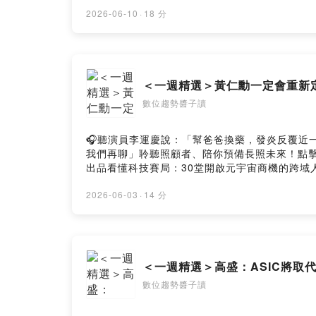
突然成了AI時代最搶手的合作夥伴？從Chat
不是GPU，而是一座座AI工廠！誰掌握光纖、基
2026-06-10
·
18 分
廣告聯播✉ podcast@nextvoicetech.org👩‍👧‍👧
目： https://nextvoicetech.firstory.io/j
Firstory Hosting
＜一週精選＞黃仁勳一定會重新
數位趨勢醬子讀
🎧聽演員李運慶說：「幫爸爸換藥，發炎反覆近一年，我
我們再聊」聆聽照顧者、陪你預備長照未來！點擊連結
出品看懂科技賽局：30堂開啟元宇宙商機的跨域人文課：https:
https://www.facebook.com/NextVoicePodcas
訴我你對這一集的想法： https://open.firstory.me/u
2026-06-03
·
14 分
＜一週精選＞高盛：ASIC將取代
數位趨勢醬子讀