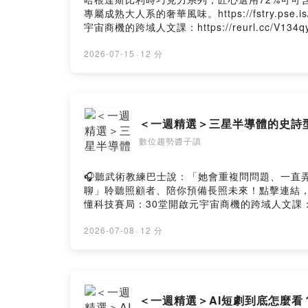
專屬成熟大人系的奢華風味。https://fstry.ps
宇宙商機的跨域人文課：https://reurl.cc/V134qy
https://www.facebook.com/NextVoicePodcas
訴我你對這一集的想法： https://open.firstory.me/u
2026-07-15
·
12 分
＜一週精選＞三星半導體的史詩型
數位趨勢醬子讀
🎧聽武術教練巴士說：「她會重複問問題、一直弄丟健保
聊」聆聽照顧者、陪你預備長照未來！點擊連結，讓我
懂科技賽局：30堂開啟元宇宙商機的跨域人文課：ht
巨大布局。它到底做對了什麼？答案可能顛覆你的想像。合作邀約
https://www.facebook.com/NextVoicePodcas
2026-07-08
·
12 分
訴我你對這一集的想法： https://open.firstory.me/u
＜一週精選＞AI短劇到底怎麼