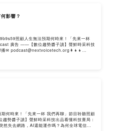
有何影響？
is/9b9s59照顧人生無法預期何時來！「先來一杯
cast 廣告 ——【數位趨勢醬子讀】聲鮮時采科技
st@nextvoicetech.org👩‍👧‍👧
https://nextvoicetech.firstory.io/join留言告
tory Hosting
人生無法預期何時來！「先來一杯 我們再聊」節目聆聽照顧
—【數位趨勢醬子讀】聲鮮時采科技出品看懂科技賽局：
上的晶片突然失去網路，AI還能運作嗎？為何全球電信商