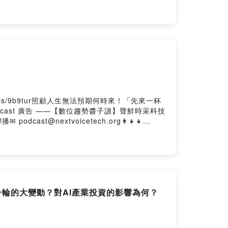
礎設施大戰正在展開。黃仁勳真正想賣的，或許根本
你真的看懂了嗎？合作邀約 / 心得回饋 /多節目
.firstory.me/user/nextvoicetech加入會員，支持節
of8c3ae0812hmo07tzj/commentsPowered by
.is/9b9tur照顧人生無法預期何時來！「先來一杯
cast 廣告 ——【數位趨勢醬子讀】聲鮮時采科技
st@nextvoicetech.org👩‍👧‍👧
https://nextvoicetech.firstory.io/join留言告
tory Hosting
下一輪的大變動？對AI產業投資的影響為何？