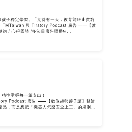
區孩子穩定學習。「期待有一天，教育能終止貧窮
aiwan 與 Firstory Podcast 廣告 ——【數
邀約 / 心得回饋 /多節目廣告聯播✉
y.me/user/nextvoicetech加入會員，支持節目：
3ae0812hmo07tzj/commentsPowered by
，精準掌握每一筆支出！
story Podcast 廣告 ——【數位趨勢醬子讀】聲鮮
多推一個產品，而是想把「機器人怎麼安全上工」的規則先
更大的生態圈綁定？合作邀約 / 心得回饋 /多
ay.firstory.me/user/nextvoicetech加入會員，支
5wfof8c3ae0812hmo07tzj/commentsPowered