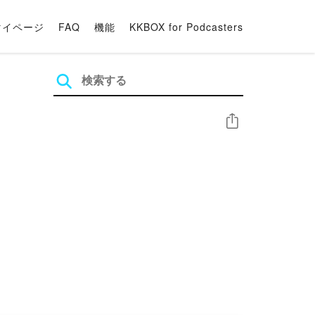
マイページ
FAQ
機能
KKBOX for Podcasters
シェア
信之後，將影響你對未來的判斷！有別於坊間搖旗吶
的素養。