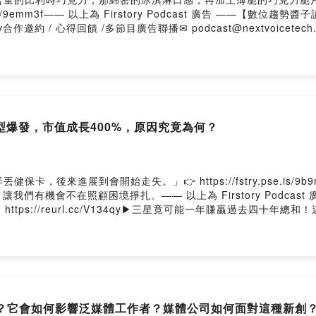
e.is/9emm3f—— 以上為 Firstory Podcast 廣告 ——
合作邀約 / 心得回饋 /多節目廣告聯播✉ podcast@nextvoicetech.org
t👛https://pay.firstory.me/user/nextvoicetech加入會員，支持節目： 
ser/ckr5wfof8c3ae0812hmo07tzj/commentsPowered by Firs
爆發，市值成長400%，原因究竟為何？
卡，後來進展到會開始走失。」👉 https://fstry.pse.is/
們有機會不在照顧困境掙扎。—— 以上為 Firstory Podcas
tps://reurl.cc/V134qy▶三星竟可能一年賺贏過去四十
 / 心得回饋 /多節目廣告聯播✉ podcast@nextvoicetech.
t👛https://pay.firstory.me/user/nextvoicetech加入會員，支持節目： 
ser/ckr5wfof8c3ae0812hmo07tzj/commentsPowered by Firs
看？它會如何影響泛媒體工作者？媒體公司如何面對這種新創