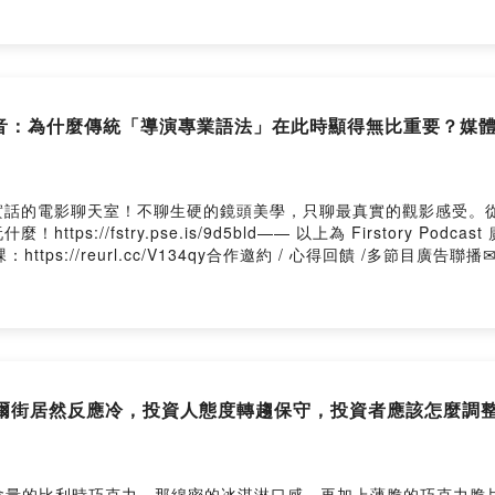
me/user/ckr5wfof8c3ae0812hmo07tzj/commentsPowered by
 影音：為什麼傳統「導演專業語法」在此時顯得無比重要？媒
實話的電影聊天室！不聊生硬的鏡頭美學，只聊最真實的觀影感受。
s://fstry.pse.is/9d5bld—— 以上為 Firstory P
reurl.cc/V134qy合作邀約 / 心得回饋 /多節目廣告聯播✉ podcast@
t👛https://pay.firstory.me/user/nextvoicetech加入會員，支持節目： 
ser/ckr5wfof8c3ae0812hmo07tzj/commentsPowered by Firs
華爾街居然反應冷，投資人態度轉趨保守，投資者應該怎麼調
含量的比利時巧克力，那綿密的冰淇淋口感，再加上薄脆的巧克力脆