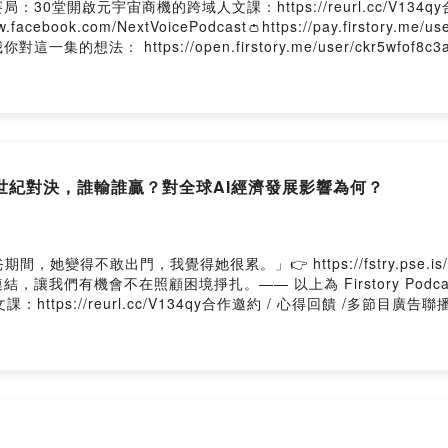
堂開啟元宇宙商機的跨域人文課：https://reurl.cc/V134q
//www.facebook.com/NextVoicePodcast👛https://pay.firstor
言告訴我你對這一集的想法： https://open.firstory.me/user/ckr5wfof8c
世紀對決，誰輸誰贏？對全球AI經濟發展影響為何？
變得不敢出門，我覺得她很累。」👉 https://fstry.pse.i
讓我們有機會不在照顧困境掙扎。—— 以上為 Firstory Podc
/reurl.cc/V134qy合作邀約 / 心得回饋 /多節目廣告聯播✉ podcas
t👛https://pay.firstory.me/user/nextvoicetech加入會員，支持節目： 
ser/ckr5wfof8c3ae0812hmo07tzj/commentsPowered by Firs
，不是2奈米？全球最難複製的「隱形護城河」到底是什麼！