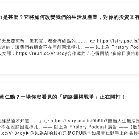
力是甚麼？它將如何改變我們的生活及產業，對你的投資又
煎熬，但其實，都會有終點的……」👉 https://fstry.pse.
，讓我們有機會不在照顧困境掙扎。—— 以上為 Firstory Pod
//reurl.cc/V134qy合作邀約 / 心得回饋 /多節目廣告聯播✉ podca
t👛https://pay.firstory.me/user/nextvoicetech加入會員，支持節目： 
ser/ckr5wfof8c3ae0812hmo07tzj/commentsPowered by Firs
是黃仁勳？一場你沒看見的「網路霸權戰爭」正在開打！
才知道……」👉 https://fstry.pse.is/9b9tb7照顧
照顧困境掙扎。—— 以上為 Firstory Podcast 廣告 —
eurl.cc/V134qy▶你以為AI的核心只是GPU嗎？如果黃仁勳手