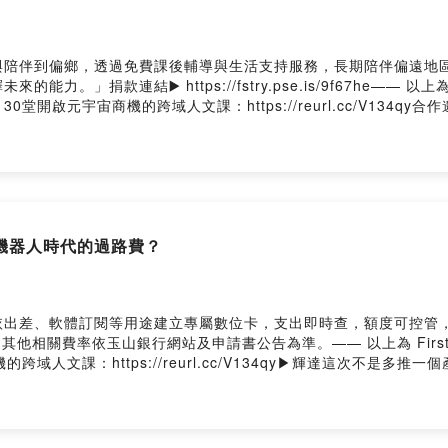
與陪伴到偏鄉，透過免費課後輔導與生活支持服務，長期陪伴偏遠地
連結▶️ https://fstry.pse.is/9f67he—— 以上為 FMT
元宇宙商機的跨域人文課：https://reurl.cc/V134qy合作
//www.facebook.com/NextVoicePodcast👛https://pay.firstor
言告訴我你對這一集的想法： https://open.firstory.me/user/ckr5wfof8c
機器人時代的過路費？
依出差、軟體訂閱等用途建立專屬數位卡，支出即時查，額度可控管
理財 信用無價。其他相關費率依玉山銀行網站及申請書公告為準。—— 以上為 Fir
域人文課：https://reurl.cc/V134qy▶輝達這次不是
業系統與收費站。所謂「機器人界安卓」，真是新王登基，還是另一場
👧 https://www.facebook.com/NextVoicePodcast👛https://p
/join留言告訴我你對這一集的想法： https://open.firstory.me/user/ckr