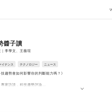
勢醬子讀
技｜李學文、王薇瑄
ァイナンス
テクノロジー
ニュース
科技趨勢會如何影響你的判斷能力嗎？》
．專家訪談．科技趨勢評論
不盡的科技新聞在網路上，你知道有多少是商業操作的偽趨勢嗎？誤
，提供的獨家且超然的觀點，讓你耳目一新，提升自我科技趨勢判斷