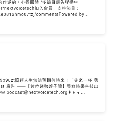
y合作邀約 / 心得回饋 /多節目廣告聯播✉
y.me/user/nextvoicetech加入會員，支持節目：
3ae0812hmo07tzj/commentsPowered by
s/9b9uzt照顧人生無法預期何時來！「先來一杯 我
ast 廣告 ——【數位趨勢醬子讀】聲鮮時采科技出
t@nextvoicetech.org👩‍👧‍👧
https://nextvoicetech.firstory.io/join留言告
tory Hosting