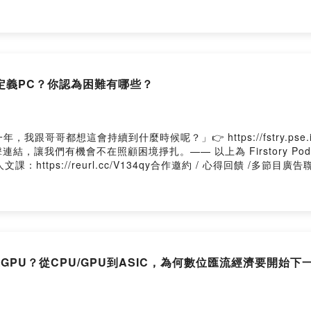
GPT到自駕車，從資料中心到5G基地台，一場比晶片戰爭更龐大的基
地台與資料中心，誰就可能成為下一個AI時代的霸主。這場隱形戰爭，
 https://www.facebook.com/NextVoicePodcast👛https://pay
oin留言告訴我你對這一集的想法： https://open.firstory.me/user/ckr5wf
定義PC？你認為困難有哪些？
跟哥哥都想這會持續到什麼時候呢？」👉 https://fstry.pse
，讓我們有機會不在照顧困境掙扎。—— 以上為 Firstory Pod
//reurl.cc/V134qy合作邀約 / 心得回饋 /多節目廣告聯播✉ podca
t👛https://pay.firstory.me/user/nextvoicetech加入會員，支持節目： 
ser/ckr5wfof8c3ae0812hmo07tzj/commentsPowered by Firs
GPU？從CPU/GPU到ASIC，為何數位匯流經濟要開始