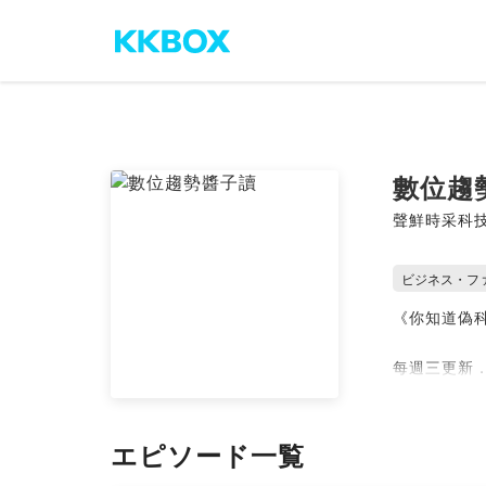
數位趨
聲鮮時采科
ビジネス・フ
《你知道偽
每週三更新
每日都有數
喊式的附和
エピソード一覧