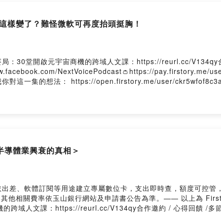
欄評論名家
就這樣變了？難怪微軟可再度抬頭挺胸！
百強企業集團董辦科技媒體顧問
體與系統生物學博士
堂開啟元宇宙商機的跨域人文課：https://reurl.cc/V134q
欄作家
//www.facebook.com/NextVoicePodcast👛https://pay.firstor
言告訴我你對這一集的想法： https://open.firstory.me/user/ckr5wfof8c
 心得回饋 /多節目廣告聯播
@nextvoicetech.org
Firstory Hosting
半導體業興衰的真相＞
依出差、軟體訂閱等用途建立專屬數位卡，支出即時查，額度可控管
理財 信用無價。其他相關費率依玉山銀行網站及申請書公告為準。—— 以上為 Fir
https://reurl.cc/V134qy合作邀約 / 心得回饋 /多節目廣告聯
ePodcast👛https://pay.firstory.me/user/nextvoicetech加入會員，支