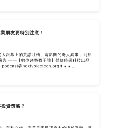
 Firstory Hosting
體業朋友要特別注意！
從大銀幕上的荒謬吐槽、電影圈的奇人異事，到那
odcast 廣告 ——【數位趨勢醬子讀】聲鮮時采科技出品
nextvoicetech.org👩‍👧‍👧
https://nextvoicetech.firstory.io/join留言告
tory Hosting
整投資策略？
片，苦甜交織，完美呈現黑巧克力的濃郁香醇，是