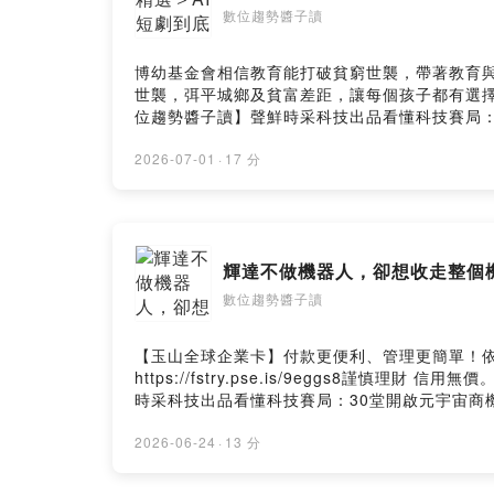
數位趨勢醬子讀
博幼基金會相信教育能打破貧窮世襲，帶著教育
世襲，弭平城鄉及貧富差距，讓每個孩子都有選擇未來的能力。」捐款
位趨勢醬子讀】聲鮮時采科技出品看懂科技賽局：30堂開啟
podcast@nextvoicetech.org👩‍👧‍👧 https:
https://nextvoicetech.firstory.io/join留
2026-07-01
·
17 分
Firstory Hosting
輝達不做機器人，卻想收走整個
數位趨勢醬子讀
【玉山全球企業卡】付款更便利、管理更簡單！
https://fstry.pse.is/9eggs8謹慎
時采科技出品看懂科技賽局：30堂開啟元宇宙商機的跨
寫好。它不造機器人，卻想當所有機器人背後的作
節目廣告聯播✉ podcast@nextvoicetech.org👩‍👧‍
2026-06-24
·
13 分
持節目： https://nextvoicetech.firstory.io
by Firstory Hosting