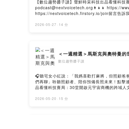
【數位趨勢醬子讀】聲鮮時采科技出品看懂科技賽局：30
podcast@nextvoicetech.org👩‍👧‍👧 https:
https://nextvoicetech.firstory.io/join留
Firstory Hosting
2026-05-27
·
14 分
＜一週精選＞馬斯克與奧特曼的
數位趨勢醬子讀
🎧聽宅女小紅說：「我媽喜歡打麻將，但照顧爸爸期間，她
們再聊」聆聽照顧者、陪你預備長照未來！點擊連結，
品看懂科技賽局：30堂開啟元宇宙商機的跨域人文課：https:/
https://www.facebook.com/NextVoicePodcas
訴我你對這一集的想法： https://open.firstory.me/u
2026-05-20
·
15 分
＜一週專題＞台積電真正可怕的