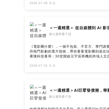
留言告訴我你對這一集的想法： https://open.firstory.
2026-07-29
·
8 分
＜一週精選＞ 從自媒體到 AI
數位趨勢醬子讀
《電影圈什麼》，一個不包裝、不官方、專門講
些熱門影劇的選片指南，帶你看看電影圈到底在玩什麼！http
看懂科技賽局：30堂開啟元宇宙商機的跨域人文課：https://
https://www.facebook.com/NextVoicePodcas
訴我你對這一集的想法： https://open.firstory.me/u
2026-07-22
·
6 分
＜一週精選＞AI巨擘發債潮，
數位趨勢醬子讀
哈根達斯比利時巧克力系列，匠心選用72%可可