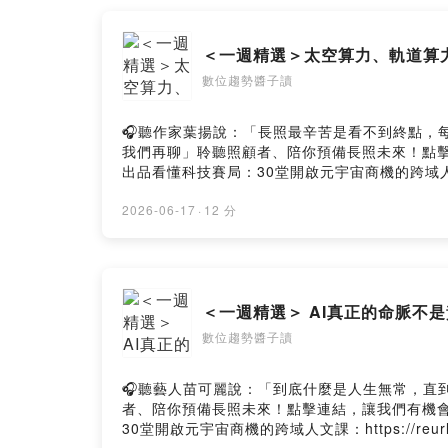
＜一週精選＞太空算力、軌道算
數位趨勢醬子讀
🎧聽作家葉揚說：「長照最辛苦是看不到終點，每天反覆
我們再聊」聆聽照顧者、陪你預備長照未來！點擊連結
出品看懂科技賽局：30堂開啟元宇宙商機的跨域人文課：https:
https://www.facebook.com/NextVoicePodcas
訴我你對這一集的想法： https://open.firstory.me/u
2026-06-17
·
12 分
＜一週精選＞ AI真正的命脈不
數位趨勢醬子讀
🎧聽藝人苗可麗說：「到底什麼是人生無常，直到經歷過
者、陪你預備長照未來！點擊連結，讓我們有機會不在
30堂開啟元宇宙商機的跨域人文課：https://r