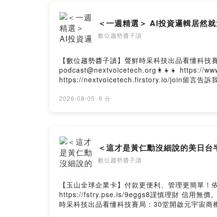
李學文
-科技媒體專
＜一週精選＞ AI投資邏輯居然
-前世界五
數位趨勢醬子讀
王薇瑄
-台大基因
【數位趨勢醬子讀】聲鮮時采科技出品看懂科技賽局：30
-經濟日報專
podcast@nextvoicetech.org👩‍👧‍👧 https:
https://nextvoicetech.firstory.io/join留
Firstory Hosting
合作邀約 /
2026-08-05
·
9 分
✉️
podcast
Powered by 
＜這才是黃仁勳沒細說的美日台
數位趨勢醬子讀
【玉山全球企業卡】付款更便利、管理更簡單！
https://fstry.pse.is/9eggs8謹慎
時采科技出品看懂科技賽局：30堂開啟元宇宙商機的跨域人文課：
👩‍👧‍👧 https://www.facebook.com/NextVoic