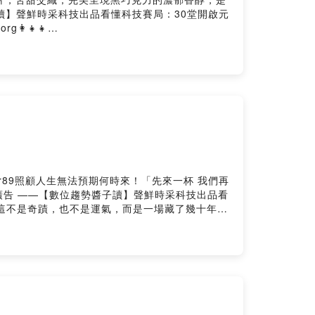
【數位趨勢醬子讀】聲鮮時采科技出品看懂科技賽局：30堂開啟元
👩‍👧‍👧
https://nextvoicetech.firstory.io/join留言告
tory Hosting
9b9r89照顧人生無法預期何時來！「先來一杯 我們再
t 廣告 ——【數位趨勢醬子讀】聲鮮時采科技出品看
年總和！這不是奇蹟，也不是運氣，而是一場藏了幾十年的
org👩‍👧‍👧
https://nextvoicetech.firstory.io/join留言告
tory Hosting
？