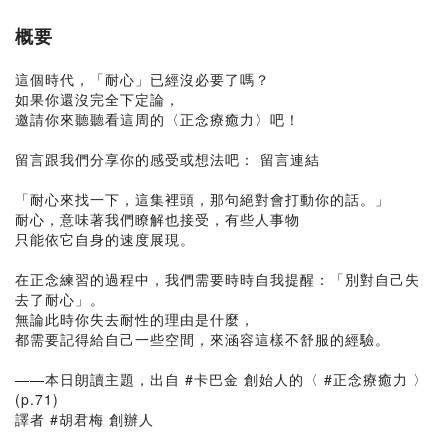
概要
這個時代，「耐心」已經沒必要了嗎？
如果你還沒完全下定論，
邀請你來聽聽看這周的〈正念療癒力〉吧！​
留言跟我們分享你的感受或想法吧： 留言連結
「耐心來找一下，這集裡頭，那句絕對會打動你的話。」
耐心，意味著我們瞭解也接受，有些人事物
只能依它自身的速度展現。​
在正念練習的過程中，我們需要時時自我提醒：「別對自己失
去了耐心」。​
無論此時你失去耐性的理由是什麼，
都需要記得給自己一些空間，來涵容這樣不舒服的經驗。​
——本日朗讀主題，出自 #卡巴金 創始人的〈 #正念療癒力 〉
(p.71)
譯者 #胡君梅 創辦人