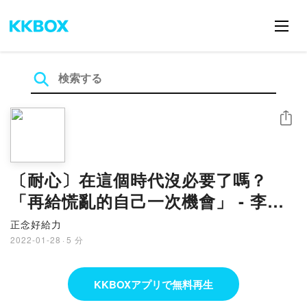
シェア
〔耐心〕在這個時代沒必要了嗎？
「再給慌亂的自己一次機會」 - 李慧
萍｜正念朗讀 Ch 10
正念好給力
2022-01-28
·
5 分
KKBOXアプリで無料再生