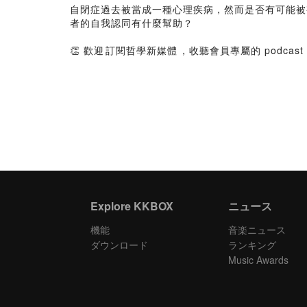
自閉症過去被當成一種心理疾病，然而是否有可能被
者的自我認同有什麼幫助？
👏 歡迎⁠⁠訂閱哲學新媒體⁠⁠，收聽會員專屬的 podcas
Explore KKBOX
ニュース
機能
音楽ニュース
ダウンロード
ランキング
Music Awards