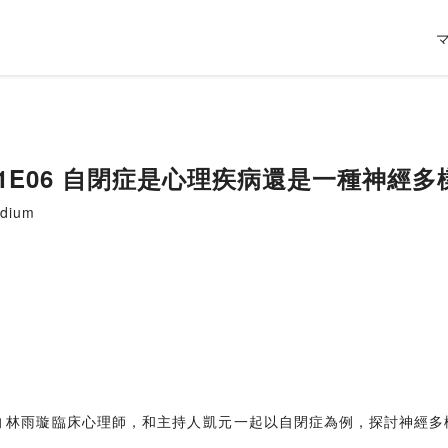
1E06 自閉症是心理疾病還是一種神經多
dium
⁠⁠林雨璇⁠臨床心理師，和主持人⁠凱元⁠一起以自閉症為例，探討神經多樣性 (