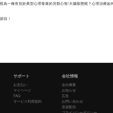
視為一種有別於典型心理發展的另類心智/大腦樣態呢？心理治療如
t 節目！
サポート
会社情報
お支払い
会社概要
マイページ
お知らせ
FAQ
広告
サービス利用規約
お問い合わせ
音楽配信
プライバシーポリシー