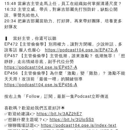
15:48 當麻吉主管走馬上任，員工在組織如何掌握溝通尺度？
16:32 主管立威、帶兵，對麻吉部屬先打預防針，缺點公開
說、掌聲先給他人
20:34 把麻吉部屬當助力、打好牌。再來帶好團隊、培養更多
好隊友
▍ 當好主管，你還可以聽
EP472【主管偷偷學】別用權力，讓對方閉嘴。少說幹話，多
說客話 服人也服心
https://podcast104.pse.is/EP472-A
EP457 【主管偷偷學】主管低潮，誰來激勵？ 低潮無罪！「想
靜靜」走出情緒谷底，副手代位分勞
https://podcast104.pse.is/EP457-A
EP456 【主管偷偷學】為什麼「激勵」變「雞肋」？ 激勵不能
天天用！攻頂前「最後一哩」的關鍵領導
https://podcast104.pse.is/EP456-A
按右上角「Follow」訂閱，最新一集Podcast立即傳送
喜歡嗎？歡迎給我們五星好評🌟
✅歡迎給建議👉
https://bit.ly/3AZ2hE7
✅想聽什麼主題呢？👉
https://bit.ly/3UloSS3
✅聊聊職場話題👉
https://podcast104.pse.is/index-text