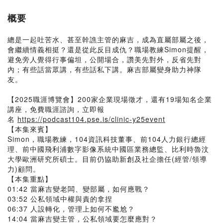
概要
總是一起吐苦水、甚至幹譙主管的麻吉，成為直屬部屬之後，
會繼續情義相挺？還是從此反目成仇？職場教練Simon提醒，
避免旁人覺得行事偏坦，公開場合，讚美先對外，反省先對
內；有些話當眾講，有些話私下講。麻吉部屬變身助力神隊
友。
【2025職涯博覽會】200家企業現場徵才，還有19場知名企業
講座，免費職涯諮詢，立即報
名
https://podcast104.pse.is/clinic-y25event
【本集來賓】
Simon，職場教練，104資訊科技董事、前104人力銀行總經
理、前中國飛利浦數字影像系統中國區業務總監、比利時魯汶
大學歐洲研究所碩士。目前仍協助新創及社企擔任(經管/領導
力)顧問。
【本集重點】
01:42 當麻吉變老闆、變部屬，如何應戰？
03:52 公私領域中權與責的拿捏
06:37 人設轉化，管理上如何不尷尬？
14:04 當麻吉變主管，公私領域要怎麼應對？