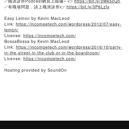
✅職涯診所Podcast網頁上線囉~ 👉
https://bit.ly/3Wk5cQn
✅有職場問題，請上職涯診所👉
https://bit.ly/3P6LzIx
Easy Lemon by Kevin MacLeod
Link:
https://incompetech.com/wordpress/2012/07/easy-
lemon/
License:
https://incompetech.com/
BossaBossa by Kevin MacLeod
Link:
https://incompetech.com/wordpress/2016/10/party-
in-the-street-in-the-club-or-in-the-boardroom/
License:
https://incompetech.com/
--
Hosting provided by SoundOn