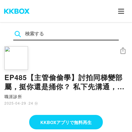
シェア
EP485【主管偷偷學】討拍同梯變部
屬，挺你還是捅你？ 私下先溝通，公
開好立威，麻吉化身神隊友
職涯診所
2025-04-29
·
24 分
KKBOXアプリで無料再生