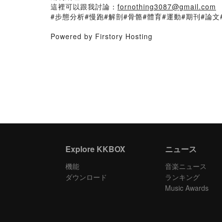
這裡可以跟我討論：
fornothing3087@gmail.com
#步態分析#慢跑#解剖#骨骼#體育#運動#期刊#論文
Powered by Firstory Hosting
Explore KKBOX
ニュース
機能
音楽ニュース
ダウンロード
ランキング
Music Awards