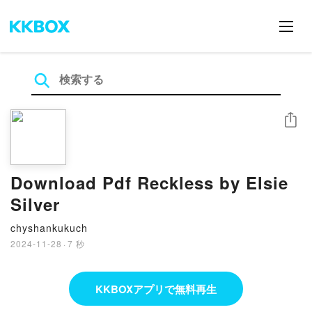
シェア
Download Pdf Reckless by Elsie
Silver
chyshankukuch
2024-11-28
·
7 秒
KKBOXアプリで無料再生