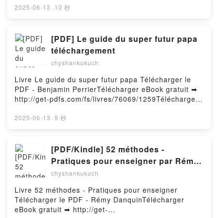
BORJA GARCIA DUARTE VK, LA GASTRONOMÍA DE
(PDF ePub Mobi) de Anne Tyler.TRES DÍAS DE
2025-06-13
·
10 秒
AL ÁNDALUS FRANCISCO DE BORJA GARCIA
JUNIO Anne Tyler PDF, TRES DÍAS DE JUNIO Anne
DUARTE Kindle, LA GASTRONOMÍA DE AL
Tyler Epub, TRES DÍAS DE JUNIO Anne Tyler Leer
ÁNDALUS FRANCISCO DE BORJA GARCIA DUARTE
en línea , TRES DÍAS DE JUNIO Anne Tyler
[PDF] Le guide du super futur papa
Epub VK, LA GASTRONOMÍA DE AL ÁNDALUS
Audiolibro, TRES DÍAS DE JUNIO Anne Tyler VK,
téléchargement
FRANCISCO DE BORJA GARCIA DUARTE Descargar
TRES DÍAS DE JUNIO Anne Tyler Kindle, TRES DÍAS
gratisPowered by Firstory Hosting
chyshankukuch
DE JUNIO Anne Tyler Epub VK, TRES DÍAS DE
JUNIO Anne Tyler Descargar gratisPowered by
Livre Le guide du super futur papa Télécharger le
Firstory Hosting
PDF - Benjamin PerrierTélécharger eBook gratuit ➡
http://get-pdfs.com/fs/livres/76069/1259Télécharger
ou lire en ligne Le guide du super futur papa Livre
gratuit (PDF ePub Mobi) pan Benjamin Perrier.Le
2025-06-13
·
9 秒
guide du super futur papa Benjamin Perrier PDF, Le
guide du super futur papa Benjamin Perrier Epub, Le
guide du super futur papa Benjamin Perrier Lire en
[PDF/Kindle] 52 méthodes -
ligne , Le guide du super futur papa Benjamin
Pratiques pour enseigner par Rémy
Perrier Audiobook, Le guide du super futur papa
Danquin
chyshankukuch
Benjamin Perrier VK, Le guide du super futur papa
Benjamin Perrier Kindle, Le guide du super futur
Livre 52 méthodes - Pratiques pour enseigner
papa Benjamin Perrier Epub VK, Le guide du super
Télécharger le PDF - Rémy DanquinTélécharger
futur papa Benjamin Perrier Téléchargement
eBook gratuit ➡ http://get-
gratuitPowered by Firstory Hosting