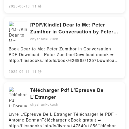
pdfs.com/fs/livres/33699/1259Télécharger ou lire en
ligne 52 méthodes - Pratiques pour enseigner Livre
2025-06-13
·
11 秒
gratuit (PDF ePub Mobi) pan Rémy Danquin.52
méthodes - Pratiques pour enseigner Rémy Danquin
PDF, 52 méthodes - Pratiques pour enseigner Rémy
[PDF/Kindle] Dear to Me: Peter
Danquin Epub, 52 méthodes - Pratiques pour
Zumthor in Conversation by Peter
enseigner Rémy Danquin Lire en ligne , 52 méthodes
Zumthor
chyshankukuch
- Pratiques pour enseigner Rémy Danquin
Audiobook, 52 méthodes - Pratiques pour enseigner
Book Dear to Me: Peter Zumthor in Conversation
Rémy Danquin VK, 52 méthodes - Pratiques pour
PDF Download - Peter ZumthorDownload ebook ➡
enseigner Rémy Danquin Kindle, 52 méthodes -
http://filesbooks.info/fs/book/626968/1257Download
Pratiques pour enseigner Rémy Danquin Epub VK,
or Read Online Dear to Me: Peter Zumthor in
52 méthodes - Pratiques pour enseigner Rémy
Conversation Free Book (PDF ePub Mobi) by Peter
2025-06-11
·
11 秒
Danquin Téléchargement gratuitPowered by Firstory
ZumthorDear to Me: Peter Zumthor in Conversation
Hosting
Peter Zumthor PDF, Dear to Me: Peter Zumthor in
Conversation Peter Zumthor Epub, Dear to Me: Peter
Télécharger Pdf L'Epreuve De
Zumthor in Conversation Peter Zumthor Read
L'Etranger
Online, Dear to Me: Peter Zumthor in Conversation
chyshankukuch
Peter Zumthor Audiobook, Dear to Me: Peter
Zumthor in Conversation Peter Zumthor VK, Dear to
Livre L'Epreuve De L'Etranger Télécharger le PDF -
Me: Peter Zumthor in Conversation Peter Zumthor
Antoine BermanTélécharger eBook gratuit ➡
Kindle, Dear to Me: Peter Zumthor in Conversation
http://filesbooks.info/fs/livres/147540/1256Télécharg