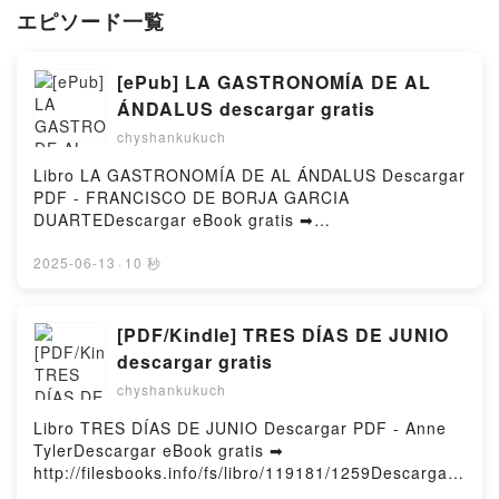
エピソード一覧
[ePub] LA GASTRONOMÍA DE AL
ÁNDALUS descargar gratis
chyshankukuch
Libro LA GASTRONOMÍA DE AL ÁNDALUS Descargar
PDF - FRANCISCO DE BORJA GARCIA
DUARTEDescargar eBook gratis ➡
http://ebooksharez.info/fs/libro/110615/1259Descarg
ar o leer en línea LA GASTRONOMÍA DE AL
2025-06-13
·
10 秒
ÁNDALUS Libro gratuito (PDF ePub Mobi) de
FRANCISCO DE BORJA GARCIA DUARTE.LA
GASTRONOMÍA DE AL ÁNDALUS FRANCISCO DE
[PDF/Kindle] TRES DÍAS DE JUNIO
BORJA GARCIA DUARTE PDF, LA GASTRONOMÍA
descargar gratis
DE AL ÁNDALUS FRANCISCO DE BORJA GARCIA
chyshankukuch
DUARTE Epub, LA GASTRONOMÍA DE AL ÁNDALUS
FRANCISCO DE BORJA GARCIA DUARTE Leer en
Libro TRES DÍAS DE JUNIO Descargar PDF - Anne
línea , LA GASTRONOMÍA DE AL ÁNDALUS
TylerDescargar eBook gratis ➡
FRANCISCO DE BORJA GARCIA DUARTE Audiolibro,
http://filesbooks.info/fs/libro/119181/1259Descargar
LA GASTRONOMÍA DE AL ÁNDALUS FRANCISCO DE
o leer en línea TRES DÍAS DE JUNIO Libro gratuito