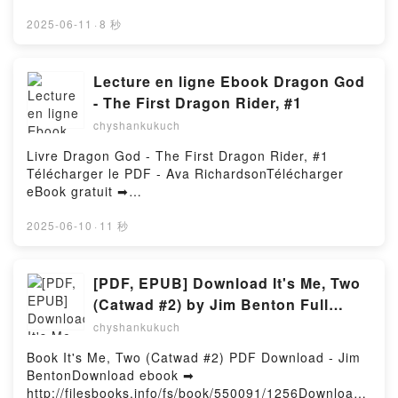
Peter Zumthor Epub VK, Dear to Me: Peter Zumthor
er ou lire en ligne L'Epreuve De L'Etranger Livre
in Conversation Peter Zumthor Free
gratuit (PDF ePub Mobi) pan Antoine
2025-06-11
·
8 秒
DownloadPowered by Firstory Hosting
Berman.L'Epreuve De L'Etranger Antoine Berman
PDF, L'Epreuve De L'Etranger Antoine Berman Epub,
L'Epreuve De L'Etranger Antoine Berman Lire en
Lecture en ligne Ebook Dragon God
ligne , L'Epreuve De L'Etranger Antoine Berman
- The First Dragon Rider, #1
Audiobook, L'Epreuve De L'Etranger Antoine Berman
chyshankukuch
VK, L'Epreuve De L'Etranger Antoine Berman Kindle,
L'Epreuve De L'Etranger Antoine Berman Epub VK,
Livre Dragon God - The First Dragon Rider, #1
L'Epreuve De L'Etranger Antoine Berman
Télécharger le PDF - Ava RichardsonTélécharger
Téléchargement gratuitPowered by Firstory Hosting
eBook gratuit ➡
http://ebooksharez.info/fs/livres/150140/1256Télécha
rger ou lire en ligne Dragon God - The First Dragon
2025-06-10
·
11 秒
Rider, #1 Livre gratuit (PDF ePub Mobi) pan Ava
Richardson.Dragon God - The First Dragon Rider, #1
Ava Richardson PDF, Dragon God - The First Dragon
[PDF, EPUB] Download It's Me, Two
Rider, #1 Ava Richardson Epub, Dragon God - The
(Catwad #2) by Jim Benton Full
First Dragon Rider, #1 Ava Richardson Lire en ligne ,
Book
chyshankukuch
Dragon God - The First Dragon Rider, #1 Ava
Richardson Audiobook, Dragon God - The First
Book It's Me, Two (Catwad #2) PDF Download - Jim
Dragon Rider, #1 Ava Richardson VK, Dragon God -
BentonDownload ebook ➡
The First Dragon Rider, #1 Ava Richardson Kindle,
http://filesbooks.info/fs/book/550091/1256Download