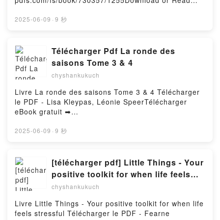
pdfs.com/fs/book/730357/1255Download or Read
Online D&D Monster Manual 2024 Free Book (PDF
ePub Mobi) by Wizards of the CoastD&D Monster
2025-06-09
·
9 秒
Manual 2024 Wizards of the Coast PDF, D&D
Monster Manual 2024 Wizards of the Coast Epub,
D&D Monster Manual 2024 Wizards of the Coast
Télécharger Pdf La ronde des
Read Online, D&D Monster Manual 2024 Wizards of
saisons Tome 3 & 4
the Coast Audiobook, D&D Monster Manual 2024
chyshankukuch
Wizards of the Coast VK, D&D Monster Manual 2024
Wizards of the Coast Kindle, D&D Monster Manual
Livre La ronde des saisons Tome 3 & 4 Télécharger
2024 Wizards of the Coast Epub VK, D&D Monster
le PDF - Lisa Kleypas, Léonie SpeerTélécharger
Manual 2024 Wizards of the Coast Free
eBook gratuit ➡
DownloadPowered by Firstory Hosting
http://filesbooks.info/fs/livres/166544/1255Télécharg
er ou lire en ligne La ronde des saisons Tome 3 & 4
2025-06-09
·
9 秒
Livre gratuit (PDF ePub Mobi) pan Lisa Kleypas,
Léonie Speer.La ronde des saisons Tome 3 & 4 Lisa
Kleypas, Léonie Speer PDF, La ronde des saisons
[télécharger pdf] Little Things - Your
Tome 3 & 4 Lisa Kleypas, Léonie Speer Epub, La
positive toolkit for when life feels
ronde des saisons Tome 3 & 4 Lisa Kleypas, Léonie
stressful
chyshankukuch
Speer Lire en ligne , La ronde des saisons Tome 3 &
4 Lisa Kleypas, Léonie Speer Audiobook, La ronde
Livre Little Things - Your positive toolkit for when life
des saisons Tome 3 & 4 Lisa Kleypas, Léonie Speer
feels stressful Télécharger le PDF - Fearne
VK, La ronde des saisons Tome 3 & 4 Lisa Kleypas,