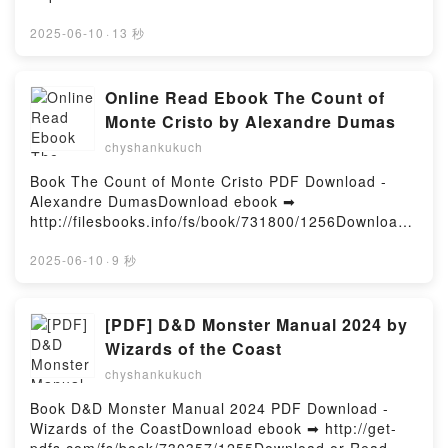
Dragon God - The First Dragon Rider, #1 Ava
or Read Online It's Me, Two (Catwad #2) Free Book
Richardson Epub VK, Dragon God - The First Dragon
(PDF ePub Mobi) by Jim BentonIt's Me, Two (Catwad
2025-06-10
·
13 秒
Rider, #1 Ava Richardson Téléchargement
#2) Jim Benton PDF, It's Me, Two (Catwad #2) Jim
gratuitPowered by Firstory Hosting
Benton Epub, It's Me, Two (Catwad #2) Jim Benton
Read Online, It's Me, Two (Catwad #2) Jim Benton
Online Read Ebook The Count of
Audiobook, It's Me, Two (Catwad #2) Jim Benton VK,
Monte Cristo by Alexandre Dumas
It's Me, Two (Catwad #2) Jim Benton Kindle, It's Me,
chyshankukuch
Two (Catwad #2) Jim Benton Epub VK, It's Me, Two
(Catwad #2) Jim Benton Free DownloadPowered by
Book The Count of Monte Cristo PDF Download -
Firstory Hosting
Alexandre DumasDownload ebook ➡
http://filesbooks.info/fs/book/731800/1256Download
or Read Online The Count of Monte Cristo Free Book
(PDF ePub Mobi) by Alexandre DumasThe Count of
2025-06-10
·
9 秒
Monte Cristo Alexandre Dumas PDF, The Count of
Monte Cristo Alexandre Dumas Epub, The Count of
Monte Cristo Alexandre Dumas Read Online, The
[PDF] D&D Monster Manual 2024 by
Count of Monte Cristo Alexandre Dumas Audiobook,
Wizards of the Coast
The Count of Monte Cristo Alexandre Dumas VK,
chyshankukuch
The Count of Monte Cristo Alexandre Dumas Kindle,
The Count of Monte Cristo Alexandre Dumas Epub
Book D&D Monster Manual 2024 PDF Download -
VK, The Count of Monte Cristo Alexandre Dumas
Wizards of the CoastDownload ebook ➡ http://get-
Free DownloadPowered by Firstory Hosting