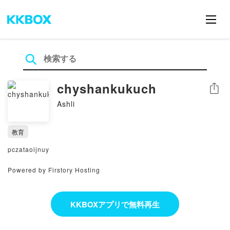
chyshankukuch
シェア
Ashli
教育
pczataoijnuy
Powered by Firstory Hosting
KKBOXアプリで無料再生