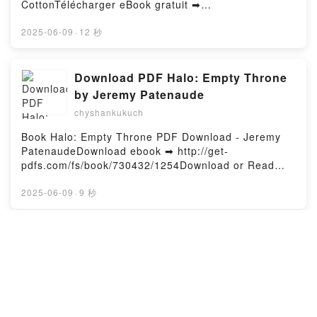
CottonTélécharger eBook gratuit ➡
Léonie Speer Kindle, La ronde des saisons Tome 3 &
http://ebooksharez.info/fs/livres/145738/1255Télécha
4 Lisa Kleypas, Léonie Speer Epub VK, La ronde des
rger ou lire en ligne Little Things - Your positive
2025-06-09
·
12 秒
saisons Tome 3 & 4 Lisa Kleypas, Léonie Speer
toolkit for when life feels stressful Livre gratuit (PDF
Téléchargement gratuitPowered by Firstory Hosting
ePub Mobi) pan Fearne Cotton.Little Things - Your
positive toolkit for when life feels stressful Fearne
Download PDF Halo: Empty Throne
Cotton PDF, Little Things - Your positive toolkit for
by Jeremy Patenaude
when life feels stressful Fearne Cotton Epub, Little
chyshankukuch
Things - Your positive toolkit for when life feels
stressful Fearne Cotton Lire en ligne , Little Things -
Book Halo: Empty Throne PDF Download - Jeremy
Your positive toolkit for when life feels stressful
PatenaudeDownload ebook ➡ http://get-
Fearne Cotton Audiobook, Little Things - Your
pdfs.com/fs/book/730432/1254Download or Read
positive toolkit for when life feels stressful Fearne
Online Halo: Empty Throne Free Book (PDF ePub
Cotton VK, Little Things - Your positive toolkit for
Mobi) by Jeremy PatenaudeHalo: Empty Throne
2025-06-09
·
9 秒
when life feels stressful Fearne Cotton Kindle, Little
Jeremy Patenaude PDF, Halo: Empty Throne Jeremy
Things - Your positive toolkit for when life feels
Patenaude Epub, Halo: Empty Throne Jeremy
stressful Fearne Cotton Epub VK, Little Things - Your
Patenaude Read Online, Halo: Empty Throne Jeremy
Online Read Ebook The Sun of
positive toolkit for when life feels stressful Fearne
Patenaude Audiobook, Halo: Empty Throne Jeremy
Knowledge (Shams al-Ma'arif): An
Cotton Téléchargement gratuitPowered by Firstory
Patenaude VK, Halo: Empty Throne Jeremy
Arabic Grimoire in Selected
Hosting
chyshankukuch
Patenaude Kindle, Halo: Empty Throne Jeremy
Translation by
Patenaude Epub VK, Halo: Empty Throne Jeremy
Book The Sun of Knowledge (Shams al-Ma'arif): An
Patenaude Free DownloadPowered by Firstory
Arabic Grimoire in Selected Translation PDF