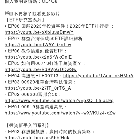
輸入我的邀請碼：CE4Q6
- ———————————————————-
👋🏻不要忘了觀看更多影片
【ETF研究室系列】
◦ EP08 回顧2023年投資事件！2023年ETF排行榜 ：
https://youtu.be/oXblu3sDmwY
◦ EP07 群益台灣低碳50ETF詳細解析：
https://youtu.be/dWAY_iznTIw
◦ EP06 教你挑選到優質ETF：
https://youtu.be/x2n5rWkOniE
◦ EP05 如何用00713打造千萬資產？：
https://youtu.be/Bd9VpGDDwSw
◦ EP04 高股息ETF00713：
https://youtu.be/1Amo-nkHMeA
◦ EP03 00929復華台灣科技優息：
https://youtu.be/27lT_0rTS_A
◦ EP02 006208富邦台50：
https://www.youtube.com/watch?v=pXQTL5lb49g
◦ EP01 00919群益精選高息：
https://www.youtube.com/watch?v=wXVKUz4-xZw
【投資新手入門系列】
◦ EP03 存股變飆股，贏回時間的投資策略：
https://youtu.be/x-ak5bbiHpk