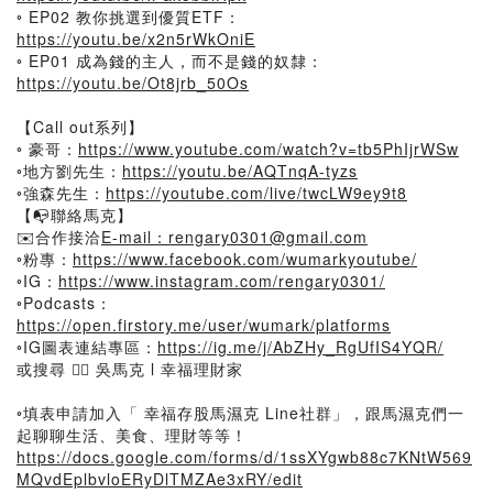
◦ EP02 教你挑選到優質ETF：
https://youtu.be/x2n5rWkOniE
◦ EP01 成為錢的主人，而不是錢的奴隸：
https://youtu.be/Ot8jrb_50Os
【Call out系列】
◦ 豪哥：
https://www.youtube.com/watch?v=tb5PhIjrWSw
◦地方劉先生：
https://youtu.be/AQTnqA-tyzs
◦強森先生：
https://youtube.com/live/twcLW9ey9t8
【📭聯絡馬克】
✉️合作接洽
E-mail：rengary0301@gmail.com
◦粉專：
https://www.facebook.com/wumarkyoutube/
◦IG：
https://www.instagram.com/rengary0301/
◦Podcasts：
https://open.firstory.me/user/wumark/platforms
◦IG圖表連結專區：
https://ig.me/j/AbZHy_RgUfIS4YQR/
或搜尋 👉🏻 吳馬克 l 幸福理財家
◦填表申請加入「 幸福存股馬濕克 Line社群」，跟馬濕克們一
起聊聊生活、美食、理財等等！
https://docs.google.com/forms/d/1ssXYgwb88c7KNtW569
MQvdEplbvloERyDlTMZAe3xRY/edit