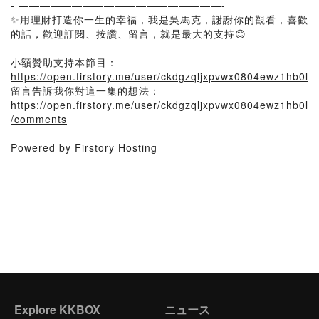
- ———————————————————-
✨用理財打造你一生的幸福，我是吳馬克，謝謝你的觀看，喜歡
的話，歡迎訂閱、按讚、留言，就是最大的支持😊
小額贊助支持本節目：
https://open.firstory.me/user/ckdgzqljxpvwx0804ewz1hb0l
留言告訴我你對這一集的想法：
https://open.firstory.me/user/ckdgzqljxpvwx0804ewz1hb0l
/comments
Powered by Firstory Hosting
Explore KKBOX
ニュース