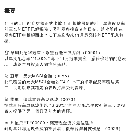
概要
11月的ETF配息數據正式出爐！📊 根據最新統計，單期配息率
前三名的ETF已經揭曉，吸引眾多投資者的目光。這次誰能在
眾多ETF中脫穎而出？以下為您帶來11月最亮眼的ETF配息數
據。
🏆 單期配息率冠軍：永豐智能車供應鏈（00901）
以單期配息率**4.20%**奪下11月冠軍寶座，憑藉強勁的配息表
現，成為本月投資人關注的焦點。
🥈 亞軍：元大MSCI金融（0055）
配息穩健的元大MSCI金融以**4.01%**的單期配息率穩居第
二，長期以來其穩定的表現持續受到青睞。
🥉 季軍：復華富時高息低波（00731）
復華富時高息低波則以**3.28%**的單期配息率位列第三，為投
資人提供了另一個具吸引力的選擇。
📅 月配息ETF00929：穩定現金流的最佳選擇
針對喜好穩定現金流的投資者，復華台灣科技優息（00929）