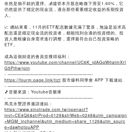
依然是個不錯的選擇。💰儘管本月股息略微下滑至1.60%，它
仍然提供了穩定的現金流，適合那些看重穩定收益的長期投資
人。
📈 總結來看，11月的ETF配息數據充滿了驚喜，無論是追求高
配息還是穩定現金流的投資者，都能找到合適的投資標的。投
資人應根據自身需求進行調整，選擇最符合自己投資策略的
ETF。
成為這個頻道的會員並獲得福利：
https://www.youtube.com/channel/UC6K_jdAGqW0atmXrI
G5Pthw/join
- ———————————————————-
https://fourm.page.link/tizt
股市爆料同學會 APP 下載連結
- ———————————————————-
🎵音樂來源：Youtube音樂庫
- ———————————————————-
馬克永豐證券邀請連結：
https://www.sinotrade.com.tw/openact?
invt=CE4Q6&strProd=0129&strWeb=0248&utm_campaign
=MGM_inchannel&utm_medium=share_1126&utm_sourc
e=dawhotouAPP