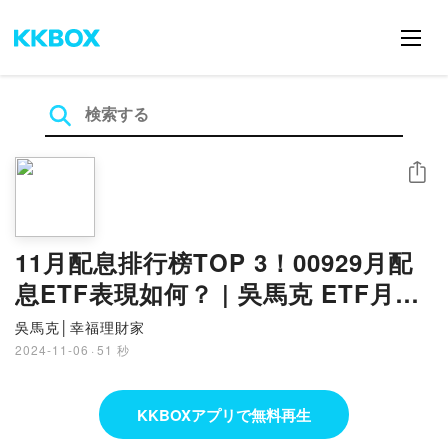
シェア
11月配息排行榜TOP 3！00929月配
息ETF表現如何？ | 吳馬克 ETF月報
#00929 #00878 #00901 #0055
吳馬克│幸福理財家
#006208
2024-11-06
·
51 秒
KKBOXアプリで無料再生