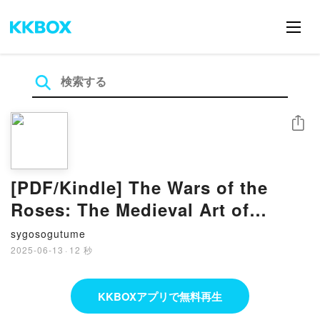
シェア
[PDF/Kindle] The Wars of the
Roses: The Medieval Art of
Graham Turner by Graham Turner
sygosogutume
2025-06-13
·
12 秒
KKBOXアプリで無料再生