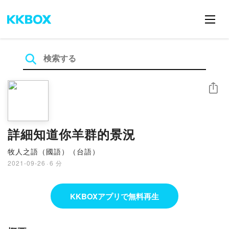
シェア
詳細知道你羊群的景況
牧人之語（國語）（台語）
2021-09-26
·
6 分
KKBOXアプリで無料再生