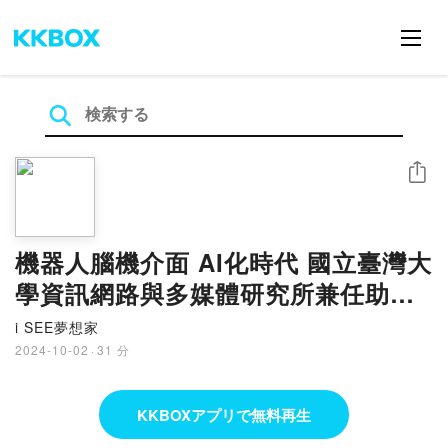
シェア
機器人腦機介面 AI化時代 國立臺灣大
學資訊網路與多媒體研究所兼任助理
教授 葛如鈞
i SEE夢想家
2024-10-02
·
31 分
KKBOXアプリで無料再生