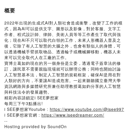
概要
2022年出現的生成式AI對人類社會造成衝擊，改變了工作的模
式，因為AI可以提供文字、圖形以及影像，對於客服、文字工
作者、程式設計師、律師、美術人員等等工作產生了取代與強
化；現在AI不只可以取代白領的工作，未來人形機器人普及之
後，它除了有人工智慧的大腦之外，也會有類似人的身體，可
以透過機械手臂抓取物品、透過輪子或機械腳移動，機器人未
來可以完全取代人在工廠的工作。
寶博士葛如鈞現在的另一個身份是立委，透過電子簽章法的修
訂，讓民眾不需要親臨現場就可以辦理公務；同時也開始討論
人工智慧基本法，制定人工智慧的規範框架，確保AI是用在對
人類好的方向，不要讓AI造成危害。一起來聽聽國立臺灣大學
資訊網路與多媒體研究所兼任助理教授葛如鈞分享的人工智慧
與科技法令的發展趨勢。
精彩內容請鎖定i SEE夢想家
每周三下午3點播出!
i SEE夢想家Youtube :
https://www.youtube.com/@isee997
i SEE夢想家官網 :
https://www.iseedreamer.com/
--
Hosting provided by SoundOn