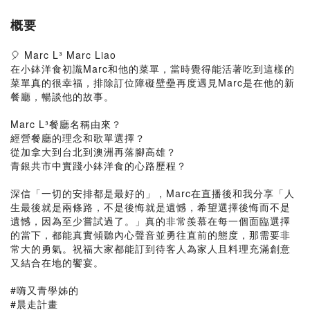
概要
🎈 Marc L³ Marc Liao
在小鉢洋食初識Marc和他的菜單，當時覺得能活著吃到這樣的
菜單真的很幸福，排除訂位障礙壁壘再度遇見Marc是在他的新
餐廳，暢談他的故事。
Marc L³餐廳名稱由來？
經營餐廳的理念和歌單選擇？
從加拿大到台北到澳洲再落腳高雄？
青銀共市中實踐小鉢洋食的心路歷程？
深信「一切的安排都是最好的」，Marc在直播後和我分享「人
生最後就是兩條路，不是後悔就是遺憾，希望選擇後悔而不是
遺憾，因為至少嘗試過了。」真的非常羨慕在每一個面臨選擇
的當下，都能真實傾聽內心聲音並勇往直前的態度，那需要非
常大的勇氣。祝福大家都能訂到待客人為家人且料理充滿創意
又結合在地的饗宴。
#嗨又青學姊的
#晨走計畫