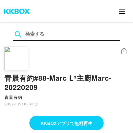
シェア
青晨有約#88-Marc L³主廚Marc-
20220209
青晨有約
2022-02-10
·
53 分
KKBOXアプリで無料再生