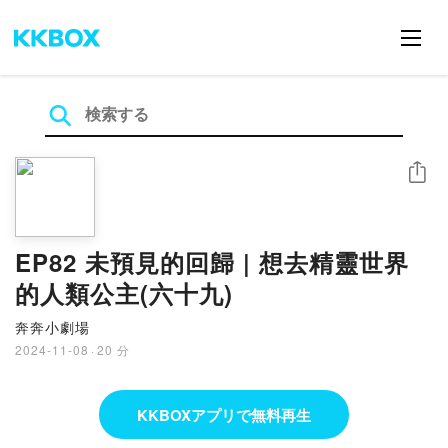
シェア
EP82 未預見的回歸 | 想去精靈世界
的人類公主(六十九)
奔奔小劇場
2024-11-08
·
20 分
KKBOXアプリで無料再生