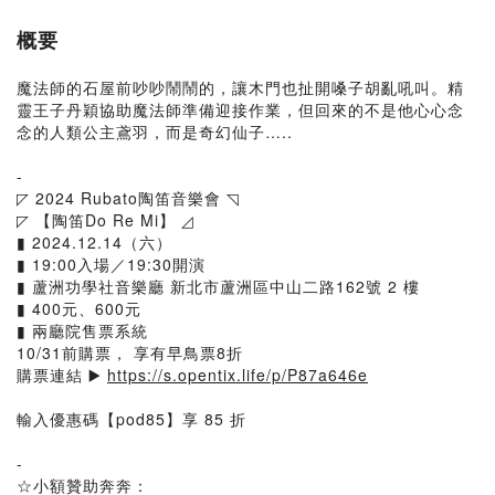
概要
魔法師的石屋前吵吵鬧鬧的，讓木門也扯開嗓子胡亂吼叫。精
靈王子丹穎協助魔法師準備迎接作業，但回來的不是他心心念
念的人類公主鳶羽，而是奇幻仙子…..
-
◸ 2024 Rubato陶笛音樂會 ◹
◸ 【陶笛Do Re Mi】 ◿
▮ 2024.12.14（六）
▮ 19:00入場／19:30開演
▮ 蘆洲功學社音樂廳 新北市蘆洲區中山二路162號 2 樓
▮ 400元、600元
▮ 兩廳院售票系統
10/31前購票， 享有早鳥票8折
購票連結 ▶️
https://s.opentix.life/p/P87a646e
輸入優惠碼【pod85】享 85 折
-
☆小額贊助奔奔：​