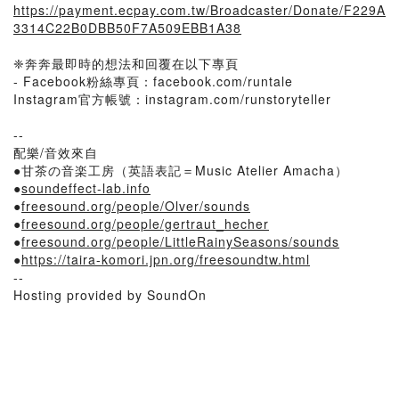
https://payment.ecpay.com.tw/Broadcaster/Donate/F229A
3314C22B0DBB50F7A509EBB1A38
❈奔奔最即時的想法和回覆在以下專頁
- Facebook粉絲專頁：facebook.com/runtale
Instagram官方帳號：instagram.com/runstoryteller
--
配樂/音效來自
●甘茶の音楽工房（英語表記＝Music Atelier Amacha）
●
soundeffect-lab.info
●
freesound.org/people/Olver/sounds
●
freesound.org/people/gertraut_hecher
●
freesound.org/people/LittleRainySeasons/sounds
●
https://taira-komori.jpn.org/freesoundtw.html
--
Hosting provided by SoundOn