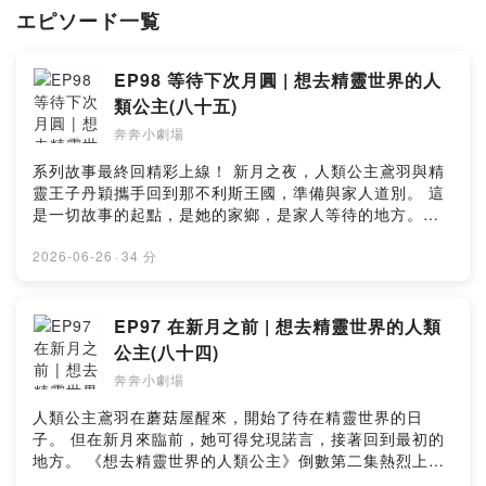
エピソード一覧
-----------
📢Facebook粉絲專頁：
https://www.facebook.com/runtale
EP98 等待下次月圓 | 想去精靈世界的人
📢Instagram官方帳號：
https://www.instagram.com/runstoryteller
類公主(八十五)
🍄請奔奔蘑菇點心，讓她繼續打造小劇場✨
奔奔小劇場
https://p.ecpay.com.tw/5244AC1
系列故事最終回精彩上線！ 新月之夜，人類公主鳶羽與精
靈王子丹穎攜手回到那不利斯王國，準備與家人道別。 這
--
是一切故事的起點，是她的家鄉，是家人等待的地方。他
Hosting provided by SoundOn
們笑著流淚，準備最後一次說再見，然後等待下次月圓。
感謝這五年來的陪伴，奔奔舉辦了一場人氣角色投票。歡
2026-06-26
·
34 分
迎填答，以後就有機會聽到人氣角色的番外篇喔！
https://www.surveycake.com/s/yXz4V 奔奔會先休息幾
週，之後「魔法師篇」見啦！ - ❈奔奔最即時的想法和回
EP97 在新月之前 | 想去精靈世界的人類
覆在以下專頁 - Facebook粉絲專頁：
公主(八十四)
facebook.com/runtale - Instagram官方帳號：
奔奔小劇場
instagram.com/runstoryteller - Threads 喃喃自語：
https://www.threads.com/@runstoryteller ☆小額贊助
人類公主鳶羽在蘑菇屋醒來，開始了待在精靈世界的日
奔奔：​
子。 但在新月來臨前，她可得兌現諾言，接著回到最初的
https://payment.ecpay.com.tw/Broadcaster/Donate/F
地方。 《想去精靈世界的人類公主》倒數第二集熱烈上
229A3314C22B0DBB50F7A509EBB1A38 -- 配樂/音效
架！ - ❈奔奔最即時的想法和回覆在以下專頁 - Facebook