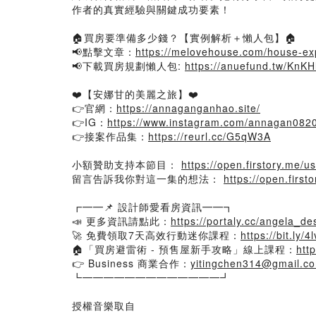
作者的真實經驗與關鍵成功要素！
🏠買房要準備多少錢？【實例解析＋懶人包】🏠
📢點擊文章：
https://melovehouse.com/house-ex
📢下載買房規劃懶人包:
https://anuefund.tw/KnKH
❤️【安娜甘的美麗之旅】❤️
👉官網：
https://annaganganhao.site/
👉IG：
https://www.instagram.com/annagan082
👉接案作品集：
https://reurl.cc/G5qW3A
小額贊助支持本節目：
https://open.firstory.me
留言告訴我你對這一集的想法：
https://open.fir
┏━━📌 設計師愛看房資訊━━┓
📣 更多資訊請點此：
https://portaly.cc/angela_des
🚀 免費領取7天高效行動迷你課程：
https://bit.ly/
🏠「買房避雷術 - 預售屋新手攻略」線上課程：
htt
👉 Business 商業合作：
yitingchen314@gmail.c
┗━━━━━━━━━━━━━┛
授權音樂取自