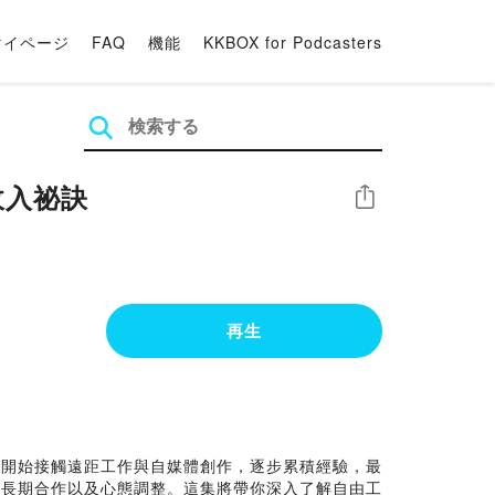
マイページ
FAQ
機能
KKBOX for Podcasters
收入祕訣
シェア
再生
前開始接觸遠距工作與自媒體創作，逐步累積經驗，最
、長期合作以及心態調整。這集將帶你深入了解自由工