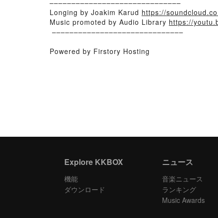
––––––––––––––––––––––––––––––
Longing by Joakim Karud
https://soundcloud.c
Music promoted by Audio Library
https://yout
​ ––––––––––––––––––––––––––––––
Powered by Firstory Hosting
Explore KKBOX
ニュース
機能
音楽ニュース
ダウンロード
ランキング
Music Awards