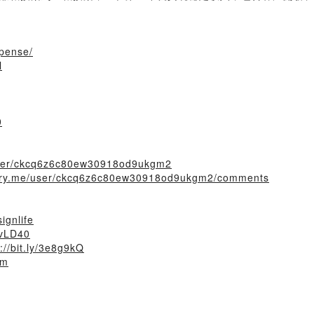
pense/
l
0
/user/ckcq6z6c80ew30918od9ukgm2
story.me/user/ckcq6z6c80ew30918od9ukgm2/comments
ignlife
4lvLD40
p://bit.ly/3e8g9kQ
om