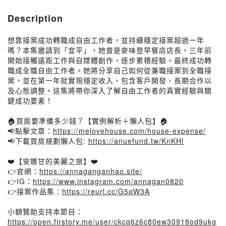
Description
想靠接案成功轉職成自由工作者，並持續穩定接案超過一年
嗎？本集邀請到「宜平」，她曾是麥味登早餐店店長，三年前
開始接觸遠距工作與自媒體創作，逐步累積經驗，最終成功轉
職成全職自由工作者。她將分享自己如何從兼職接案到全職接
案，並在第一年就實現穩定收入，包含客戶開發、長期合作以
及心態調整。這集將帶你深入了解自由工作者的真實經驗與關
鍵成功要素！
🏠買房要準備多少錢？【實例解析＋懶人包】🏠
📢點擊文章：
https://melovehouse.com/house-expense/
📢下載買房規劃懶人包:
https://anuefund.tw/KnKHl
❤️【安娜甘的美麗之旅】❤️
👉官網：
https://annaganganhao.site/
👉IG：
https://www.instagram.com/annagan0820
👉接案作品集：
https://reurl.cc/G5qW3A
小額贊助支持本節目：
https://open.firstory.me/user/ckcq6z6c80ew30918od9ukg