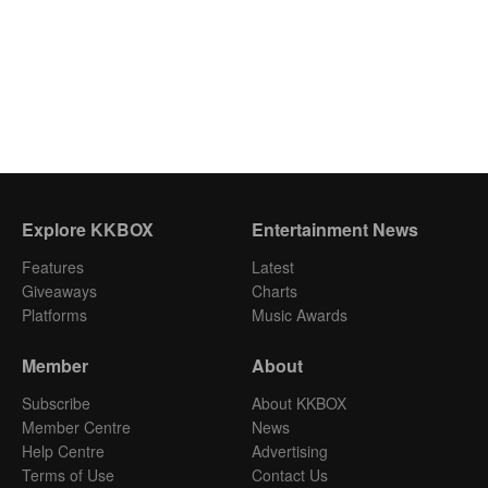
Explore KKBOX
Entertainment News
Features
Latest
Giveaways
Charts
Platforms
Music Awards
Member
About
Subscribe
About KKBOX
Member Centre
News
Help Centre
Advertising
Terms of Use
Contact Us