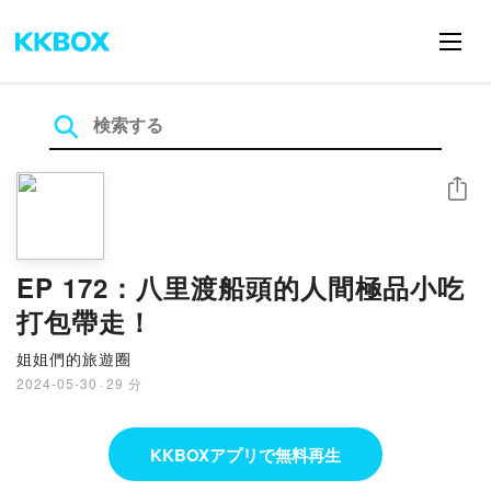
シェア
EP 172：八里渡船頭的人間極品小吃
打包帶走！
姐姐們的旅遊圈
2024-05-30
·
29 分
KKBOXアプリで無料再生