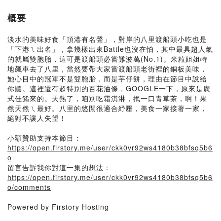
概要
淡水的美味好食「頂港有名聲」，對岸的八里渡船頭小吃也是
「下港ㄟ出名」，拿幾樣出來Battle也沒在怕，其中最具超人氣
的就屬雙胞胎，這可是渡船頭必嘗難波萬(No.1)。米粒姐姐特
地飆車去了八里，當然要帶大家嘗渡船頭老街裡的銅板美味，
她心目中的冠軍不是雙胞胎，而是芋仔餅，理由在節目中說給
你聽。這裡還有超特別的百花油條，GOOGLE一下，原來是廣
式佳餚來的。天熱了，咱別吃霜淇淋，抿一口青草茶，啊！果
然天然ㄟ最好。八里的悠閒很適合紓壓，美食一家接著一家，
絕對不讓人失望！
小額贊助支持本節目：
https://open.firstory.me/user/ckk0vr92ws4180b38bfsq5b6
o
留言告訴我你對這一集的想法：
https://open.firstory.me/user/ckk0vr92ws4180b38bfsq5b6
o/comments
Powered by Firstory Hosting