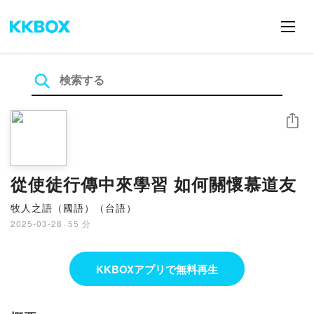
シェア
從使徒行傳中來學習 如何關懷慕道友
牧人之語（國語）（台語）
2025-03-28
·
55 分
KKBOXアプリで無料再生