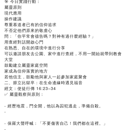
🎯 今日實踐行動：
屬靈原則
現代應用
操作建議
尊重慕道者已有的信仰追求
不否定他們原來的敬虔心
問：「你平常會禱告嗎？對神有過什麼經驗？」
用查經對話開啟心門
在熟悉、自在的環境中進行分享
可以邀請朋友去公園、家中進行查經，不用一開始就帶到教會
大堂
鼓勵建立屬靈家庭空間
家成為信仰落實的地方
若他信主，鼓勵他與家人一起參加家庭聚會
二、腓立比獄卒：在生命邊緣時遇見福音
經文：使徒行傳 16:23–34
✅ 屬靈觀察與原則：
- 經歷地震，門全開，他以為囚犯逃走，準備自殺。
-
- 保羅大聲呼喊：「不要傷害自己！我們都在這裡。」
-