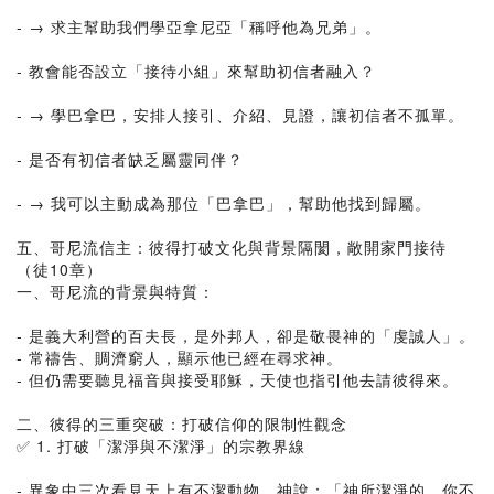
- → 求主幫助我們學亞拿尼亞「稱呼他為兄弟」。
- 教會能否設立「接待小組」來幫助初信者融入？
- → 學巴拿巴，安排人接引、介紹、見證，讓初信者不孤單。
- 是否有初信者缺乏屬靈同伴？
- → 我可以主動成為那位「巴拿巴」，幫助他找到歸屬。
五、哥尼流信主：彼得打破文化與背景隔閡，敞開家門接待
（徒10章）
一、哥尼流的背景與特質：
- 是義大利營的百夫長，是外邦人，卻是敬畏神的「虔誠人」。
- 常禱告、賙濟窮人，顯示他已經在尋求神。
- 但仍需要聽見福音與接受耶穌，天使也指引他去請彼得來。
二、彼得的三重突破：打破信仰的限制性觀念
✅ 1. 打破「潔淨與不潔淨」的宗教界線
- 異象中三次看見天上有不潔動物，神說：「神所潔淨的，你不