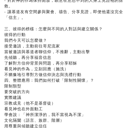
- 對於神的作為保持開放，願意在意想不到的人身上見證祂的拯
救。
- 讓慕道友有空間參與聚會、禱告、分享見證，即便他還沒完全
「信主」。
三、彼得的榜樣：怎麼與不同的人對話與建立關係？
彼得的行動
我們今天可以怎麼做？
接受邀請，主動前往哥尼流家
當被邀請與慕道者聊信仰，不推辭，主動出擊
先傾聽，再分享福音信息
了解對方信仰背景與問題，再分享耶穌
看見神的作為，立刻回應（施洗）
不猶豫地引導對方做信仰決志與洗禮行動
四、整體應用：我們如何打破「限制性關懷」？
限制類型
要突破的方向
實際建議
宗教成見（他不是基督徒）
看見神也在外面動工
學會說：「神所潔淨的，我不當視為不潔」
文化隔閡（語言、族群、階層）
用尊重與傾聽建立信任