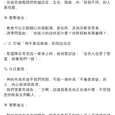
- 但福音挑戰我們跨越語言、文化、階級，向「與我不同」的人
展現愛。
🎯 實際做法：
- 教會可以主動關心外籍配偶、新住民、其他宗教背景者。
- 誘導問題如：「你從小的信仰是什麼？你對耶穌有興趣嗎？」
✅ 3. 打破「神不會這樣做」的預設信念
- 聖靈降在哥尼流一家身上時，彼得驚訝說：「這些人也受了聖
靈，就像我們一樣！」
🔍 今日應用：
- 神的作為常超乎我們預期，可能一個外表「不像基督徒」的
人，內心卻渴望真理。
- 我們需要常禱告：「主啊，請讓我看見你正在做什麼，不照我
想的框架去判斷人。」
🎯 實際做法：