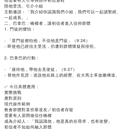
他需要有人引導與陪伴初信過程
陪他受洗、引介小組
主動邀請：「我介紹你認識我們小組，我們可以一起讀聖經、
一起成長。」
二、巴拿巴：橋樑者，讓初信者進入信仰群體
1. 門徒的懼怕：
- 「眾門徒都怕他，不信他是門徒」（9:26）
- 即使他已經信主受洗，仍遭到群體懷疑與排拒。
2. 巴拿巴的行動：
- 「接待他，帶他去見使徒」（9:27）
- 替他作見證：述說他在路上的經歷、在大馬士革放膽傳道。
✅ 今日具體應用：
實際挑戰
應對原則
現代操作範例
教會群體對某些慕道友／初信者存疑
需要有人居間做信任橋樑
成為介紹人：「我認識他，他是真的在尋求，也有改變」
初信者不知如何融入群體