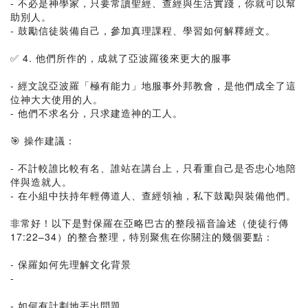
- 不必是神學家，只要常讀聖經、查經與生活實踐，你就可以幫
助別人。
- 鼓勵信徒裝備自己，參加真理課程、學習如何解釋經文。
✅ 4. 他們所作的，成就了亞波羅後來更大的服事
- 經文說亞波羅「極有能力」地服事外邦教會，是他們成全了這
位神大大使用的人。
- 他們不求名分，只求建造神的工人。
🎯 操作建議：
- 不計較誰比較有名、誰站在講台上，只看重自己是否忠心地陪
伴與造就人。
- 在小組中扶持年輕傳道人、查經領袖，私下鼓勵與裝備他們。
非常好！以下是對保羅在亞略巴古的整段福音論述（使徒行傳
17:22–34）的整合整理，特別聚焦在你關注的幾個要點：
- 保羅如何先理解文化背景
-
- 如何有計劃地丟出問題