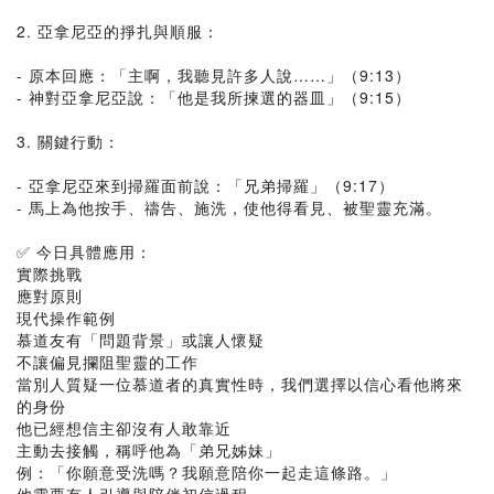
2. 亞拿尼亞的掙扎與順服：
- 原本回應：「主啊，我聽見許多人說……」（9:13）
- 神對亞拿尼亞說：「他是我所揀選的器皿」（9:15）
3. 關鍵行動：
- 亞拿尼亞來到掃羅面前說：「兄弟掃羅」（9:17）
- 馬上為他按手、禱告、施洗，使他得看見、被聖靈充滿。
✅ 今日具體應用：
實際挑戰
應對原則
現代操作範例
慕道友有「問題背景」或讓人懷疑
不讓偏見攔阻聖靈的工作
當別人質疑一位慕道者的真實性時，我們選擇以信心看他將來
的身份
他已經想信主卻沒有人敢靠近
主動去接觸，稱呼他為「弟兄姊妹」
例：「你願意受洗嗎？我願意陪你一起走這條路。」