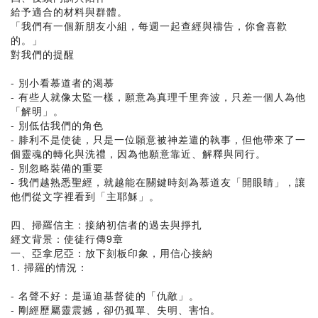
給予適合的材料與群體。
「我們有一個新朋友小組，每週一起查經與禱告，你會喜歡
的。」
對我們的提醒
- 別小看慕道者的渴慕
- 有些人就像太監一樣，願意為真理千里奔波，只差一個人為他
「解明」。
- 別低估我們的角色
- 腓利不是使徒，只是一位願意被神差遣的執事，但他帶來了一
個靈魂的轉化與洗禮，因為他願意靠近、解釋與同行。
- 別忽略裝備的重要
- 我們越熟悉聖經，就越能在關鍵時刻為慕道友「開眼睛」，讓
他們從文字裡看到「主耶穌」。
四、掃羅信主：接納初信者的過去與掙扎
經文背景：使徒行傳9章
一、亞拿尼亞：放下刻板印象，用信心接納
1. 掃羅的情況：
- 名聲不好：是逼迫基督徒的「仇敵」。
- 剛經歷屬靈震撼，卻仍孤單、失明、害怕。