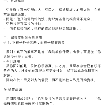
一、背景觀察
- 亞波羅：來自亞歷山大，有口才、精通聖經，心靈火熱，在會
堂放膽講論主。
- 問題：他只知道約翰的洗，對耶穌基督的福音還不完全。
- 亞居拉與百基拉的行動：
- 「他們就接他來，把神的道給他講解更加詳細。」
二、屬靈原則與今日應用
✅ 1. 不在乎身份落差，而在乎屬靈需要
- 原則：真正的服事不是從「我能教你什麼」出發，而是從「你
還缺少什麼」出發。
- 今日應用：
- 當你面對的是一位比你學識高、口才好、甚至在教會已有領導
角色的人，只要他在真理上有需要補足，就可以成為你服事的
對象。
- 關鍵在於：看見對方的需要，而不是比較自己是否夠資格。
🎯 操作建議：
- 用問題開啟對話：「你對洗禮的意義是怎麼理解的？」、「你
覺得信耶穌跟悔改有什麼關係？」