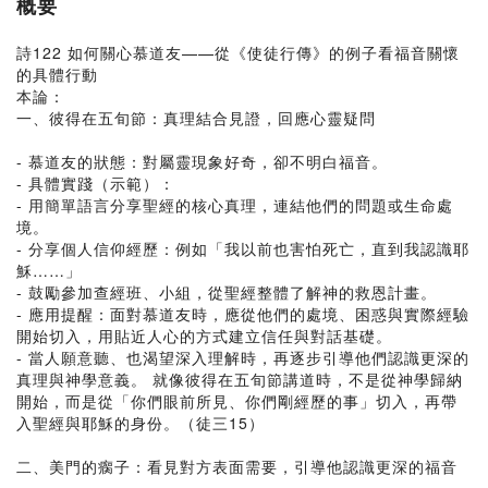
概要
詩122 如何關心慕道友——從《使徒行傳》的例子看福音關懷
的具體行動
本論：
一、彼得在五旬節：真理結合見證，回應心靈疑問
- 慕道友的狀態：對屬靈現象好奇，卻不明白福音。
- 具體實踐（示範）：
- 用簡單語言分享聖經的核心真理，連結他們的問題或生命處
境。
- 分享個人信仰經歷：例如「我以前也害怕死亡，直到我認識耶
穌……」
- 鼓勵參加查經班、小組，從聖經整體了解神的救恩計畫。
- 應用提醒：面對慕道友時，應從他們的處境、困惑與實際經驗
開始切入，用貼近人心的方式建立信任與對話基礎。
- 當人願意聽、也渴望深入理解時，再逐步引導他們認識更深的
真理與神學意義。 就像彼得在五旬節講道時，不是從神學歸納
開始，而是從「你們眼前所見、你們剛經歷的事」切入，再帶
入聖經與耶穌的身份。（徒三15）
二、美門的瘸子：看見對方表面需要，引導他認識更深的福音