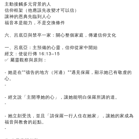
主動接觸多元背景的人
信仰框架（他應該先改變才可以信）
讓神的恩典先臨到人心
福音本是能力，不是交換條件
六、呂底亞與禁卒一家：關心整個家庭，傳遞信仰文化
一、呂底亞：主預備的心靈，信仰從家中開始
經文：使徒行傳 16:13–15
✅ 屬靈觀察與原則：
- 她是在**禱告的地方（河邊）**遇見保羅，顯示她已有敬虔的
心。
-
- 經文說「主開導她的心」，讓她能明白保羅所講的道。
-
- 她立刻受洗，並且「請保羅一行人住在她家」，讓她的家成為
福音與教會的起點。
-