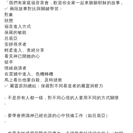
「我們有家庭福音茶會，歡迎你全家一起來聽聽耶穌的故事」
✅ 兩段故事對比與關鍵學習：
對象
狀態
福音進入方式
保羅的敏銳
呂底亞
安靜尋求者
輕柔進入、查經分享
看見神已開她的心
獄卒
情緒崩潰者
在震撼中進入、危機轉機
馬上看出他要自殺、及時拯救
✅ 屬靈原則總結：保羅對不同慕道者的屬靈洞察力
- 不是所有人都一樣，對不同心境的人要用不同的方式關懷
-
- 要學會辨識神已經在誰的心中預備工作（如呂底亞）
-