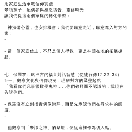
用家庭生活承載信仰實踐
帶領孩子、配偶參與感恩禱告、靈修時光
讓我們從這兩個家庭的轉化學習：
- 神預備心靈，也安排機會；我們要願意走近，願意進入對方的
家；
-
- 當一個家庭信主，不只是個人得救，更是神國在地的拓展據
點。
-
七、保羅在亞略巴古的福音對話智慧（使徒行傳17:22–34）
✨一、觀察文化與信仰現況：理解對方的屬靈起點
「我看你們凡事很敬畏鬼神……你們敬拜而不認識的，我現在
告訴你們。」
- 保羅沒有立刻指責偶像崇拜，而是先承認他們在尋求神的態
度。
-
- 他觀察到「未識之神」的祭壇，便從這裡作為切入點。