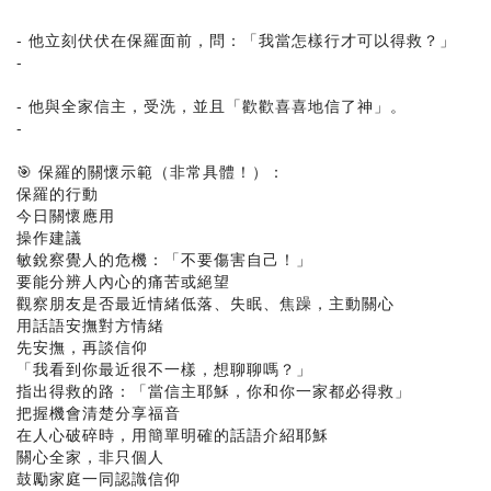
- 他立刻伏伏在保羅面前，問：「我當怎樣行才可以得救？」
-
- 他與全家信主，受洗，並且「歡歡喜喜地信了神」。
-
🎯 保羅的關懷示範（非常具體！）：
保羅的行動
今日關懷應用
操作建議
敏銳察覺人的危機：「不要傷害自己！」
要能分辨人內心的痛苦或絕望
觀察朋友是否最近情緒低落、失眠、焦躁，主動關心
用話語安撫對方情緒
先安撫，再談信仰
「我看到你最近很不一樣，想聊聊嗎？」
指出得救的路：「當信主耶穌，你和你一家都必得救」
把握機會清楚分享福音
在人心破碎時，用簡單明確的話語介紹耶穌
關心全家，非只個人
鼓勵家庭一同認識信仰