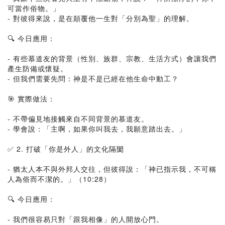
可當作俗物。」
- 對彼得來說，是在顛覆他一生對「分別為聖」的理解。
🔍 今日應用：
- 有些慕道友的背景（性別、族群、宗教、生活方式）會讓我們
產生防備或懷疑。
- 但我們需要先問：神是不是已經在他生命中動工？
🎯 實際做法：
- 不帶偏見地接觸來自不同背景的慕道友。
- 學會說：「主啊，如果你叫我去，我願意踏出去。」
✅ 2. 打破「你是外人」的文化隔閡
- 猶太人本不與外邦人交往，但彼得說：「神已指示我，不可稱
人為俗而不潔的。」（10:28）
🔍 今日應用：
- 我們很容易只對「跟我相像」的人開放心門。