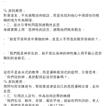
-
🔍 原則應用：
對慕道友，不先挑戰信仰錯誤，而是先找到他心中渴望但仍模
糊的地方作為開場。
✨二、提出引導性問題與挑戰性反思
保羅實際上用「思辨性的語言」挑戰他們既有觀念：
- 「創造宇宙和其中萬物的神…豈是人手所造的殿所容納的？」
-
- 「我們既是神所生的，就不當以為神的神性像人用手藝心思所
雕刻的金銀石。」
-
這些不是命令式的教導，而是邏輯推演式的提問，引發思考：
「你們信的神，真的配得起這些形象嗎？」
🔍 原則應用：
用問句而非陳述句，幫助慕道者從自己的思想邏輯出發，走向
反思。
✨三、引用詩人語句，作為信仰詮釋的橋樑
「我們生活、動作、存留，都在乎他；就如你們作詩的，有人
說：我們也是他所生的。」（徒17:28）