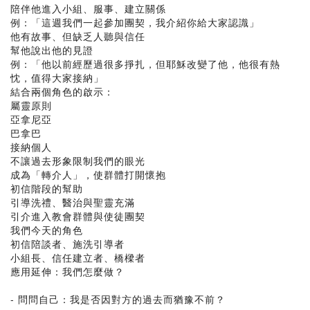
陪伴他進入小組、服事、建立關係
例：「這週我們一起參加團契，我介紹你給大家認識」
他有故事、但缺乏人聽與信任
幫他說出他的見證
例：「他以前經歷過很多掙扎，但耶穌改變了他，他很有熱
忱，值得大家接納」
結合兩個角色的啟示：
屬靈原則
亞拿尼亞
巴拿巴
接納個人
不讓過去形象限制我們的眼光
成為「轉介人」，使群體打開懷抱
初信階段的幫助
引導洗禮、醫治與聖靈充滿
引介進入教會群體與使徒團契
我們今天的角色
初信陪談者、施洗引導者
小組長、信任建立者、橋樑者
應用延伸：我們怎麼做？
- 問問自己：我是否因對方的過去而猶豫不前？