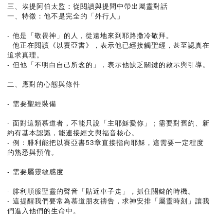
三、埃提阿伯太監：從閱讀與提問中帶出屬靈對話
一、特徵：他不是完全的「外行人」
- 他是「敬畏神」的人，從遠地來到耶路撒冷敬拜。
- 他正在閱讀《以賽亞書》，表示他已經接觸聖經，甚至認真在
追求真理。
- 但他「不明白自己所念的」，表示他缺乏關鍵的啟示與引導。
二、應對的心態與條件
- 需要聖經裝備
- 面對這類慕道者，不能只說「主耶穌愛你」；需要對舊約、新
約有基本認識，能連接經文與福音核心。
- 例：腓利能把以賽亞書53章直接指向耶穌，這需要一定程度
的熟悉與預備。
- 需要屬靈敏感度
- 腓利順服聖靈的聲音「貼近車子走」，抓住關鍵的時機。
- 這提醒我們要常為慕道朋友禱告，求神安排「屬靈時刻」讓我
們進入他們的生命中。