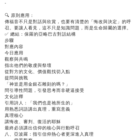
-
🔍 原則應用：
傳福音不只是對話與欣賞，也要有清楚的「悔改與決定」的呼
召。要讓人看見，這不只是知識問題，而是生命歸屬的選擇。
✅ 總結：保羅的亞略巴古對話結構
步驟
對應內容
今日應用
觀察與共鳴
指出他們的敬虔與祭壇
從對方的文化、價值觀找切入點
提問與挑戰
「神豈是用金銀石雕刻的嗎？」
問引導性問題，引發思考而非硬逼接受
文化詮釋
引用詩人：「我們也是祂所生的」
用熟悉詞語講出真理，重寫意義
真理核心
講悔改、審判、復活的耶穌
最終必須講出信仰的核心與行動呼召
八、亞波羅：指引信仰熱心者更深進入真理