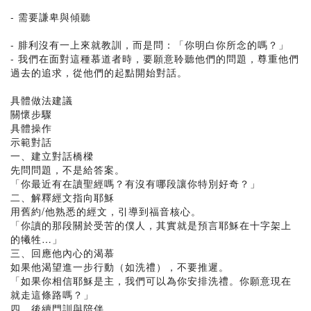
- 需要謙卑與傾聽
- 腓利沒有一上來就教訓，而是問：「你明白你所念的嗎？」
- 我們在面對這種慕道者時，要願意聆聽他們的問題，尊重他們
過去的追求，從他們的起點開始對話。
具體做法建議
關懷步驟
具體操作
示範對話
一、建立對話橋樑
先問問題，不是給答案。
「你最近有在讀聖經嗎？有沒有哪段讓你特別好奇？」
二、解釋經文指向耶穌
用舊約/他熟悉的經文，引導到福音核心。
「你讀的那段關於受苦的僕人，其實就是預言耶穌在十字架上
的犧牲…」
三、回應他內心的渴慕
如果他渴望進一步行動（如洗禮），不要推遲。
「如果你相信耶穌是主，我們可以為你安排洗禮。你願意現在
就走這條路嗎？」
四、後續門訓與陪伴