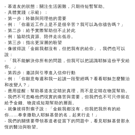
- 慕道友的狀態：關注生活困難，只期待短暫幫助。
- 具體實踐（示範）：
- 第一步：聆聽與同理他的需要
- 例：「你最近工作上是不是很辛苦？我可以為你禱告嗎？」
- 第二步：給予實際幫助但不止於此
- 例：協助找資源、陪伴走出低谷。
- 第三步：指出更深層的盼望
- 像彼得說「金銀我都沒有，但把我有的給你」，我們也可以
說：
- 「我不能解決你所有的問題，但我可以把認識耶穌這份平安給
你。」
- 第四步：邀請與引導進入信仰行動
- 例：「你願意每週和我一起讀一段聖經嗎？看看耶穌怎麼醫治
和改變人？」
- 應用提醒：幫助慕道友定睛於真理，而不是定睛在物質幫助。
- 我們不可忽略他們現實的痛苦與需要，但我們也不可只停留在
給予金錢、物資或短期幫助的層面。
- 就像彼得對瘸子說：「金銀我都沒有，但我把我所有的給
你……奉拿撒勒人耶穌基督的名，起來行走！」
- 我們的關懷要帶領慕道者從當下的問題中，看見耶穌基督那永
恆的醫治與盼望。