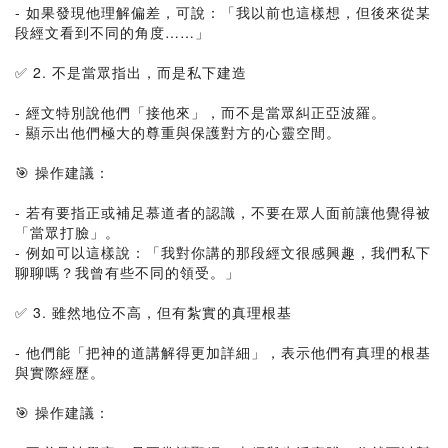
- 如果發現他理解偏差，可說：「我以前也這樣想，但後來從某
段經文看到不同的角度……」
✅ 2. 不是當眾指出，而是私下建造
- 經文特別說他們「接他來」，而不是當眾糾正亞波羅。
- 顯示出他們極大的尊重與保護對方的心靈空間。
🎯 操作建議：
- 若有要指正或補足慕道者的認識，不要在眾人面前讓他覺得被
「當眾打臉」。
- 例如可以這樣說：「我對你講的那段經文很感興趣，我們私下
聊聊嗎？我曾有些不同的領受。」
✅ 3. 雖然地位不高，但有紮實的真理根基
- 他們能「把神的道講解得更加詳細」，表示他們有真理的根基
與實際經歷。
🎯 操作建議：