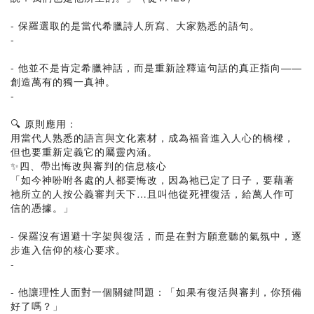
- 保羅選取的是當代希臘詩人所寫、大家熟悉的語句。
-
- 他並不是肯定希臘神話，而是重新詮釋這句話的真正指向——
創造萬有的獨一真神。
-
🔍 原則應用：
用當代人熟悉的語言與文化素材，成為福音進入人心的橋樑，
但也要重新定義它的屬靈內涵。
✨四、帶出悔改與審判的信息核心
「如今神吩咐各處的人都要悔改，因為祂已定了日子，要藉著
祂所立的人按公義審判天下…且叫他從死裡復活，給萬人作可
信的憑據。」
- 保羅沒有迴避十字架與復活，而是在對方願意聽的氣氛中，逐
步進入信仰的核心要求。
-
- 他讓理性人面對一個關鍵問題：「如果有復活與審判，你預備
好了嗎？」