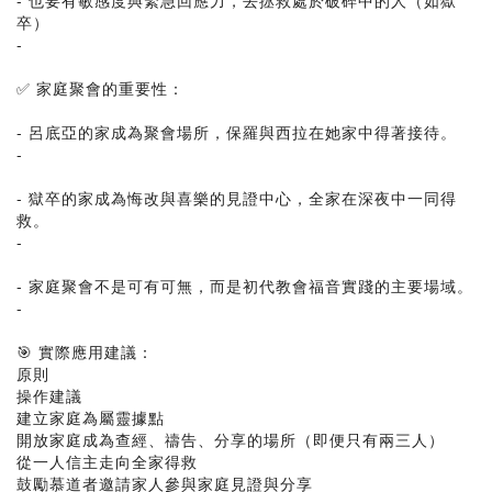
- 也要有敏感度與緊急回應力，去拯救處於破碎中的人（如獄
卒）
-
✅ 家庭聚會的重要性：
- 呂底亞的家成為聚會場所，保羅與西拉在她家中得著接待。
-
- 獄卒的家成為悔改與喜樂的見證中心，全家在深夜中一同得
救。
-
- 家庭聚會不是可有可無，而是初代教會福音實踐的主要場域。
-
🎯 實際應用建議：
原則
操作建議
建立家庭為屬靈據點
開放家庭成為查經、禱告、分享的場所（即便只有兩三人）
從一人信主走向全家得救
鼓勵慕道者邀請家人參與家庭見證與分享