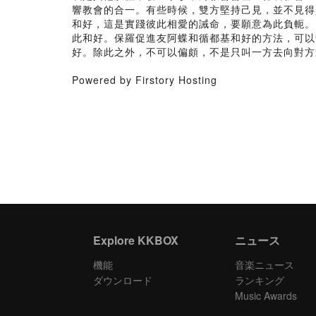
響教會的合一。有些時候，雙方堅持己見，並不見得
和好，這是實踐彼此相愛的誡命，要願意為此負軛。
此和好。保羅促進友阿蝶和循都基和好的方法，可以
好。除此之外，不可以偏頗，不是只叫一方去向對方
Powered by Firstory Hosting
Explore KKBOX
ニュース
機能
音楽ニュース
ダウンロード
ランキング
Music Awards