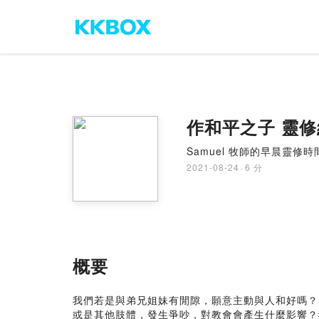
作和平之子 靈修
Samuel 牧師的早晨靈修時
2021-08-24
·
6 分
概要
我們若是與弟兄姐妹有閒隙，願意主動與人和好嗎？
或是其他肢體，發生爭吵，對教會會產生什麼影響？