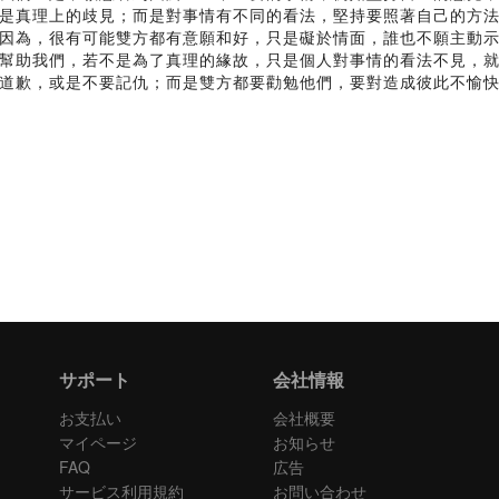
是真理上的歧見；而是對事情有不同的看法，堅持要照著自己的方
因為，很有可能雙方都有意願和好，只是礙於情面，誰也不願主動
幫助我們，若不是為了真理的緣故，只是個人對事情的看法不見，
道歉，或是不要記仇；而是雙方都要勸勉他們，要對造成彼此不愉
サポート
会社情報
お支払い
会社概要
マイページ
お知らせ
FAQ
広告
サービス利用規約
お問い合わせ