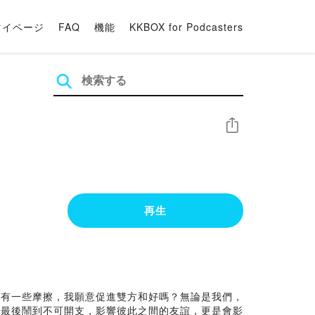
マイページ
FAQ
機能
KKBOX for Podcasters
シェア
再生
人有一些摩擦，我願意促進雙方和好嗎？無論是我們，
，最後鬧到不可開支，影響彼此之間的友誼，更是會影