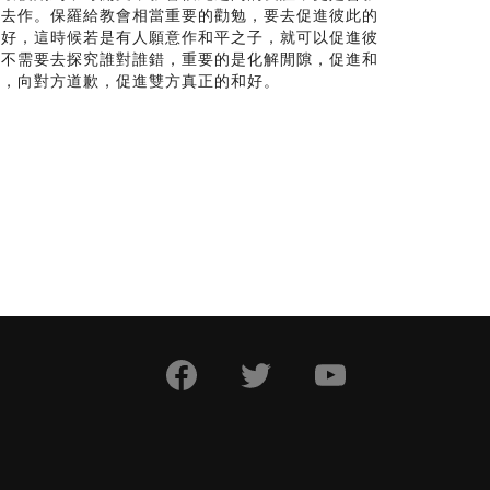
法去作。保羅給教會相當重要的勸勉，要去促進彼此的
示好，這時候若是有人願意作和平之子，就可以促進彼
就不需要去探究誰對誰錯，重要的是化解閒隙，促進和
快，向對方道歉，促進雙方真正的和好。