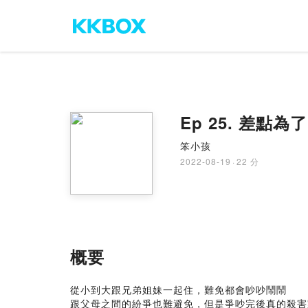
Ep 25. 差點
笨小孩
2022-08-19
·
22 分
概要
從小到大跟兄弟姐妹一起住，難免都會吵吵鬧鬧
跟父母之間的紛爭也難避免，但是爭吵完後真的殺害