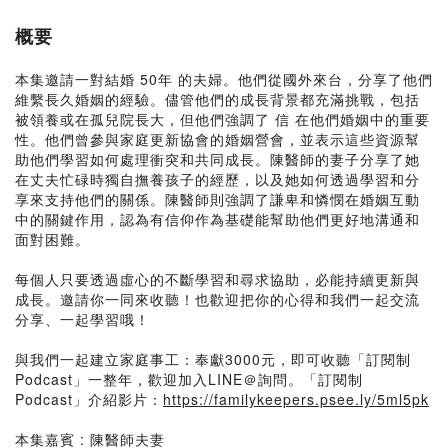
概要
本集邀請一對結婚 50年 的夫婦。他們從國外來台，分享了他們
維繫長久婚姻的經驗。儘管他們的成長背景都充滿挑戰，包括
被領養或在孤兒院長大，但他們強調了 信 在他們婚姻中的重要
性。他們曾參與家庭更新協會的婚姻營會，並表示這些資源幫
助他們學習如何處理衝突和共同成長。陳醫師的妻子分享了她
在丈夫忙碌時獨自撫養孩子的經歷，以及她如何透過學習和分
享來支持他們的關係。陳醫師則強調了謙卑和憐憫在婚姻互動
中的關鍵作用，認為有信仰作為基礎能幫助他們更好地溝通和
面對困難。
每個人只要透過虛心的不斷學習和尋求協助，必能持續更新與
成長。邀請你一同來收聽！也歡迎把你的心得和我們一起交流
分享、一起學習哦！
與我們一起建立家庭事工：奉獻3000元，即可收聽「訂閱制
Podcast」一整年，歡迎加入LINE＠詢問。「訂閱制
Podcast」介紹影片：
https://familykeepers.psee.ly/5ml5pk
本集嘉賓 : 陳醫師夫妻