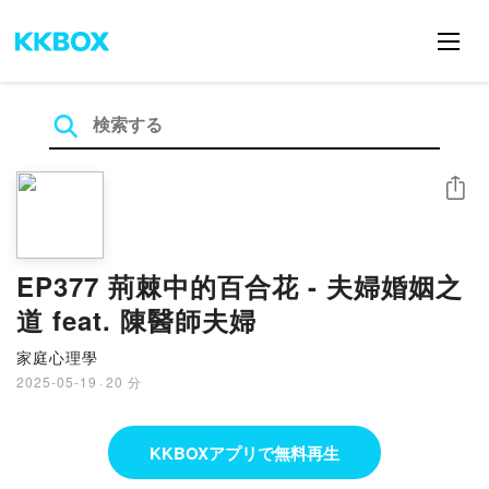
シェア
EP377 荊棘中的百合花 - 夫婦婚姻之
道 feat. 陳醫師夫婦
家庭心理學
2025-05-19
·
20 分
KKBOXアプリで無料再生