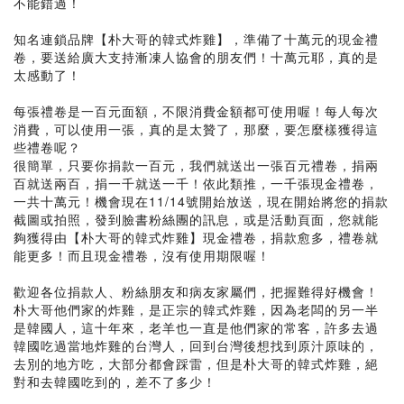
不能錯過！
知名連鎖品牌【朴大哥的韓式炸雞】，準備了十萬元的現金禮
卷，要送給廣大支持漸凍人協會的朋友們！十萬元耶，真的是
太感動了！
每張禮卷是一百元面額，不限消費金額都可使用喔！每人每次
消費，可以使用一張，真的是太贊了，那麼，要怎麼樣獲得這
些禮卷呢？
很簡單，只要你捐款一百元，我們就送出一張百元禮卷，捐兩
百就送兩百，捐一千就送一千！依此類推，一千張現金禮卷，
一共十萬元！機會現在11/14號開始放送，現在開始將您的捐款
截圖或拍照，發到臉書粉絲團的訊息，或是活動頁面，您就能
夠獲得由【朴大哥的韓式炸雞】現金禮卷，捐款愈多，禮卷就
能更多！而且現金禮卷，沒有使用期限喔！
歡迎各位捐款人、粉絲朋友和病友家屬們，把握難得好機會！
朴大哥他們家的炸雞，是正宗的韓式炸雞，因為老闆的另一半
是韓國人，這十年來，老羊也一直是他們家的常客，許多去過
韓國吃過當地炸雞的台灣人，回到台灣後想找到原汁原味的，
去別的地方吃，大部分都會踩雷，但是朴大哥的韓式炸雞，絕
對和去韓國吃到的，差不了多少！