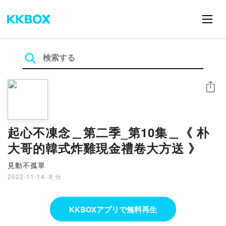
シェア
起心不凍念＿第二季_第10集＿《 朴
大哥的韓式炸雞現金禮卷大方送 》
見動不孤單
2022-11-14
·
8 分
KKBOXアプリで無料再生