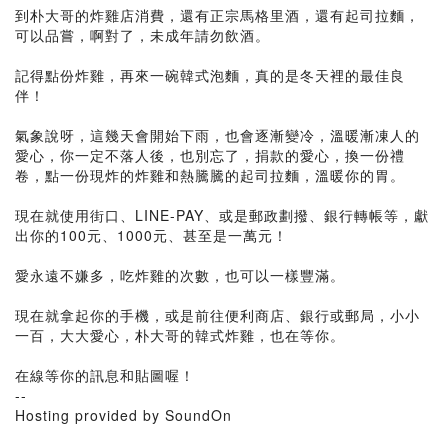
到朴大哥的炸雞店消費，還有正宗馬格里酒，還有起司拉麵，
可以品嘗，啊對了，未成年請勿飲酒。
記得點份炸雞，再來一碗韓式泡麵，真的是冬天裡的最佳良
伴！
氣象說呀，這幾天會開始下雨，也會逐漸變冷，溫暖漸凍人的
愛心，你一定不落人後，也別忘了，捐款的愛心，換一份禮
卷，點一份現炸的炸雞和熱騰騰的起司拉麵，溫暖你的胃。
現在就使用街口、LINE-PAY、或是郵政劃撥、銀行轉帳等，獻
出你的100元、1000元、甚至是一萬元！
愛永遠不嫌多，吃炸雞的次數，也可以一樣豐滿。
現在就拿起你的手機，或是前往便利商店、銀行或郵局，小小
一百，大大愛心，朴大哥的韓式炸雞，也在等你。
在線等你的訊息和貼圖喔！
--
Hosting provided by SoundOn