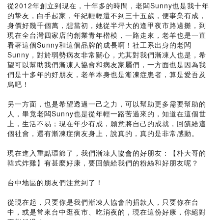
從2012年創立到現在，十年多的時間，老闆Sunny也是我十年
的摯友，白手起家，年紀輕輕還不到三十五歲，便事業有成，
身價好幾千個萬，想當初，她從半坪大的逢甲夜市路邊攤，到
現在全台灣四家店的創業青年楷模，一路走來，老羊也是一直
看著這個Sunny和這個品牌的成長啊！社工系出身的老闆
Sunny，對於弱勢病友非常關心，尤其對我們漸凍人也是，希
望可以幫助我們漸凍人協會和病友家屬們，一方面也是因為我
們是十多年的好朋友，老羊本身也是漸凍症患者，算是愛吾及
烏吧！
另一方面，也是希望透過一己之力，可以幫助更多需要幫助的
人，畢竟老闆Sunny也是從年輕一路苦過來的，知道在這個世
上，生活不易；現在年少有成，願意將自己的成就，回饋給這
個社會，還有漸凍症病友身上，說真的，真的是非常感動。
現在進入重點環節了，我們漸凍人協會的好朋友：【朴大哥的
韓式炸雞】有甚麼好康，要回饋給我們的粉絲和好朋友呢？
台中地區的朋友們注意到了！
從現在起，只要你是我們漸凍人協會的捐款人，只要你在台
中，或是常來台中逛夜市、吃消夜的，現在這份好康，你絕對