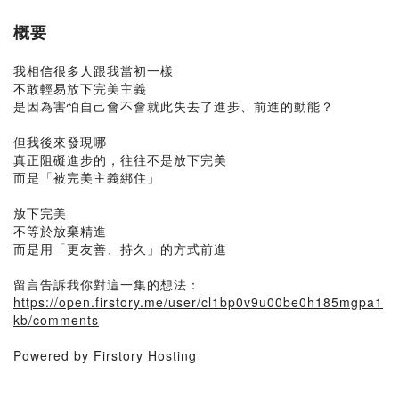
概要
我相信很多人跟我當初一樣
不敢輕易放下完美主義
是因為害怕自己會不會就此失去了進步、前進的動能？
但我後來發現哪
真正阻礙進步的，往往不是放下完美
而是「被完美主義綁住」
放下完美
不等於放棄精進
而是用「更友善、持久」的方式前進
留言告訴我你對這一集的想法：
https://open.firstory.me/user/cl1bp0v9u00be0h185mgpa1
kb/comments
Powered by Firstory Hosting