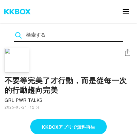
シェア
不要等完美了才行動，而是從每一次
的行動趨向完美
GRL PWR TALKS
2025-05-21
·
12 分
KKBOXアプリで無料再生