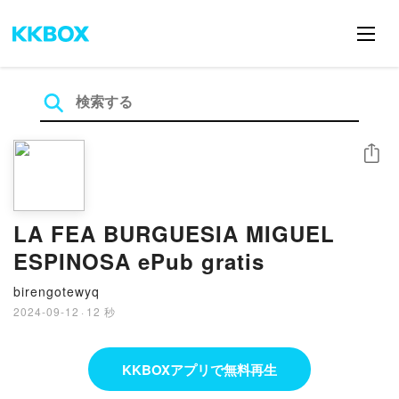
シェア
LA FEA BURGUESIA MIGUEL
ESPINOSA ePub gratis
birengotewyq
2024-09-12
·
12 秒
KKBOXアプリで無料再生