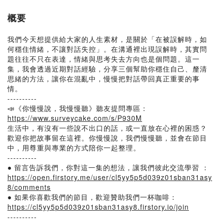
概要
我們今天想提供給大家的人生素材，是關於「在被誤解時，如
何穩住情緒，不讓對話失控」。在溝通裡出現誤解時，其實問
題往往不只在表達，情緒與思考失去方向也是個問題。這一
集，我會透過近期對話經驗，分享三個幫助你穩住自己、釐清
思緒的方法，讓你在混亂中，慢慢把對話帶回真正重要的事
情。
----------
📣《你慢慢說，我慢慢聽》聽友提問專區：
https://www.surveycake.com/s/P930M
生活中，有沒有一些說不出口的話，或一直放在心裡的困惑？
歡迎你把故事留在這裡。你慢慢說，我們慢慢聽，並會在節目
中，用尊重與專業的方式陪你一起整理。
----------
● 留言告訴我們，你對這一集的想法，讓我們彼此交流學習 ：
https://open.firstory.me/user/cl5yy5p5d039z01sban31asy
8/comments
● 如果你喜歡我們的節目，歡迎贊助我們一杯咖啡：
https://cl5yy5p5d039z01sban31asy8.firstory.io/join
----------