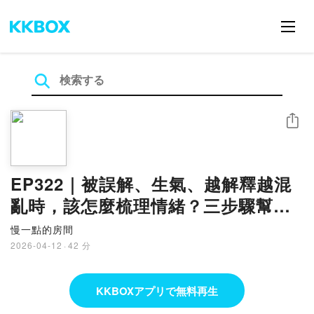
シェア
EP322｜被誤解、生氣、越解釋越混
亂時，該怎麼梳理情緒？三步驟幫助
你穩定對話方向
慢一點的房間
2026-04-12
·
42 分
KKBOXアプリで無料再生