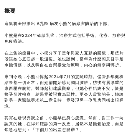
概要
這集將全部播出 #乳癌 病友小熊的病蟲害防治的下部。
小熊是在2024年確診乳癌，治療方式包括手術、化療、放療與
免疫療法。
在上集的節目中，小熊分享了童年與家人互動的回憶，那些片
段讓她心底泛起一股溫暖。她也談到，當年為什麼願意替手足
承擔債務，以及獨自在台灣接受治療時，內心的無奈與轉折。
來到今晚，小熊回憶起2024年7月的驚險時刻。儘管多年健檢
結果都一切正常，但她卻開始感到胸口腫脹，彷彿有層厚重的
東西壓在胸前。醫師起初建議觀察，但她心裡始終不安，於是
接受切片檢查，結果竟被證實為惡性。更令人震驚的是，轉診
到另一家醫院尋求第二意見時，竟發現另一側乳房同樣出現腫
塊。
其實在發現異狀之前，小熊早已身心疲憊。然而，對工作一向
認真的她，在得知確診的第一反應，居然不是擔憂治療，而是
焦急地想到：「下個月的出差怎麼辦？」