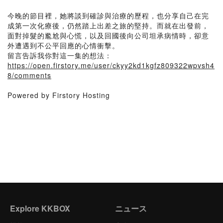
今晚的節目裡，她將談到確診與治療的歷程，也分享自己在完
成第一次化療後，仍然踏上出差之旅的堅持。而就在出發前，
面對掉髮的尷尬與心慌，以及回國後向公司坦承病情時，卻意
外遭遇到不公平回應的心情衝擊。
留言告訴我你對這一集的想法：
https://open.firstory.me/user/ckyy2kd1kgfz809322wpvsh4
8/comments
Powered by Firstory Hosting
Explore KKBOX
ニュース