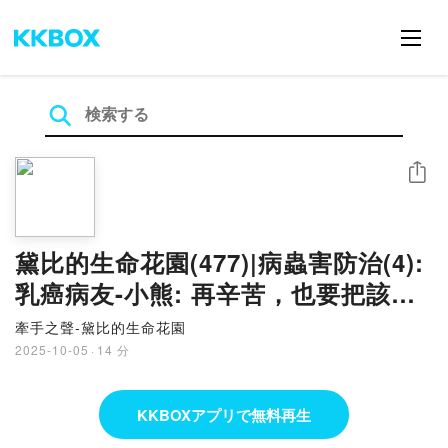
シェア
黛比的生命花園(477)|病蟲害防治(4):
乳癌病友-小熊: 再辛苦，也要把該做
的事做好
牽手之聲-黛比的生命花園
2025-10-05
·
14 分
KKBOXアプリで無料再生